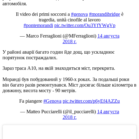
автомобіля.
Il video dei primi soccorsi a
#genova
#morandibridge
è
tragedia, unità cinofile al lavoro
#pontemorandi
pic.twitter.com/Ou3YfYWgVp
— Marco Ferraglioni (@MFerraglioni)
14 августа
2018 г.
У районі аварії багато годин йде дощ, що ускладнює
порятунок постраждалих.
Зараз траса А10, на якій знаходиться міст, перекрита.
Моранді був побудований у 1960-х роках. За подальші роки
він багато разів ремонтувався. Міст досягає більше кілометра в
довжину, висота мосту - 90 метрів.
Fa piangere
#Genova
pic.twitter.com/p6yEf4AZZu
— Matteo Pucciarelli (@il_pucciarelli)
14 августа
2018 г.