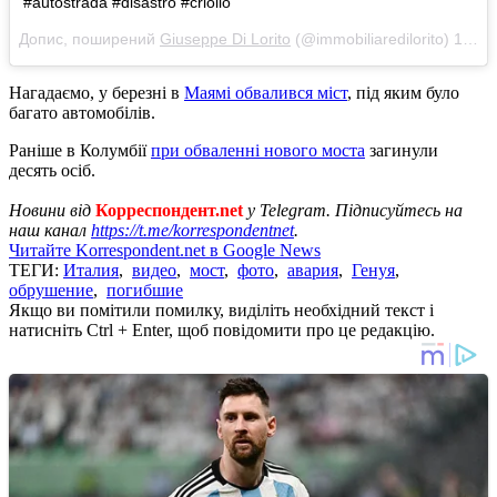
#autostrada #disastro #criollo
Допис, поширений
Giuseppe Di Lorito
(@immobiliaredilorito)
14 Сер 2018 р. о 3:44 PDT
Нагадаємо, у березні в
Маямі обвалився міст
, під яким було
багато автомобілів.
Раніше в Колумбії
при обваленні нового моста
загинули
десять осіб.
Новини від
Корреспондент.net
у Telegram. Підписуйтесь на
наш канал
https://t.me/korrespondentnet
.
Читайте Korrespondent.net в Google News
ТЕГИ:
Италия
,
видео
,
мост
,
фото
,
авария
,
Генуя
,
обрушение
,
погибшие
Якщо ви помітили помилку, виділіть необхідний текст і
натисніть Ctrl + Enter, щоб повідомити про це редакцію.