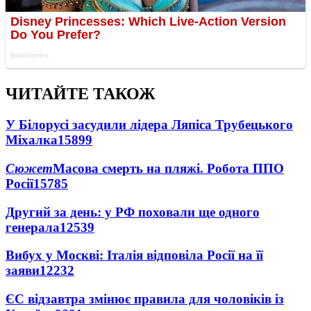
ЧИТАЙТЕ ТАКОЖ
У Білорусі засудили лідера Ляпіса Трубецького
Міхалка
15899
Сюжет
Масова смерть на пляжі. Робота ППО
Росії
15785
Другий за день: у РФ поховали ще одного
генерала
12539
Вибух у Москві: Італія відповіла Росії на її
заяви
12232
ЄС відзавтра змінює правила для чоловіків із