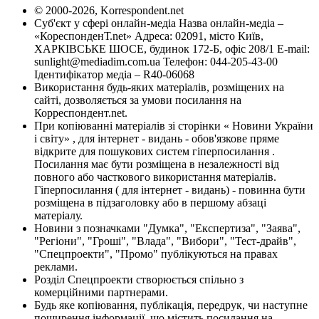
© 2000-2026, Korrespondent.net
Суб'єкт у сфері онлайн-медіа Назва онлайн-медіа –
«КореспонденТ.net» Адреса: 02091, місто Київ,
ХАРКІВСЬКЕ ШОСЕ, будинок 172-Б, офіс 208/1 E-mail:
sunlight@mediadim.com.ua
Телефон: 044-205-43-00
Ідентифікатор медіа – R40-06068
Використання будь-яких матеріалів, розміщених на
сайті, дозволяється за умови посилання на
Корреспондент.net.
При копіюванні матеріалів зі сторінки « Новини України
і світу» , для інтернет - видань - обов'язкове пряме
відкрите для пошукових систем гіперпосилання .
Посилання має бути розміщена в незалежності від
повного або часткового використання матеріалів.
Гіперпосилання ( для інтернет - видань) - повинна бути
розміщена в підзаголовку або в першому абзаці
матеріалу.
Новини з позначками "Думка", "Експертиза", "Заява",
"Регіони", "Гроші", "Влада", "Вибори", "Тест-драйв",
"Спецпроекти", "Промо" публікуються на правах
реклами.
Розділ Спецпроекти створюється спільно з
комерційними партнерами.
Будь яке копіювання, публікація, передрук, чи наступне
поширення інформації, що містить посилання на