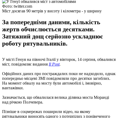
Фото: twitter.com
Міст досягав 90 метрів у висоту і кілометра - у ширину
За попередніми даними, кількість
жертв обчислюється десятками.
Затяжний дощ серйозно ускладнює
роботу рятувальників.
У місті Генуя на півночі Італії у вівторок, 14 серпня, обвалився
міст, повідомляє видання
Il Post
.
Офіційних даних про постраждалих поки не надходило, однак
попередньо місцеві ЗМІ повідомляли про десятки загиблих.
На момент обвалу на мосту були автомобілі і, імовірно,
вантажівки.
Зазначається, що обвалилася велика ділянка моста Моранді
над річкою Полчевера.
Пізніше в соцмережах поширили відео, на якому
рятувальники виносять одного з потерпілих з понівеченого