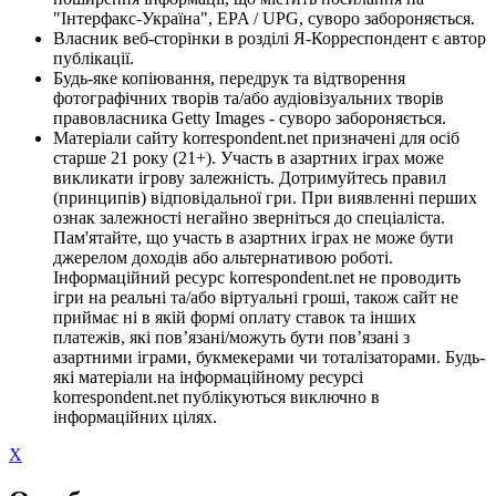
"Інтерфакс-Україна", EPA / UPG, суворо забороняється.
Власник веб-сторінки в розділі Я-Корреспондент є автор
публікації.
Будь-яке копіювання, передрук та відтворення
фотографічних творів та/або аудіовізуальних творів
правовласника Getty Images - суворо забороняється.
Матеріали сайту korrespondent.net призначені для осіб
старше 21 року (21+). Участь в азартних іграх може
викликати ігрову залежність. Дотримуйтесь правил
(принципів) відповідальної гри. При виявленні перших
ознак залежності негайно зверніться до спеціаліста.
Пам'ятайте, що участь в азартних іграх не може бути
джерелом доходів або альтернативою роботі.
Інформаційний ресурс korrespondent.net не проводить
ігри на реальні та/або віртуальні гроші, також сайт не
приймає ні в якій формі оплату ставок та інших
платежів, які пов’язані/можуть бути пов’язані з
азартними іграми, букмекерами чи тоталізаторами. Будь-
які матеріали на інформаційному ресурсі
korrespondent.net публікуються виключно в
інформаційних цілях.
X