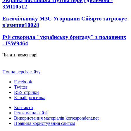
Україна поставила Путіна перед дилемою -
ЗМІ
10512
Ексочільнику МЗС Угорщини Сійярто загрожує
в'язниця
10028
РФ створила "українську бригаду" з полонених
- ISW
9464
Читати коментарі
Повна версія сайту
Facebook
Twitter
RSS-стрічки
E-mail розсилка
Контакти
Реклама на сайті
Використання матеріалів korrespondent.net
Правила користування сайтом