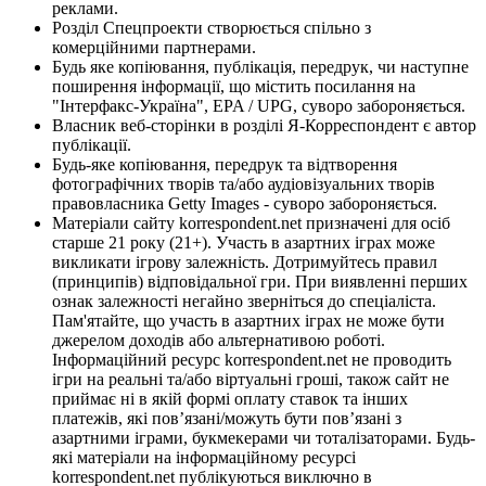
реклами.
Розділ Спецпроекти створюється спільно з
комерційними партнерами.
Будь яке копіювання, публікація, передрук, чи наступне
поширення інформації, що містить посилання на
"Інтерфакс-Україна", EPA / UPG, суворо забороняється.
Власник веб-сторінки в розділі Я-Корреспондент є автор
публікації.
Будь-яке копіювання, передрук та відтворення
фотографічних творів та/або аудіовізуальних творів
правовласника Getty Images - суворо забороняється.
Матеріали сайту korrespondent.net призначені для осіб
старше 21 року (21+). Участь в азартних іграх може
викликати ігрову залежність. Дотримуйтесь правил
(принципів) відповідальної гри. При виявленні перших
ознак залежності негайно зверніться до спеціаліста.
Пам'ятайте, що участь в азартних іграх не може бути
джерелом доходів або альтернативою роботі.
Інформаційний ресурс korrespondent.net не проводить
ігри на реальні та/або віртуальні гроші, також сайт не
приймає ні в якій формі оплату ставок та інших
платежів, які пов’язані/можуть бути пов’язані з
азартними іграми, букмекерами чи тоталізаторами. Будь-
які матеріали на інформаційному ресурсі
korrespondent.net публікуються виключно в