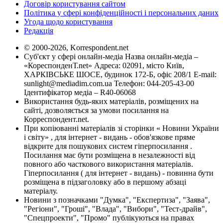
Договір користування сайтом
Політика у сфері конфіденційності і персональних даних
Угода щодо користування
Редакція
© 2000-2026, Korrespondent.net
Суб'єкт у сфері онлайн-медіа Назва онлайн-медіа –
«КореспонденТ.net» Адреса: 02091, місто Київ,
ХАРКІВСЬКЕ ШОСЕ, будинок 172-Б, офіс 208/1 E-mail:
sunlight@mediadim.com.ua
Телефон: 044-205-43-00
Ідентифікатор медіа – R40-06068
Використання будь-яких матеріалів, розміщених на
сайті, дозволяється за умови посилання на
Корреспондент.net.
При копіюванні матеріалів зі сторінки « Новини України
і світу» , для інтернет - видань - обов'язкове пряме
відкрите для пошукових систем гіперпосилання .
Посилання має бути розміщена в незалежності від
повного або часткового використання матеріалів.
Гіперпосилання ( для інтернет - видань) - повинна бути
розміщена в підзаголовку або в першому абзаці
матеріалу.
Новини з позначками "Думка", "Експертиза", "Заява",
"Регіони", "Гроші", "Влада", "Вибори", "Тест-драйв",
"Спецпроекти", "Промо" публікуються на правах