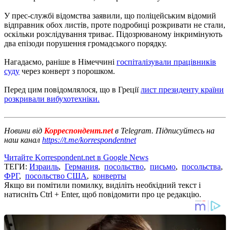
У прес-службі відомства заявили, що поліцейським відомий
відправник обох листів, проте подробиці розкривати не стали,
оскільки розслідування триває. Підозрюваному інкримінують
два епізоди порушення громадського порядку.
Нагадаємо, раніше в Німеччині
госпіталізували працівників
суду
через конверт з порошком.
Перед цим повідомлялося, що в Греції
лист президенту країни
розкривали вибухотехніки.
Новини від
Корреспондент.net
в Telegram. Підписуйтесь на
наш канал
https://t.me/korrespondentnet
Читайте Korrespondent.net в Google News
ТЕГИ:
Израиль
,
Германия
,
посольство
,
письмо
,
посольства
,
ФРГ
,
посольство США
,
конверты
Якщо ви помітили помилку, виділіть необхідний текст і
натисніть Ctrl + Enter, щоб повідомити про це редакцію.