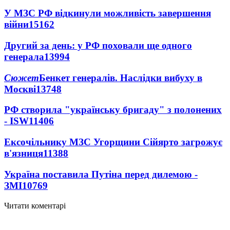
У МЗС РФ відкинули можливість завершення
війни
15162
Другий за день: у РФ поховали ще одного
генерала
13994
Сюжет
Бенкет генералів. Наслідки вибуху в
Москві
13748
РФ створила "українську бригаду" з полонених
- ISW
11406
Ексочільнику МЗС Угорщини Сійярто загрожує
в'язниця
11388
Україна поставила Путіна перед дилемою -
ЗМІ
10769
Читати коментарі