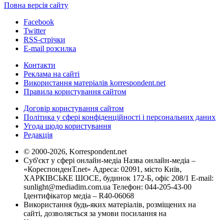
Повна версія сайту
Facebook
Twitter
RSS-стрічки
E-mail розсилка
Контакти
Реклама на сайті
Використання матеріалів korrespondent.net
Правила користування сайтом
Договір користування сайтом
Політика у сфері конфіденційності і персональних даних
Угода щодо користування
Редакція
© 2000-2026, Korrespondent.net
Суб'єкт у сфері онлайн-медіа Назва онлайн-медіа –
«КореспонденТ.net» Адреса: 02091, місто Київ,
ХАРКІВСЬКЕ ШОСЕ, будинок 172-Б, офіс 208/1 E-mail:
sunlight@mediadim.com.ua
Телефон: 044-205-43-00
Ідентифікатор медіа – R40-06068
Використання будь-яких матеріалів, розміщених на
сайті, дозволяється за умови посилання на