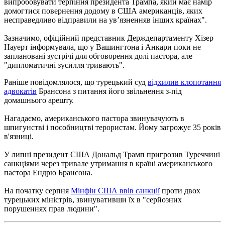
випробовувати терпіння президента Трампа, який має намір
домогтися повернення додому в США американців, яких
несправедливо відправили на ув’
язненняв інших країнах".
Зазначимо, офіційний представник Держдепартаменту Хізер
Науерт інформувала, що у Вашингтона і Анкари поки не
заплановані зустрічі для обговорення долі пастора, але
"дипломатичні зусилля тривають".
Раніше повідомлялося, що турецький суд
відхилив клопотання
адвокатів
Брансона з питання його звільнення з-під
домашнього арешту.
Нагадаємо, американського пастора звинувачують в
шпигунстві і пособництві терористам. Йому загрожує 35 років
в'язниці.
У липні президент США Дональд Трамп пригрозив Туреччині
санкціями через тривале утримання в країні американського
пастора Ендрю Брансона.
На початку серпня
Мінфін США ввів санкції
проти двох
турецьких міністрів, звинувативши їх в "серйозних
порушеннях прав людини".