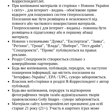
Корреспондент.net.
При копіюванні матеріалів зі сторінки « Новини України
і світу» , для інтернет - видань - обов'язкове пряме
відкрите для пошукових систем гіперпосилання .
Посилання має бути розміщена в незалежності від
повного або часткового використання матеріалів.
Гіперпосилання ( для інтернет - видань) - повинна бути
розміщена в підзаголовку або в першому абзаці
матеріалу.
Новини з позначками "Думка", "Експертиза", "Заява",
"Регіони", "Гроші", "Влада", "Вибори", "Тест-драйв",
"Спецпроекти", "Промо" публікуються на правах
реклами.
Розділ Спецпроекти створюється спільно з
комерційними партнерами.
Будь яке копіювання, публікація, передрук, чи наступне
поширення інформації, що містить посилання на
"Інтерфакс-Україна", EPA / UPG, суворо забороняється.
Власник веб-сторінки в розділі Я-Корреспондент є автор
публікації.
Будь-яке копіювання, передрук та відтворення
фотографічних творів та/або аудіовізуальних творів
правовласника Getty Images - суворо забороняється.
Матеріали сайту korrespondent.net призначені для осіб
старше 21 року (21+). Участь в азартних іграх може