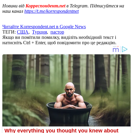
Новини від
Корреспондент.net
в Telegram. Підписуйтеся на
наш канал
https://t.me/korrespondentnet
Читайте Korrespondent.net в Google News
ТЕГИ:
США
,
Турция
,
пастор
Якщо ви помітили помилку, виділіть необхідний текст і
натисніть Ctrl + Enter, щоб повідомити про це редакцію.