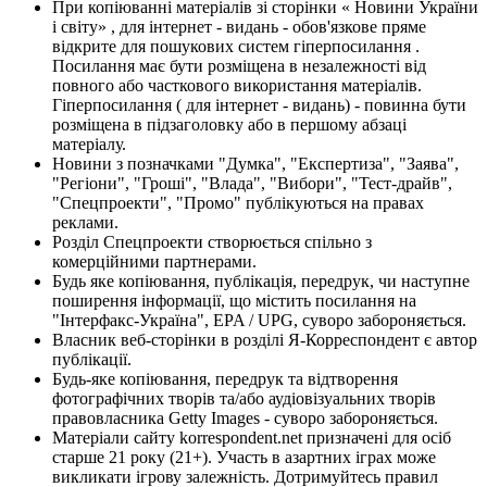
При копіюванні матеріалів зі сторінки « Новини України
і світу» , для інтернет - видань - обов'язкове пряме
відкрите для пошукових систем гіперпосилання .
Посилання має бути розміщена в незалежності від
повного або часткового використання матеріалів.
Гіперпосилання ( для інтернет - видань) - повинна бути
розміщена в підзаголовку або в першому абзаці
матеріалу.
Новини з позначками "Думка", "Експертиза", "Заява",
"Регіони", "Гроші", "Влада", "Вибори", "Тест-драйв",
"Спецпроекти", "Промо" публікуються на правах
реклами.
Розділ Спецпроекти створюється спільно з
комерційними партнерами.
Будь яке копіювання, публікація, передрук, чи наступне
поширення інформації, що містить посилання на
"Інтерфакс-Україна", EPA / UPG, суворо забороняється.
Власник веб-сторінки в розділі Я-Корреспондент є автор
публікації.
Будь-яке копіювання, передрук та відтворення
фотографічних творів та/або аудіовізуальних творів
правовласника Getty Images - суворо забороняється.
Матеріали сайту korrespondent.net призначені для осіб
старше 21 року (21+). Участь в азартних іграх може
викликати ігрову залежність. Дотримуйтесь правил