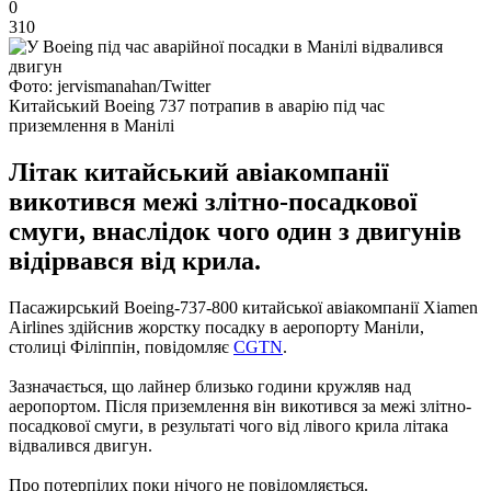
0
310
Фото: jervismanahan/Twitter
Китайський Boeing 737 потрапив в аварію під час
приземлення в Манілі
Літак китайський авіакомпанії
викотився межі злітно-посадкової
смуги, внаслідок чого один з двигунів
відірвався від крила.
Пасажирський Boeing-737-800 китайської авіакомпанії Xiamen
Airlines здійснив жорстку посадку в аеропорту Маніли,
столиці Філіппін, повідомляє
CGTN
.
Зазначається, що лайнер близько години кружляв над
аеропортом. Після приземлення він викотився за межі злітно-
посадкової смуги, в результаті чого від лівого крила літака
відвалився двигун.
Про потерпілих поки нічого не повідомляється.