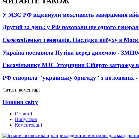
ЧИТАЙТЕ ТАКОЖ
У МЗС РФ відкинули можливість завершення вій
Другий за день: у РФ поховали ще одного генерал
Сюжет
Бенкет генералів. Наслідки вибуху в Моск
Україна поставила Путіна перед дилемою - ЗМІ
10
Ексочільнику МЗС Угорщини Сійярто загрожує в
РФ створила "українську бригаду" з полонених -
Читати коментарі
Новини світу
Останні
Популярні
Коментовані