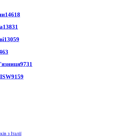
ни
14618
а
13831
ві
13059
463
'язниця
9731
 ISW
9159