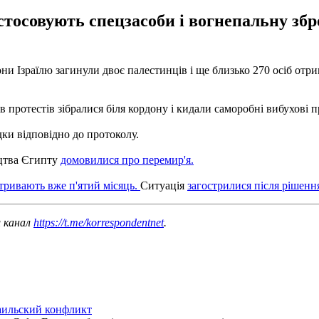
астосовують спецзасоби і вогнепальну збр
рони Ізраїлю загинули двоє палестинців і ще близько 270 осіб от
.
ів протестів зібралися біля кордону і кидали саморобні вибухові
дки відповідно до протоколу.
ицтва Єгипту
домовилися про перемир'я.
тривають вже п'ятий місяць.
Ситуація
загострилися після ріше
ш канал
https://t.me/korrespondentnet
.
аильский конфликт