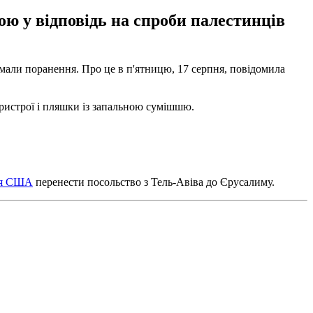
ою у відповідь на спроби палестинців
римали поранення.
Про це в п'ятницю, 17 серпня, повідомила
 пристрої і пляшки із запальною сумішшю.
ння США
перенести посольство з Тель-Авіва до Єрусалиму.