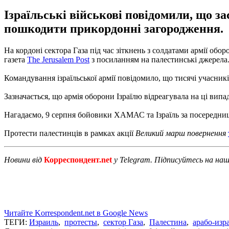
Ізраїльські військові повідомили, що з
пошкодити прикордонні загородження.
На кордоні сектора Газа під час зіткнень з солдатами армії обо
газета
The Jerusalem Post
з посиланням на палестинські джерела
Командування ізраїльської армії повідомило, що тисячі учасник
Зазначається, що армія оборони Ізраїлю відреагувала на ці випа
Нагадаємо, 9 серпня бойовики ХАМАС та Ізраїль за посередн
Протести палестинців в рамках акції
Великий марш повернення
Новини від
Корреспондент.net
у Telegram. Підписуйтесь на на
Читайте Korrespondent.net в Google News
ТЕГИ:
Израиль
,
протесты
,
сектор Газа
,
Палестина
,
арабо-изр