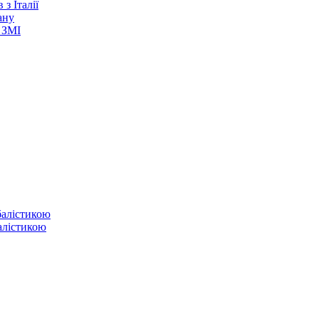
з Італії
ану
 ЗМІ
балістикою