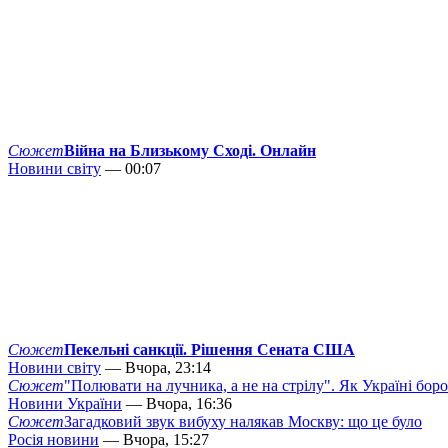
Сюжет
Війна на Близькому Сході. Онлайн
Новини світу
— 00:07
Сюжет
Пекельні санкції. Рішення Сената США
Новини світу
— Вчора, 23:14
Сюжет
"Полювати на лучника, а не на стрілу". Як Україні бор
Новини України
— Вчора, 16:36
Сюжет
Загадковий звук вибуху налякав Москву: що це було
Росія новини
— Вчора, 15:27