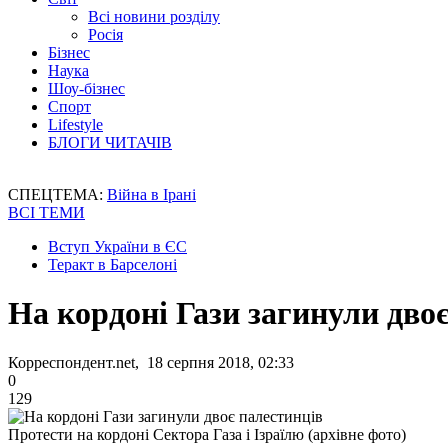
Всі новини розділу
Росія
Бізнес
Наука
Шоу-бізнес
Спорт
Lifestyle
БЛОГИ ЧИТАЧІВ
СПЕЦТЕМА:
Війна в Ірані
ВСІ ТЕМИ
Вступ України в ЄС
Теракт в Барселоні
На кордоні Гази загинули дво
Корреспондент.net, 18 серпня 2018, 02:33
0
129
Протести на кордоні Сектора Газа і Ізраїлю (архівне фото)