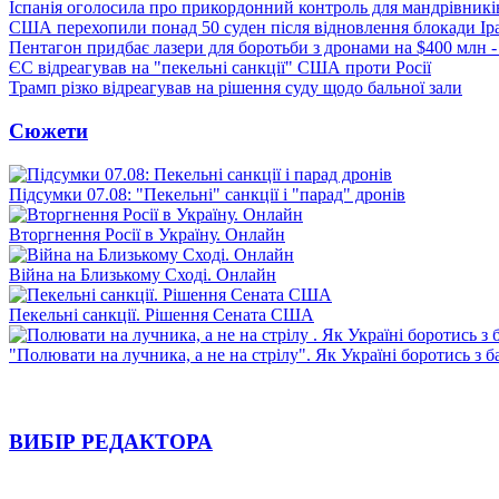
Іспанія оголосила про прикордонний контроль для мандрівників 
США перехопили понад 50 суден після відновлення блокади Ір
Пентагон придбає лазери для боротьби з дронами на $400 млн -
ЄС відреагував на "пекельні санкції" США проти Росії
Трамп різко відреагував на рішення суду щодо бальної зали
Сюжети
Підсумки 07.08: "Пекельні" санкції і "парад" дронів
Вторгнення Росії в Україну. Онлайн
Війна на Близькому Сході. Онлайн
Пекельні санкції. Рішення Сената США
"Полювати на лучника, а не на стрілу". Як Україні боротись з 
ВИБІР РЕДАКТОРА