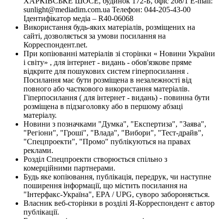
ХАРКІВСЬКЕ ШОСЕ, будинок 172-Б, офіс 208/1 E-mail:
sunlight@mediadim.com.ua
Телефон: 044-205-43-00
Ідентифікатор медіа – R40-06068
Використання будь-яких матеріалів, розміщених на
сайті, дозволяється за умови посилання на
Корреспондент.net.
При копіюванні матеріалів зі сторінки « Новини України
і світу» , для інтернет - видань - обов'язкове пряме
відкрите для пошукових систем гіперпосилання .
Посилання має бути розміщена в незалежності від
повного або часткового використання матеріалів.
Гіперпосилання ( для інтернет - видань) - повинна бути
розміщена в підзаголовку або в першому абзаці
матеріалу.
Новини з позначками "Думка", "Експертиза", "Заява",
"Регіони", "Гроші", "Влада", "Вибори", "Тест-драйв",
"Спецпроекти", "Промо" публікуються на правах
реклами.
Розділ Спецпроекти створюється спільно з
комерційними партнерами.
Будь яке копіювання, публікація, передрук, чи наступне
поширення інформації, що містить посилання на
"Інтерфакс-Україна", EPA / UPG, суворо забороняється.
Власник веб-сторінки в розділі Я-Корреспондент є автор
публікації.