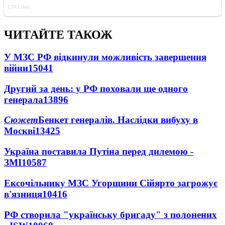
ЧИТАЙТЕ ТАКОЖ
У МЗС РФ відкинули можливість завершення
війни
15041
Другий за день: у РФ поховали ще одного
генерала
13896
Сюжет
Бенкет генералів. Наслідки вибуху в
Москві
13425
Україна поставила Путіна перед дилемою -
ЗМІ
10587
Ексочільнику МЗС Угорщини Сійярто загрожує
в'язниця
10416
РФ створила "українську бригаду" з полонених