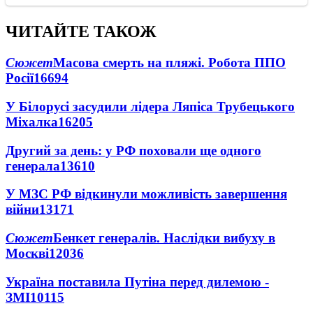
ЧИТАЙТЕ ТАКОЖ
Сюжет
Масова смерть на пляжі. Робота ППО
Росії
16694
У Білорусі засудили лідера Ляпіса Трубецького
Міхалка
16205
Другий за день: у РФ поховали ще одного
генерала
13610
У МЗС РФ відкинули можливість завершення
війни
13171
Сюжет
Бенкет генералів. Наслідки вибуху в
Москві
12036
Україна поставила Путіна перед дилемою -
ЗМІ
10115