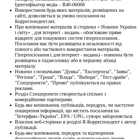
Ідентифікатор медіа – R40-06068
Використання будь-яких матеріалів, розміщених на
сайті, дозволяється за умови посилання на
Корреспондент.net.
При копіюванні матеріалів зі сторінки « Новини України
і світу» , для інтернет - видань - обов'язкове пряме
відкрите для пошукових систем гіперпосилання .
Посилання має бути розміщена в незалежності від
повного або часткового використання матеріалів.
Гіперпосилання ( для інтернет - видань) - повинна бути
розміщена в підзаголовку або в першому абзаці
матеріалу.
Новини з позначками "Думка", "Експертиза", "Заява",
"Регіони", "Гроші", "Влада", "Вибори", "Тест-драйв",
"Спецпроекти", "Промо" публікуються на правах
реклами.
Розділ Спецпроекти створюється спільно з
комерційними партнерами.
Будь яке копіювання, публікація, передрук, чи наступне
поширення інформації, що містить посилання на
"Інтерфакс-Україна", EPA / UPG, суворо забороняється.
Власник веб-сторінки в розділі Я-Корреспондент є автор
публікації.
Будь-яке копіювання, передрук та відтворення
фотографічних творів та/або аудіовізуальних творів