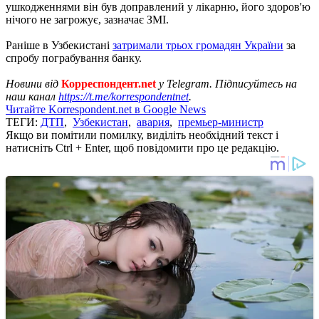
ушкодженнями він був доправлений у лікарню, його здоров'ю
нічого не загрожує, зазначає ЗМІ.
Раніше в Узбекистані
затримали трьох громадян України
за
спробу пограбування банку.
Новини від
Корреспондент.net
у Telegram. Підписуйтесь на
наш канал
https://t.me/korrespondentnet
.
Читайте Korrespondent.net в Google News
ТЕГИ:
ДТП
,
Узбекистан
,
авария
,
премьер-министр
Якщо ви помітили помилку, виділіть необхідний текст і
натисніть Ctrl + Enter, щоб повідомити про це редакцію.