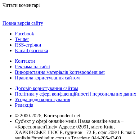
Читати коментарі
Повна версія сайту
Facebook
Twitter
RSS-стрічки
E-mail розсилка
Контакти
Реклама на сайті
Використання матеріалів korrespondent.net
Правила користування сайтом
Договір користування сайтом
Політика у сфері конфіденційності і персональних даних
Угода щодо користування
Редакція
© 2000-2026, Korrespondent.net
Суб'єкт у сфері онлайн-медіа Назва онлайн-медіа –
«КореспонденТ.net» Адреса: 02091, місто Київ,
ХАРКІВСЬКЕ ШОСЕ, будинок 172-Б, офіс 208/1 E-mail:
sunlight@mediadim.com.ua
Телефон: 044-205-43-00