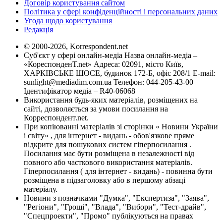
Договір користування сайтом
Політика у сфері конфіденційності і персональних даних
Угода щодо користування
Редакція
© 2000-2026, Korrespondent.net
Суб'єкт у сфері онлайн-медіа Назва онлайн-медіа –
«КореспонденТ.net» Адреса: 02091, місто Київ,
ХАРКІВСЬКЕ ШОСЕ, будинок 172-Б, офіс 208/1 E-mail:
sunlight@mediadim.com.ua
Телефон: 044-205-43-00
Ідентифікатор медіа – R40-06068
Використання будь-яких матеріалів, розміщених на
сайті, дозволяється за умови посилання на
Корреспондент.net.
При копіюванні матеріалів зі сторінки « Новини України
і світу» , для інтернет - видань - обов'язкове пряме
відкрите для пошукових систем гіперпосилання .
Посилання має бути розміщена в незалежності від
повного або часткового використання матеріалів.
Гіперпосилання ( для інтернет - видань) - повинна бути
розміщена в підзаголовку або в першому абзаці
матеріалу.
Новини з позначками "Думка", "Експертиза", "Заява",
"Регіони", "Гроші", "Влада", "Вибори", "Тест-драйв",
"Спецпроекти", "Промо" публікуються на правах