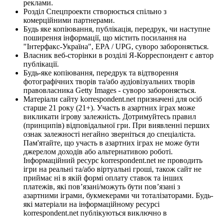
реклами.
Розділ Спецпроекти створюється спільно з
комерційними партнерами.
Будь яке копіювання, публікація, передрук, чи наступне
поширення інформації, що містить посилання на
"Інтерфакс-Україна", EPA / UPG, суворо забороняється.
Власник веб-сторінки в розділі Я-Корреспондент є автор
публікації.
Будь-яке копіювання, передрук та відтворення
фотографічних творів та/або аудіовізуальних творів
правовласника Getty Images - суворо забороняється.
Матеріали сайту korrespondent.net призначені для осіб
старше 21 року (21+). Участь в азартних іграх може
викликати ігрову залежність. Дотримуйтесь правил
(принципів) відповідальної гри. При виявленні перших
ознак залежності негайно зверніться до спеціаліста.
Пам'ятайте, що участь в азартних іграх не може бути
джерелом доходів або альтернативою роботі.
Інформаційний ресурс korrespondent.net не проводить
ігри на реальні та/або віртуальні гроші, також сайт не
приймає ні в якій формі оплату ставок та інших
платежів, які пов’язані/можуть бути пов’язані з
азартними іграми, букмекерами чи тоталізаторами. Будь-
які матеріали на інформаційному ресурсі
korrespondent.net публікуються виключно в