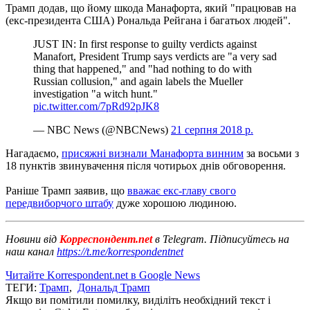
Трамп додав, що йому шкода Манафорта, який "працював на
(екс-президента США) Рональда Рейгана і багатьох людей".
JUST IN: In first response to guilty verdicts against
Manafort, President Trump says verdicts are "a very sad
thing that happened," and "had nothing to do with
Russian collusion," and again labels the Mueller
investigation "a witch hunt."
pic.twitter.com/7pRd92pJK8
— NBC News (@NBCNews)
21 серпня 2018 р.
Нагадаємо,
присяжні визнали Манафорта винним
за восьми з
18 пунктів звинувачення після чотирьох днів обговорення.
Раніше Трамп заявив, що
вважає екс-главу свого
передвиборчого штабу
дуже хорошою людиною.
Новини від
Корреспондент.net
в Telegram. Підписуйтесь на
наш канал
https://t.me/korrespondentnet
Читайте Korrespondent.net в Google News
ТЕГИ:
Трамп
,
Дональд Трамп
Якщо ви помітили помилку, виділіть необхідний текст і