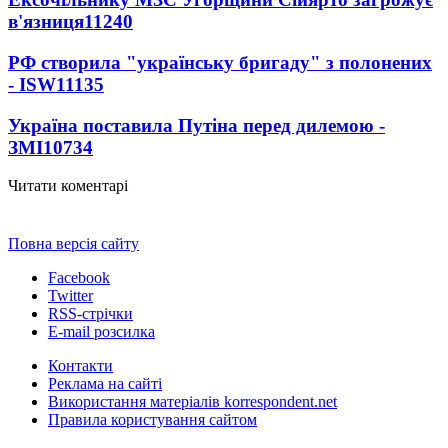
в'язниця
11240
РФ створила "українську бригаду" з полонених
- ISW
11135
Україна поставила Путіна перед дилемою -
ЗМІ
10734
Читати коментарі
Повна версія сайту
Facebook
Twitter
RSS-стрічки
E-mail розсилка
Контакти
Реклама на сайті
Використання матеріалів korrespondent.net
Правила користування сайтом