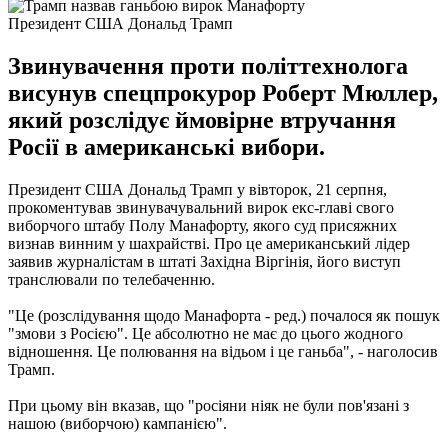
Президент США Дональд Трамп
Звинувачення проти політтехнолога
висунув спецпрокурор Роберт Мюллер,
який розслідує ймовірне втручання
Росії в американські вибори.
Президент США Дональд Трамп у вівторок, 21 серпня,
прокоментував звинувачувальний вирок екс-главі свого
виборчого штабу Полу Манафорту, якого суд присяжних
визнав винним у шахрайстві.
Про це американський лідер
заявив журналістам в штаті Західна Віргінія, його виступ
транслювали по телебаченню.
"Це (розслідування щодо Манафорта - ред.) почалося як пошук
"змови з Росією". Це абсолютно не має до цього жодного
відношення. Це полювання на відьом і це ганьба", - наголосив
Трамп.
При цьому він вказав, що "росіяни ніяк не були пов'язані з
нашою (виборчою) кампанією".