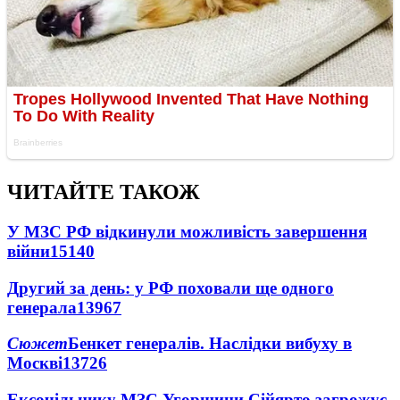
ЧИТАЙТЕ ТАКОЖ
У МЗС РФ відкинули можливість завершення
війни
15140
Другий за день: у РФ поховали ще одного
генерала
13967
Сюжет
Бенкет генералів. Наслідки вибуху в
Москві
13726
Ексочільнику МЗС Угорщини Сійярто загрожує