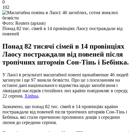
0
102
Фото: Reuters (архив)
Понад 82 тис. сімей в 14 провінціях Лаосу постраждали від
повеней
Понад 82 тисячі сімей в 14 провінціях
Лаосу постраждали від повеней після
тропічних штормів Сон-Тінь і Бебінка.
У Лаосі в результаті масштабної повені щонайменше 46 людей
загинули і ще 97 зникли безвісти. Про це з посиланням на
останні дані національного відомства щодо запобігання і
ліквідації наслідків стихійних лих країни повідомляє в середу,
22 серпня,
Xinhua
.
Зазначено, що понад 82 тис. сімей в 14 провінціях країни
постраждали від повеней після тропічних штормів Сон-Тінь ​​і
Бебінка, які стали причиною проливних дощів з середини
липня до середини серпня.