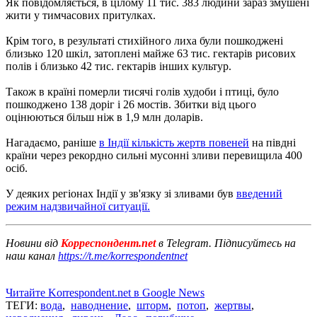
Як повідомляється, в цілому 11 тис. 383 людини зараз змушені
жити у тимчасових притулках.
Крім того, в результаті стихійного лиха були пошкоджені
близько 120 шкіл, затоплені майже 63 тис. гектарів рисових
полів і близько 42 тис. гектарів інших культур.
Також в країні померли тисячі голів худоби і птиці, було
пошкоджено 138 доріг і 26 мостів. Збитки від цього
оцінюються більш ніж в 1,9 млн доларів.
Нагадаємо, раніше
в Індії кількість жертв повеней
на півдні
країни через рекордно сильні мусонні зливи перевищила 400
осіб.
У деяких регіонах Індії у зв'язку зі зливами був
введений
режим надзвичайної ситуації.
Новини від
Корреспондент.net
в Telegram. Підписуйтесь на
наш канал
https://t.me/korrespondentnet
Читайте Korrespondent.net в Google News
ТЕГИ:
вода
,
наводнение
,
шторм
,
потоп
,
жертвы
,