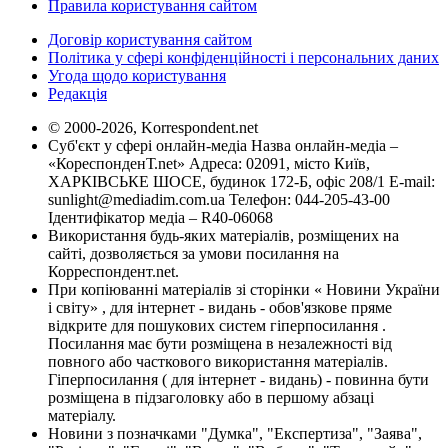
Правила користування сайтом
Договір користування сайтом
Політика у сфері конфіденційності і персональних даних
Угода щодо користування
Редакція
© 2000-2026, Korrespondent.net
Суб'єкт у сфері онлайн-медіа Назва онлайн-медіа –
«КореспонденТ.net» Адреса: 02091, місто Київ,
ХАРКІВСЬКЕ ШОСЕ, будинок 172-Б, офіс 208/1 E-mail:
sunlight@mediadim.com.ua
Телефон: 044-205-43-00
Ідентифікатор медіа – R40-06068
Використання будь-яких матеріалів, розміщених на
сайті, дозволяється за умови посилання на
Корреспондент.net.
При копіюванні матеріалів зі сторінки « Новини України
і світу» , для інтернет - видань - обов'язкове пряме
відкрите для пошукових систем гіперпосилання .
Посилання має бути розміщена в незалежності від
повного або часткового використання матеріалів.
Гіперпосилання ( для інтернет - видань) - повинна бути
розміщена в підзаголовку або в першому абзаці
матеріалу.
Новини з позначками "Думка", "Експертиза", "Заява",