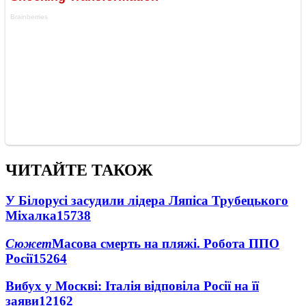
ЧИТАЙТЕ ТАКОЖ
У Білорусі засудили лідера Ляпіса Трубецького
Міхалка
15738
Сюжет
Масова смерть на пляжі. Робота ППО
Росії
15264
Вибух у Москві: Італія відповіла Росії на її
заяви
12162