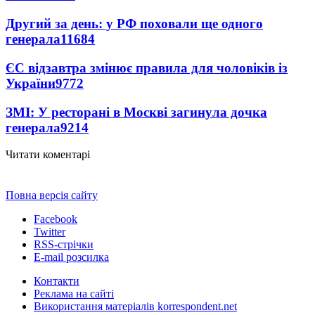
Другий за день: у РФ поховали ще одного
генерала
11684
ЄС відзавтра змінює правила для чоловіків із
України
9772
ЗМІ: У ресторані в Москві загинула дочка
генерала
9214
Читати коментарі
Повна версія сайту
Facebook
Twitter
RSS-стрічки
E-mail розсилка
Контакти
Реклама на сайті
Використання матеріалів korrespondent.net