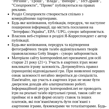
"Регіони", "Гроші", "Влада", "Вибори", "Тест-драйв",
"Спецпроекти", "Промо" публікуються на правах
реклами.
Розділ Спецпроекти створюється спільно з
комерційними партнерами.
Будь яке копіювання, публікація, передрук, чи наступне
поширення інформації, що містить посилання на
"Інтерфакс-Україна", EPA / UPG, суворо забороняється.
Власник веб-сторінки в розділі Я-Корреспондент є автор
публікації.
Будь-яке копіювання, передрук та відтворення
фотографічних творів та/або аудіовізуальних творів
правовласника Getty Images - суворо забороняється.
Матеріали сайту korrespondent.net призначені для осіб
старше 21 року (21+). Участь в азартних іграх може
викликати ігрову залежність. Дотримуйтесь правил
(принципів) відповідальної гри. При виявленні перших
ознак залежності негайно зверніться до спеціаліста.
Пам'ятайте, що участь в азартних іграх не може бути
джерелом доходів або альтернативою роботі.
Інформаційний ресурс korrespondent.net не проводить
ігри на реальні та/або віртуальні гроші, також сайт не
приймає ні в якій формі оплату ставок та інших
платежів, які пов’язані/можуть бути пов’язані з
азартними іграми, букмекерами чи тоталізаторами. Будь-