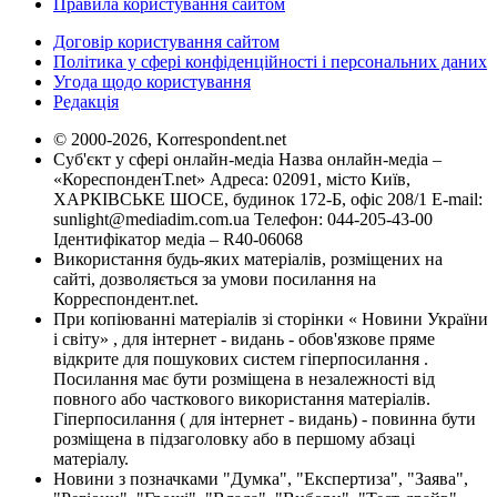
Правила користування сайтом
Договір користування сайтом
Політика у сфері конфіденційності і персональних даних
Угода щодо користування
Редакція
© 2000-2026, Korrespondent.net
Суб'єкт у сфері онлайн-медіа Назва онлайн-медіа –
«КореспонденТ.net» Адреса: 02091, місто Київ,
ХАРКІВСЬКЕ ШОСЕ, будинок 172-Б, офіс 208/1 E-mail:
sunlight@mediadim.com.ua
Телефон: 044-205-43-00
Ідентифікатор медіа – R40-06068
Використання будь-яких матеріалів, розміщених на
сайті, дозволяється за умови посилання на
Корреспондент.net.
При копіюванні матеріалів зі сторінки « Новини України
і світу» , для інтернет - видань - обов'язкове пряме
відкрите для пошукових систем гіперпосилання .
Посилання має бути розміщена в незалежності від
повного або часткового використання матеріалів.
Гіперпосилання ( для інтернет - видань) - повинна бути
розміщена в підзаголовку або в першому абзаці
матеріалу.
Новини з позначками "Думка", "Експертиза", "Заява",