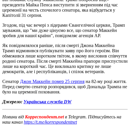
президента Майка Пенса виступити зі зверненням під час
церемонії на честь спочилого сенатора, яка відбудеться у
Капітолії 31 серпня.
Згодом, під час вечері з лідерами Євангелічної церкви, Трамп
зауважив, що "ми дуже цінуємо все, що сенатор Маккейн
зробив для нашої країни", повідомляє агенція AP.
Як повідомлялося раніше, після смерті Джона Маккейна
Трамп відмовився публікувати заяву про його героїзм. Він
обмежився лише коротким твітом, в якому висловив співчуття
родині сенатора. Після смерті Маккейна прапори приспустили
лише на короткий час. Це викликало критику не лише
демократів, але і республіканців, і спілок ветеранів.
Сенатор
Джон Маккейн помер 25 серпня
на 82-му році життя.
Перед смертю сенатор розпорядився, щоб Дональда Трампа не
було на церемонії поховання.
Джерело:
Українська служба DW
Новини від
Корреспондент.net
в Telegram. Підписуйтесь на
наш канал
https://t.me/korrespondentnet