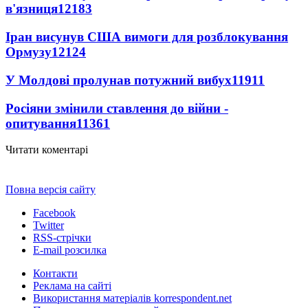
в'язниця
12183
Іран висунув США вимоги для розблокування
Ормузу
12124
У Молдові пролунав потужний вибух
11911
Росіяни змінили ставлення до війни -
опитування
11361
Читати коментарі
Повна версія сайту
Facebook
Twitter
RSS-стрічки
E-mail розсилка
Контакти
Реклама на сайті
Використання матеріалів korrespondent.net