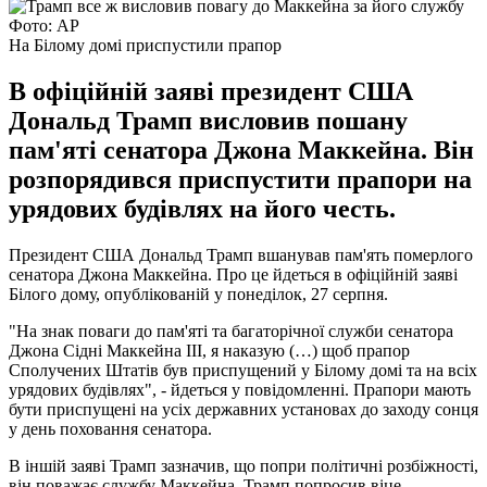
Фото: АР
На Білому домі приспустили прапор
В офіційній заяві президент США
Дональд Трамп висловив пошану
пам'яті сенатора Джона Маккейна. Він
розпорядився приспустити прапори на
урядових будівлях на його честь.
Президент США Дональд Трамп вшанував пам'ять померлого
сенатора Джона Маккейна. Про це йдеться в офіційній заяві
Білого дому, опублікованій у понеділок, 27 серпня.
"На знак поваги до пам'яті та багаторічної служби сенатора
Джона Сідні Маккейна III, я наказую (…) щоб прапор
Сполучених Штатів був приспущений у Білому домі та на всіх
урядових будівлях", - йдеться у повідомленні. Прапори мають
бути приспущені на усіх державних установах до заходу сонця
у день поховання сенатора.
В іншій заяві Трамп зазначив, що попри політичні розбіжності,
він поважає службу Маккейна. Трамп попросив віце-