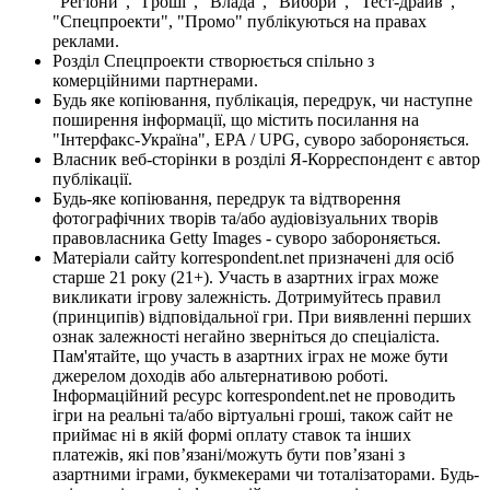
"Регіони", "Гроші", "Влада", "Вибори", "Тест-драйв",
"Спецпроекти", "Промо" публікуються на правах
реклами.
Розділ Спецпроекти створюється спільно з
комерційними партнерами.
Будь яке копіювання, публікація, передрук, чи наступне
поширення інформації, що містить посилання на
"Інтерфакс-Україна", EPA / UPG, суворо забороняється.
Власник веб-сторінки в розділі Я-Корреспондент є автор
публікації.
Будь-яке копіювання, передрук та відтворення
фотографічних творів та/або аудіовізуальних творів
правовласника Getty Images - суворо забороняється.
Матеріали сайту korrespondent.net призначені для осіб
старше 21 року (21+). Участь в азартних іграх може
викликати ігрову залежність. Дотримуйтесь правил
(принципів) відповідальної гри. При виявленні перших
ознак залежності негайно зверніться до спеціаліста.
Пам'ятайте, що участь в азартних іграх не може бути
джерелом доходів або альтернативою роботі.
Інформаційний ресурс korrespondent.net не проводить
ігри на реальні та/або віртуальні гроші, також сайт не
приймає ні в якій формі оплату ставок та інших
платежів, які пов’язані/можуть бути пов’язані з
азартними іграми, букмекерами чи тоталізаторами. Будь-