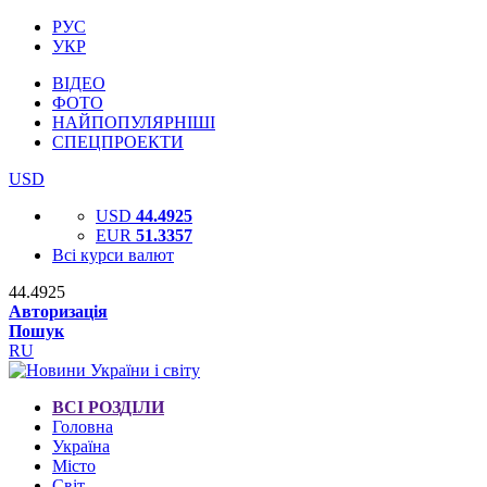
РУС
УКР
ВІДЕО
ФОТО
НАЙПОПУЛЯРНІШІ
СПЕЦПРОЕКТИ
USD
USD
44.4925
EUR
51.3357
Всі курси валют
44.4925
Авторизація
Пошук
RU
ВСІ РОЗДІЛИ
Головна
Україна
Місто
Світ