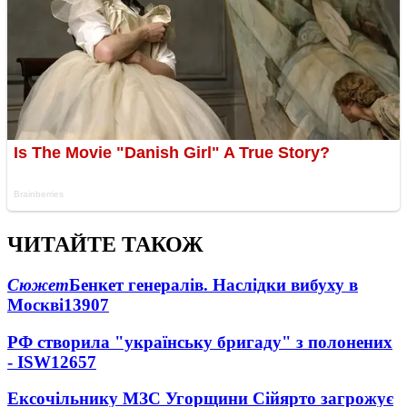
ЧИТАЙТЕ ТАКОЖ
Сюжет
Бенкет генералів. Наслідки вибуху в
Москві
13907
РФ створила "українську бригаду" з полонених
- ISW
12657
Ексочільнику МЗС Угорщини Сійярто загрожує