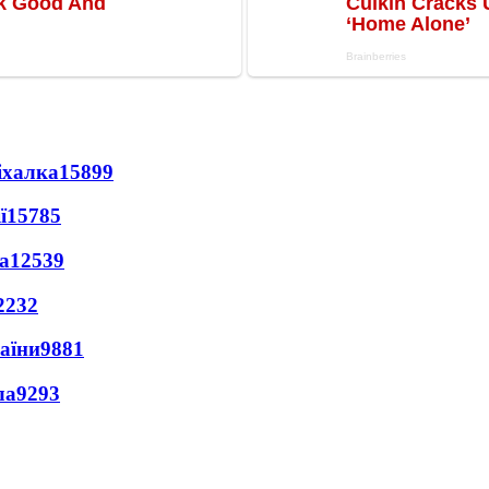
іхалка
15899
ї
15785
а
12539
2232
раїни
9881
ла
9293