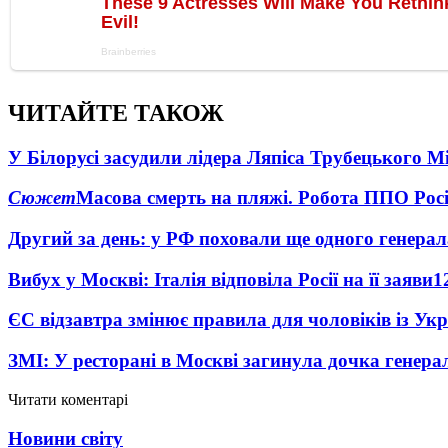
ЧИТАЙТЕ ТАКОЖ
У Білорусі засудили лідера Ляпіса Трубецького М
Сюжет
Масова смерть на пляжі. Робота ППО Росі
Другий за день: у РФ поховали ще одного генерал
Вибух у Москві: Італія відповіла Росії на її заяви
1
ЄС відзавтра змінює правила для чоловіків із Ук
ЗМІ: У ресторані в Москві загинула дочка генера
Читати коментарі
Новини світу