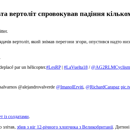
ьта вертоліт спровокував падіння кілько
ter.
ядачів вертоліт, який знімав перегони згори, опустився надто низ
.
eplacé par un hélicopter.
#LesRP
|
#LaVuelta18
/
@AG2RLMCyclism
r salvarnos @alejandrovalverde
@ImanolErviti
,
@RichardCarapaz
pic.
т із солдатами
.
о злітав,
збив з ніг 12-річного хлопчика з Великобританії
. Дитині