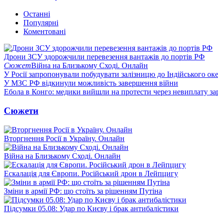
Останні
Популярні
Коментовані
Дрони ЗСУ здорожчили перевезення вантажів до портів РФ
Сюжет
Війна на Близькому Сході. Онлайн
У Росії запропонували побудувати залізницю до Індійського ок
У МЗС РФ відкинули можливість завершення війни
Ебола в Конго: медики вийшли на протести через невиплату за
Сюжети
Вторгнення Росії в Україну. Онлайн
Війна на Близькому Сході. Онлайн
Ескалація для Європи. Російський дрон в Лейпцигу
Зміни в армії РФ: що стоїть за рішенням Путіна
Підсумки 05.08: Удар по Києву і брак антибалістики