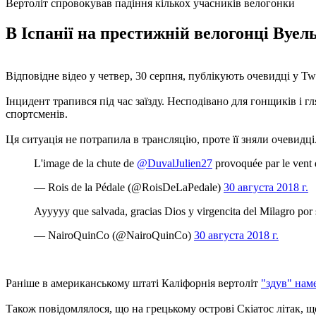
Вертоліт спровокував падіння кількох учасників велогонки
В Іспанії на престижній велогонці Вуел
Відповідне відео у четвер, 30 серпня, публікують очевидці у Twit
Інцидент трапився під час заїзду. Несподівано для гонщиків і гл
спортсменів.
Ця ситуація не потрапила в трансляцію, проте її зняли очевидці
L'image de la chute de
@DuvalJulien27
provoquée par le vent d
— Rois de la Pédale (@RoisDeLaPedale)
30 августа 2018 г.
Ayyyyy que salvada, gracias Dios y virgencita del Milagro po
— NairoQuinCo (@NairoQuinCo)
30 августа 2018 г.
Раніше в американському штаті Каліфорнія вертоліт
"здув" наме
Також повідомлялося, що на грецькому острові Скіатос літак, щ