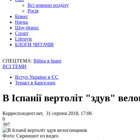
Всі новини розділу
Росія
Бізнес
Наука
Шоу-бізнес
Спорт
Lifestyle
БЛОГИ ЧИТАЧІВ
СПЕЦТЕМА:
Війна в Ірані
ВСІ ТЕМИ
Вступ України в ЄС
Теракт в Барселоні
В Іспанії вертоліт "здув" вел
Корреспондент.net, 31 серпня 2018, 17:06
0
397
Фото: Скриншот из видео