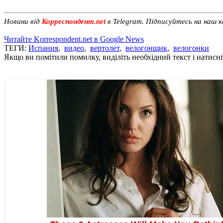
Новини від
Корреспондент.net
в Telegram. Підписуйтесь на наш 
Читайте Korrespondent.net в Google News
ТЕГИ:
Испания
,
видео
,
вертолет
,
велогонщик
,
велогонки
Якщо ви помітили помилку, виділіть необхідний текст і натисніт