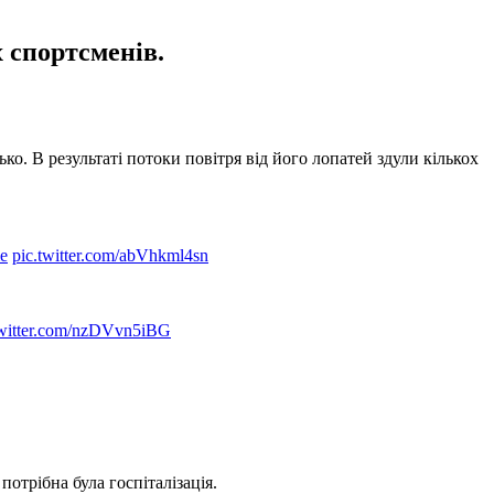
х спортсменів.
ько. В результаті потоки повітря від його лопатей здули кількох
e
pic.twitter.com/abVhkml4sn
twitter.com/nzDVvn5iBG
 потрібна була госпіталізація.