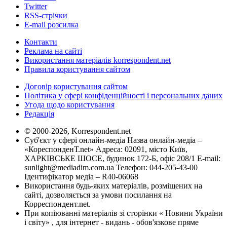
Twitter
RSS-стрічки
E-mail розсилка
Контакти
Реклама на сайті
Використання матеріалів korrespondent.net
Правила користування сайтом
Договір користування сайтом
Політика у сфері конфіденційності і персональних даних
Угода щодо користування
Редакція
© 2000-2026, Korrespondent.net
Суб'єкт у сфері онлайн-медіа Назва онлайн-медіа –
«КореспонденТ.net» Адреса: 02091, місто Київ,
ХАРКІВСЬКЕ ШОСЕ, будинок 172-Б, офіс 208/1 E-mail:
sunlight@mediadim.com.ua
Телефон: 044-205-43-00
Ідентифікатор медіа – R40-06068
Використання будь-яких матеріалів, розміщених на
сайті, дозволяється за умови посилання на
Корреспондент.net.
При копіюванні матеріалів зі сторінки « Новини України
і світу» , для інтернет - видань - обов'язкове пряме