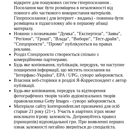
відкрите для пошукових систем гіперпосилання .
Посилання має бути розміщена в незалежності від
повного або часткового використання матеріалів.
Гіперпосилання ( для інтернет - видань) - повинна бути
розміщена в підзаголовку або в першому абзаці
матеріалу.
Новини з позначками "Думка", "Експертиза", "Заява",
"Регіони", "Гроші", "Влада", "Вибори", "Тест-драйв",
"Спецпроекти", "Промо" публікуються на правах
реклами.
Розділ Спецпроекти створюється спільно з
комерційними партнерами.
Будь яке копіювання, публікація, передрук, чи наступне
поширення інформації, що містить посилання на
"Інтерфакс-Україна", EPA / UPG, суворо забороняється.
Власник веб-сторінки в розділі Я-Корреспондент є автор
публікації.
Будь-яке копіювання, передрук та відтворення
фотографічних творів та/або аудіовізуальних творів
правовласника Getty Images - суворо забороняється.
Матеріали сайту korrespondent.net призначені для осіб
старше 21 року (21+). Участь в азартних іграх може
викликати ігрову залежність. Дотримуйтесь правил
(принципів) відповідальної гри. При виявленні перших
ознак залежності негайно зверніться до спеціаліста.