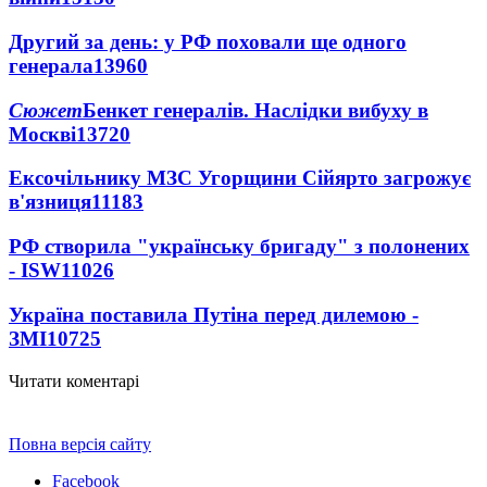
Другий за день: у РФ поховали ще одного
генерала
13960
Сюжет
Бенкет генералів. Наслідки вибуху в
Москві
13720
Ексочільнику МЗС Угорщини Сійярто загрожує
в'язниця
11183
РФ створила "українську бригаду" з полонених
- ISW
11026
Україна поставила Путіна перед дилемою -
ЗМІ
10725
Читати коментарі
Повна версія сайту
Facebook