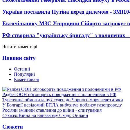
Україна поставила Путіна перед дилемою - ЗМІ
10
Ексочільнику МЗС Угорщини Сійярто загрожує в
РФ створила "українську бригаду" з полонених -
Читати коментарі
Новини світу
Останні
Популярні
Коментовані
Радбез ООН обговорить поводження з полоненими в РФ
Туреччина обмежила рух суден до Чорного моря через атаки
У Болгарії невідомий БПЛА вибухнув поблизу газопроводу
Росіяни змінили ставлення до війни - опитування
Сюжет
Війна на Близькому Сході. Онлайн
Сюжети