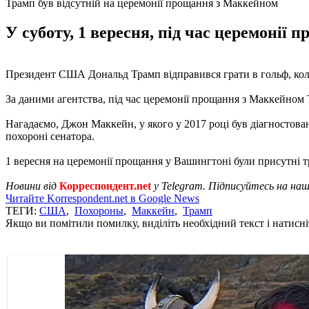
Трамп був відсутній на церемонії прощання з Маккейном
У суботу, 1 вересня, під час церемонії
Президент США Дональд Трамп відправився грати в гольф, ко
За даними агентства, під час церемонії прощання з Маккейном 
Нагадаємо, Джон Маккейн, у якого у 2017 році був діагностова
похороні сенатора.
1 вересня на церемонії прощання у Вашингтоні були присутні
Новини від
Корреспондент.net
у Telegram. Підписуйтесь на на
Читайте Korrespondent.net в Google News
ТЕГИ:
США
,
Похороны
,
Маккейн
,
Трамп
Якщо ви помітили помилку, виділіть необхідний текст і натисніт