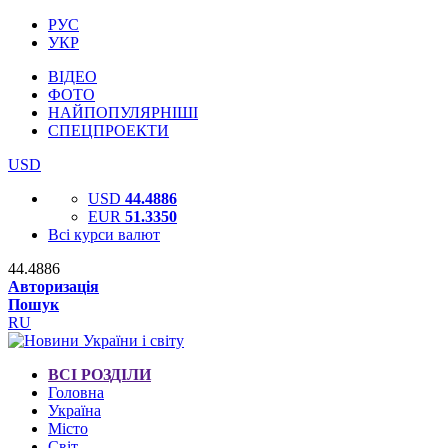
РУС
УКР
ВІДЕО
ФОТО
НАЙПОПУЛЯРНІШІ
СПЕЦПРОЕКТИ
USD
USD
44.4886
EUR
51.3350
Всі курси валют
44.4886
Авторизація
Пошук
RU
ВСІ РОЗДІЛИ
Головна
Україна
Місто
Світ