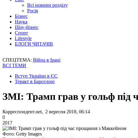
Всі новини розділу
Росія
Бізнес
Наука
Шоу-бізнес
Спорт
Lifestyle
БЛОГИ ЧИТАЧІВ
СПЕЦТЕМА:
Війна в Ірані
ВСІ ТЕМИ
Вступ України в ЄС
Теракт в Барселоні
ЗМІ: Трамп грав у гольф під
Корреспондент.net, 2 вересня 2018, 06:14
0
2017
Фото: Getty Images