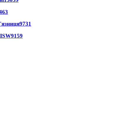
463
'язниця
9731
 ISW
9159