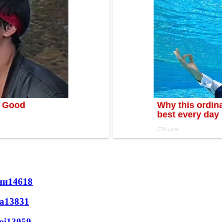
ни
14618
а
13831
ві
13059