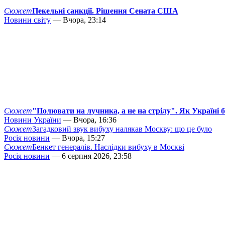
Сюжет
Пекельні санкції. Рішення Сената США
Новини світу
— Вчора, 23:14
Сюжет
"Полювати на лучника, а не на стрілу". Як Україні 
Новини України
— Вчора, 16:36
Сюжет
Загадковий звук вибуху налякав Москву: що це було
Росія новини
— Вчора, 15:27
Сюжет
Бенкет генералів. Наслідки вибуху в Москві
Росія новини
— 6 серпня 2026, 23:58