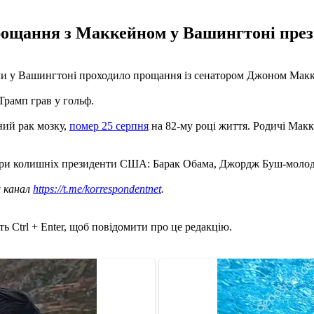
 прощання з Маккейном у Вашингтоні през
ли у Вашингтоні проходило прощання із сенатором Джоном Мак
Трамп грав у гольф.
ний рак мозку,
помер 25 серпня
на 82-му році життя. Родичі Макк
 три колишніх президенти США: Барак Обама, Джордж Буш-молодш
ш канал
https://t.me/korrespondentnet
.
ь Ctrl + Enter, щоб повідомити про це редакцію.