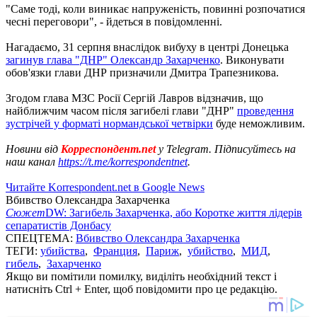
"Саме тоді, коли виникає напруженість, повинні розпочатися
чесні переговори", - йдеться в повідомленні.
Нагадаємо, 31 серпня внаслідок вибуху в центрі Донецька
загинув глава "ДНР" Олександр Захарченко
. Виконувати
обов'язки глави ДНР призначили Дмитра Трапезникова.
Згодом глава МЗС Росії Сергій Лавров відзначив, що
найближчим часом після загибелі глави "ДНР"
проведення
зустрічей у форматі нормандської четвірки
буде неможливим.
Новини від
Корреспондент.net
у Telegram. Підписуйтесь на
наш канал
https://t.me/korrespondentnet
.
Читайте Korrespondent.net в Google News
Вбивство Олександра Захарченка
Сюжет
DW: Загибель Захарченка, або Коротке життя лідерів
сепаратистів Донбасу
СПЕЦТЕМА:
Вбивство Олександра Захарченка
ТЕГИ:
убийства
,
Франция
,
Париж
,
убийство
,
МИД
,
гибель
,
Захарченко
Якщо ви помітили помилку, виділіть необхідний текст і
натисніть Ctrl + Enter, щоб повідомити про це редакцію.