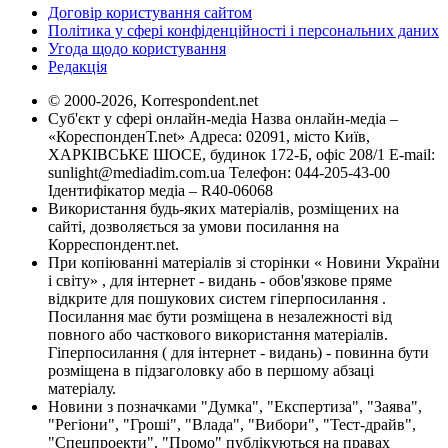
Договір користування сайтом
Політика у сфері конфіденційності і персональних даних
Угода щодо користування
Редакція
© 2000-2026, Korrespondent.net
Суб'єкт у сфері онлайн-медіа Назва онлайн-медіа –
«КореспонденТ.net» Адреса: 02091, місто Київ,
ХАРКІВСЬКЕ ШОСЕ, будинок 172-Б, офіс 208/1 E-mail:
sunlight@mediadim.com.ua
Телефон: 044-205-43-00
Ідентифікатор медіа – R40-06068
Використання будь-яких матеріалів, розміщених на
сайті, дозволяється за умови посилання на
Корреспондент.net.
При копіюванні матеріалів зі сторінки « Новини України
і світу» , для інтернет - видань - обов'язкове пряме
відкрите для пошукових систем гіперпосилання .
Посилання має бути розміщена в незалежності від
повного або часткового використання матеріалів.
Гіперпосилання ( для інтернет - видань) - повинна бути
розміщена в підзаголовку або в першому абзаці
матеріалу.
Новини з позначками "Думка", "Експертиза", "Заява",
"Регіони", "Гроші", "Влада", "Вибори", "Тест-драйв",
"Спецпроекти", "Промо" публікуються на правах