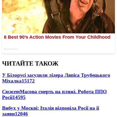
ЧИТАЙТЕ ТАКОЖ
У Білорусі засудили лідера Ляпіса Трубецького
Міхалка
15172
Сюжет
Масова смерть на пляжі. Робота ППО
Росії
14595
Вибух у Москві: Італія відповіла Росії на її
заяви
12046