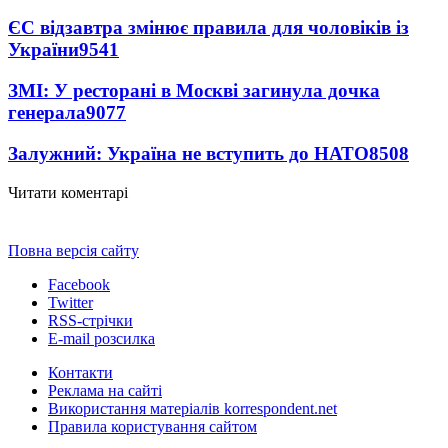
ЄС відзавтра змінює правила для чоловіків із
України
9541
ЗМІ: У ресторані в Москві загинула дочка
генерала
9077
Залужний: Україна не вступить до НАТО
8508
Читати коментарі
Повна версія сайту
Facebook
Twitter
RSS-стрічки
E-mail розсилка
Контакти
Реклама на сайті
Використання матеріалів korrespondent.net
Правила користування сайтом