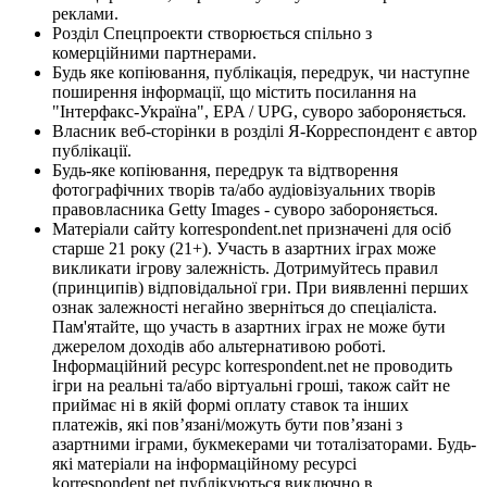
реклами.
Розділ Спецпроекти створюється спільно з
комерційними партнерами.
Будь яке копіювання, публікація, передрук, чи наступне
поширення інформації, що містить посилання на
"Інтерфакс-Україна", EPA / UPG, суворо забороняється.
Власник веб-сторінки в розділі Я-Корреспондент є автор
публікації.
Будь-яке копіювання, передрук та відтворення
фотографічних творів та/або аудіовізуальних творів
правовласника Getty Images - суворо забороняється.
Матеріали сайту korrespondent.net призначені для осіб
старше 21 року (21+). Участь в азартних іграх може
викликати ігрову залежність. Дотримуйтесь правил
(принципів) відповідальної гри. При виявленні перших
ознак залежності негайно зверніться до спеціаліста.
Пам'ятайте, що участь в азартних іграх не може бути
джерелом доходів або альтернативою роботі.
Інформаційний ресурс korrespondent.net не проводить
ігри на реальні та/або віртуальні гроші, також сайт не
приймає ні в якій формі оплату ставок та інших
платежів, які пов’язані/можуть бути пов’язані з
азартними іграми, букмекерами чи тоталізаторами. Будь-
які матеріали на інформаційному ресурсі
korrespondent.net публікуються виключно в