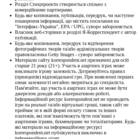
Розділ Спецпроекти створюється спільно з
комерційними партнерами.
Будь яке копіювання, публікація, передрук, чи наступне
поширення інформації, що містить посилання на
"Інтерфакс-Україна", EPA / UPG, суворо забороняється.
Власник веб-сторінки в розділі Я-Корреспондент є автор
публікації.
Будь-яке копіювання, передрук та відтворення
фотографічних творів та/або аудіовізуальних творів
правовласника Getty Images - суворо забороняється.
Матеріали сайту korrespondent.net призначені для осіб
старше 21 року (21+). Участь в азартних іграх може
викликати ігрову залежність. Дотримуйтесь правил
(принципів) відповідальної гри. При виявленні перших
ознак залежності негайно зверніться до спеціаліста.
Пам'ятайте, що участь в азартних іграх не може бути
джерелом доходів або альтернативою роботі.
Інформаційний ресурс korrespondent.net не проводить
ігри на реальні та/або віртуальні гроші, також сайт не
приймає ні в якій формі оплату ставок та інших
платежів, які пов’язані/можуть бути пов’язані з
азартними іграми, букмекерами чи тоталізаторами. Будь-
які матеріали на інформаційному ресурсі
korrespondent.net публікуються виключно в
інформаційних цілях.