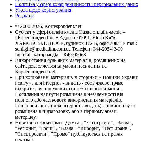
Політика у сфері конфіденційності і персональних даних
Угода щодо користування
Редакція
© 2000-2026, Korrespondent.net
Суб'єкт у сфері онлайн-медіа Назва онлайн-медіа –
«КореспонденТ.net» Адреса: 02091, місто Київ,
ХАРКІВСЬКЕ ШОСЕ, будинок 172-Б, офіс 208/1 E-mail:
sunlight@mediadim.com.ua
Телефон: 044-205-43-00
Ідентифікатор медіа – R40-06068
Використання будь-яких матеріалів, розміщених на
сайті, дозволяється за умови посилання на
Корреспондент.net.
При копіюванні матеріалів зі сторінки « Новини України
і світу» , для інтернет - видань - обов'язкове пряме
відкрите для пошукових систем гіперпосилання .
Посилання має бути розміщена в незалежності від
повного або часткового використання матеріалів.
Гіперпосилання ( для інтернет - видань) - повинна бути
розміщена в підзаголовку або в першому абзаці
матеріалу.
Новини з позначками "Думка", "Експертиза", "Заява",
"Регіони", "Гроші", "Влада", "Вибори", "Тест-драйв",
"Спецпроекти", "Промо" публікуються на правах
реклами.