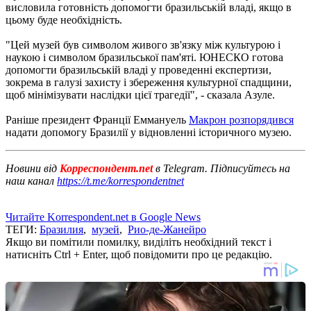
висловила готовність допомогти бразильській владі, якщо в
цьому буде необхідність.
"Цей музей був символом живого зв'язку між культурою і
наукою і символом бразильської пам'яті. ЮНЕСКО готова
допомогти бразильській владі у проведенні експертизи,
зокрема в галузі захисту і збереження культурної спадщини,
щоб мінімізувати наслідки цієї трагедії", - сказала Азуле.
Раніше президент Франції Еммануель
Макрон розпорядився
надати допомогу Бразилії у відновленні історичного музею.
Новини від
Корреспондент.net
в Telegram. Підписуйтесь на
наш канал
https://t.me/korrespondentnet
Читайте Korrespondent.net в Google News
ТЕГИ:
Бразилия
,
музей
,
Рио-де-Жанейро
Якщо ви помітили помилку, виділіть необхідний текст і
натисніть Ctrl + Enter, щоб повідомити про це редакцію.