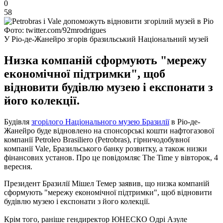
0
58
Фото: twitter.com/92mrodrigues
У Ріо-де-Жанейро згорів бразильський Національний музей
Низка компаній сформують "мережу
економічної підтримки", щоб
відновити будівлю музею і експонати з
його колекції.
Будівля
згорілого Національного музею Бразилії
в Ріо-де-
Жанейро буде відновлено на спонсорські кошти нафтогазової
компанії Petroleo Brasiliero (Petrobras), гірничодобувної
компанії Vale, Бразильського банку розвитку, а також низки
фінансових установ.
Про це повідомляє The Time у вівторок, 4
вересня.
Президент Бразилії Мішел Темер заявив, що низка компаній
сформують "мережу економічної підтримки", щоб відновити
будівлю музею і експонати з його колекції.
Крім того, раніше гендиректор ЮНЕСКО Одрі Азуле