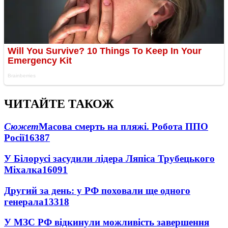
ЧИТАЙТЕ ТАКОЖ
Сюжет
Масова смерть на пляжі. Робота ППО
Росії
16387
У Білорусі засудили лідера Ляпіса Трубецького
Міхалка
16091
Другий за день: у РФ поховали ще одного
генерала
13318
У МЗС РФ відкинули можливість завершення