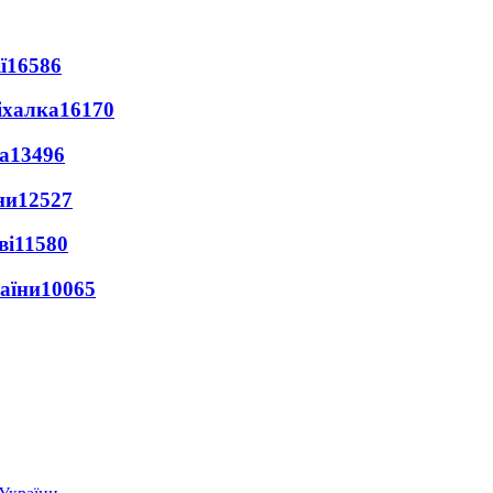
ї
16586
іхалка
16170
а
13496
ни
12527
ві
11580
раїни
10065