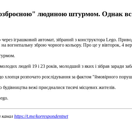
 "озброєною" людиною штурмом. Однак вс
 через іграшковий автомат, зібраний з конструктора Lego. Приво
 на вогнепальну зброю чорного кольору. Про це у вівторок, 4 ве
турмом.
молодих людей 19 і 23 років, молодший з яких і зібрав заради заб
до хлопця розпочато розслідування за фактом "ймовірного поруш
До будівництва вежі приєдналися тисячі місцевих жителів.
ego.
ш канал
https://t.me/korrespondentnet