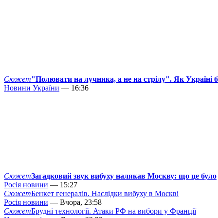
Сюжет
"Полювати на лучника, а не на стрілу". Як Україні 
Новини України
— 16:36
Сюжет
Загадковий звук вибуху налякав Москву: що це було
Росія новини
— 15:27
Сюжет
Бенкет генералів. Наслідки вибуху в Москві
Росія новини
— Вчора, 23:58
Сюжет
Брудні технології. Атаки РФ на вибори у Франції