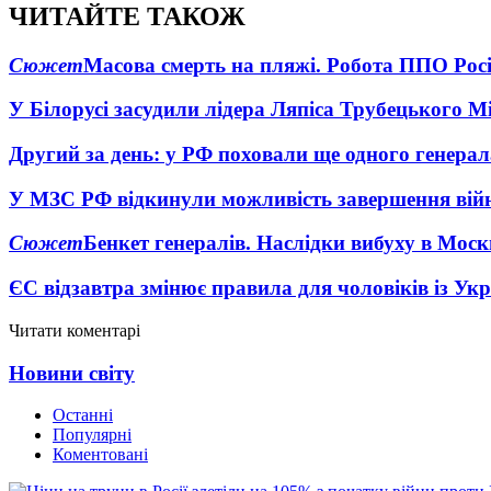
ЧИТАЙТЕ ТАКОЖ
Сюжет
Масова смерть на пляжі. Робота ППО Росі
У Білорусі засудили лідера Ляпіса Трубецького М
Другий за день: у РФ поховали ще одного генерал
У МЗС РФ відкинули можливість завершення вій
Сюжет
Бенкет генералів. Наслідки вибуху в Моск
ЄС відзавтра змінює правила для чоловіків із Ук
Читати коментарі
Новини світу
Останні
Популярні
Коментовані