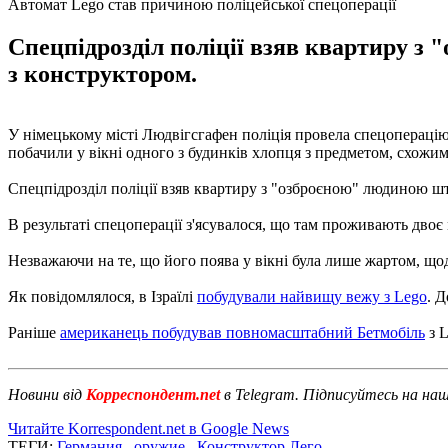
Автомат Lego став причиною поліцейської спецоперації
Спецпідрозділ поліції взяв квартиру з
з конструктором.
У німецькому місті Людвігсгафен поліція провела спецоперацію
побачили у вікні одного з будинків хлопця з предметом, схожим
Спецпідрозділ поліції взяв квартиру з "озброєною" людиною ш
В результаті спецоперації з'ясувалося, що там проживають двоє 
Незважаючи на те, що його поява у вікні була лише жартом, що
Як повідомлялося, в Ізраїлі
побудували найвищу вежу з Lego
. 
Раніше
американець побудував повномасштабний Бетмобіль
з L
Новини від
Корреспондент.net
в Telegram. Підписуйтесь на на
Читайте Korrespondent.net в Google News
ТЕГИ:
Германия
,
оружие
,
Конструктор Лего