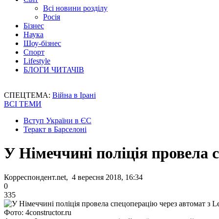
Всі новини розділу
Росія
Бізнес
Наука
Шоу-бізнес
Спорт
Lifestyle
БЛОГИ ЧИТАЧІВ
СПЕЦТЕМА:
Війна в Ірані
ВСІ ТЕМИ
Вступ України в ЄС
Теракт в Барселоні
У Німеччині поліція провела 
Корреспондент.net, 4 вересня 2018, 16:34
0
335
Фото: 4constructor.ru