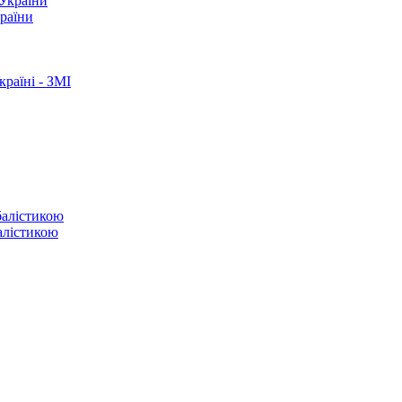
країни
раїні - ЗМІ
балістикою