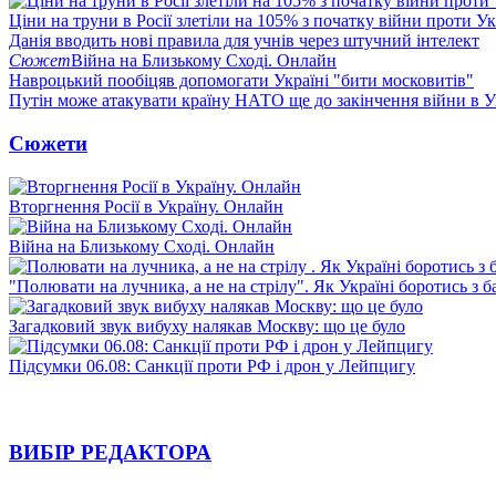
Ціни на труни в Росії злетіли на 105% з початку війни проти У
Данія вводить нові правила для учнів через штучний інтелект
Сюжет
Війна на Близькому Сході. Онлайн
Навроцький пообіцяв допомогати Україні "бити московитів"
Путін може атакувати країну НАТО ще до закінчення війни в Ук
Сюжети
Вторгнення Росії в Україну. Онлайн
Війна на Близькому Сході. Онлайн
"Полювати на лучника, а не на стрілу". Як Україні боротись з 
Загадковий звук вибуху налякав Москву: що це було
Підсумки 06.08: Санкції проти РФ і дрон у Лейпцигу
ВИБІР РЕДАКТОРА