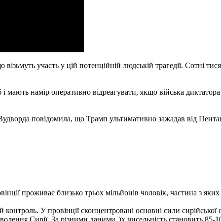
о візьмуть участь у цій потенційній людській трагедії. Сотні тис
 і мають намір оперативно відреагувати, якщо війська диктатор
Вудворда повідомила, що Трамп ультимативно зажадав від Пентаго
інції проживає близько трьох мільйонів чоловік, частина з яких -
й контроль. У провінції сконцентровані основні сили сирійської 
олення Сирії. За різними даними, їх чисельність становить 85-10