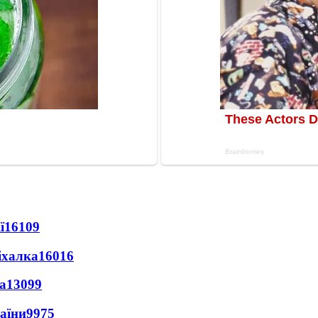
ї
16109
іхалка
16016
а
13099
раїни
9975