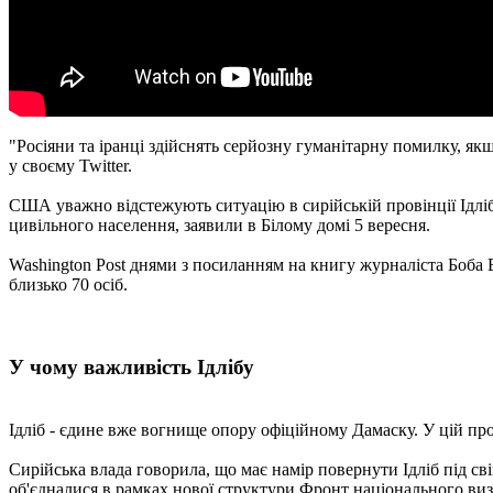
"Росіяни та іранці здійснять серйозну гуманітарну помилку, якщ
у своєму Twitter.
США уважно відстежують ситуацію в сирійській провінції Ідліб
цивільного населення, заявили в Білому домі 5 вересня.
Washington Post днями з посиланням на книгу журналіста Боба 
близько 70 осіб.
У чому важливість Ідлібу
Ідліб - єдине вже вогнище опору офіційному Дамаску. У цій пров
Сирійська влада говорила, що має намір повернути Ідліб під сві
об'єдналися в рамках нової структури Фронт національного визв