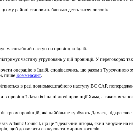
у цьому районі становить близько десть тисяч чоловік.
нує масштабний наступ на провінцію Ідліб.
підтримує частину угруповань у цій провінції. У переговорах так
почати операцію в Ідлібі, сподіваючись, що разом з Туреччиною 
бі, пише
Коммерсант
.
б зіткнеться в разі повномасштабного наступу ВС САР, попередж
и в провінції Латакія і на півночі провінції Хама, а також вст
нів трьох провінцій, які найбільше турбують Дамаск, підкреслює
зав Atlantic Council, що це "ідеальний шторм, який вибухне на 
дорів, щоб дозволити евакуювати мирних жителів.