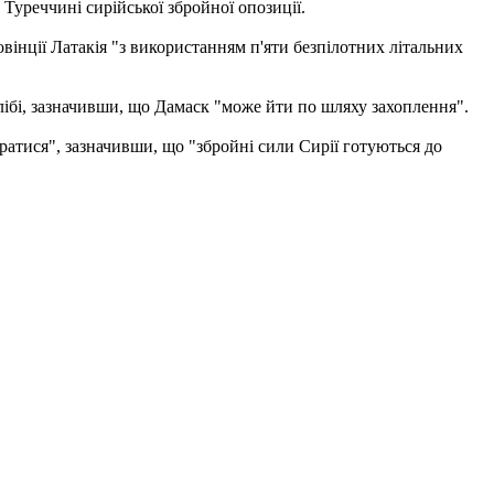
Туреччині сирійської збройної опозиції.
овінції Латакія "з використанням п'яти безпілотних літальних
ібі, зазначивши, що Дамаск "може йти по шляху захоплення".
ратися", зазначивши, що "збройні сили Сирії готуються до