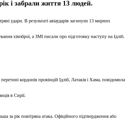
рік і забрали життя 13 людей.
ряні удари. В результаті авіаударів загинули 13 мирних
ання хімзброї, а ЗМІ писали про підготовку наступу на Ідліб.
еретині кордонів провінцій Ідліб, Латакія і Хама, повідомила
иція в Сирії.
льша за рік повітряна атака. Офіційного підтвердження або