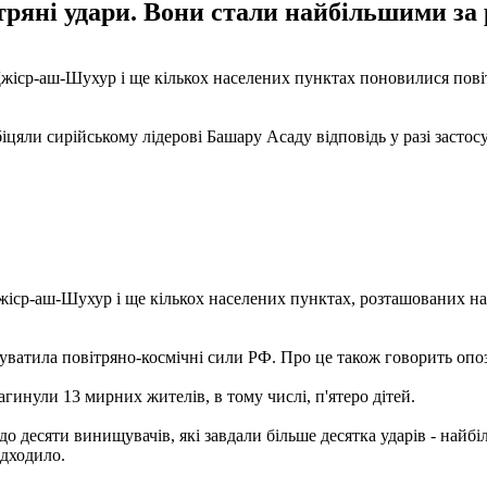
тряні удари. Вони стали найбільшими за 
 Джіср-аш-Шухур і ще кількох населених пунктах поновилися повіт
яли сирійському лідерові Башару Асаду відповідь у разі застосув
іср-аш-Шухур і ще кількох населених пунктах, розташованих на п
уватила повітряно-космічні сили РФ. Про це також говорить опоз
гинули 13 мирних жителів, в тому числі, п'ятеро дітей.
до десяти винищувачів, які завдали більше десятка ударів - найбі
адходило.