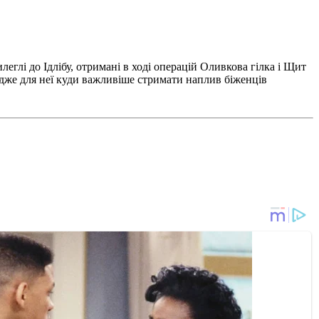
еглі до Ідлібу, отримані в ході операцій Оливкова гілка і Щит
Адже для неї куди важливіше стримати наплив біженців