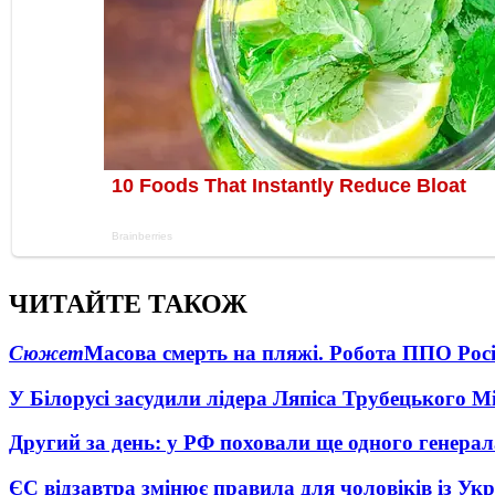
ЧИТАЙТЕ ТАКОЖ
Сюжет
Масова смерть на пляжі. Робота ППО Росі
У Білорусі засудили лідера Ляпіса Трубецького М
Другий за день: у РФ поховали ще одного генерал
ЄС відзавтра змінює правила для чоловіків із Ук