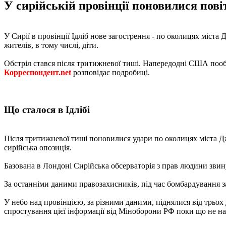
У сирійській провінції поновилися пові
У Сирії в провінції Ідліб нове загострення - по околицях міста
жителів, в тому числі, діти.
Обстріл стався після тритижневої тиші. Напередодні США пообіц
Корреспондент.net
розповідає подробиці.
Що сталося в Ідлібі
Після тритижневої тиші поновилися удари по околицях міста Дж
сирійська опозиція.
Базована в Лондоні Сирійська обсерваторія з прав людини звин
За останніми даними правозахисників, під час бомбардування за
У небо над провінцією, за різними даними, піднялися від трьох 
спростування цієї інформації від Міноборони РФ поки що не н