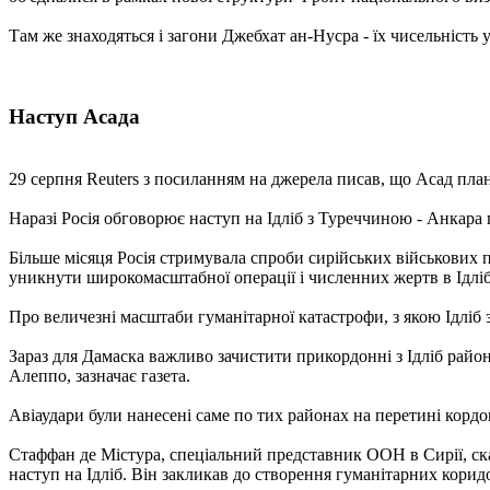
Там же знаходяться і загони Джебхат ан-Нусра - їх чисельність 
Наступ Асада
29 серпня Reuters з посиланням на джерела писав, що Асад пла
Наразі Росія обговорює наступ на Ідліб з Туреччиною - Анкара 
Більше місяця Росія стримувала спроби сирійських військових 
уникнути широкомасштабної операції і численних жертв в Ідлі
Про величезні масштаби гуманітарної катастрофи, з якою Ідлі
Зараз для Дамаска важливо зачистити прикордонні з Ідліб район
Алеппо, зазначає газета.
Авіаудари були нанесені саме по тих районах на перетині кордо
Стаффан де Містура, спеціальний представник ООН в Сирії, ска
наступ на Ідліб. Він закликав до створення гуманітарних кори