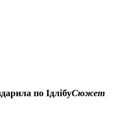
дарила по Ідлібу
Сюжет