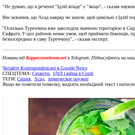
"Не думаю, що в реченні "Ідліб впаде" є "якщо", - сказав науко
Він зазначив, що Асад навряд чи захоче, щоб цивільні з Ідліб
"Оскільки Туреччина вже заволоділа значною територією в Сирії,
Євфрату. У цих районів немає умов, щоб приймати біженців, пр
безпосередньо в саму Туреччину", - сказав експерт.
Новини від
Корреспондент.net
в Telegram. Підписуйтесь на на
Читайте Korrespondent.net в Google News
СПЕЦТЕМА:
Сюжети
,
ІДІЛ і війна в Сирії
ТЕГИ:
Сирия
,
Асад
,
химическое оружие
Якщо ви помітили помилку, виділіть необхідний текст і натисніт