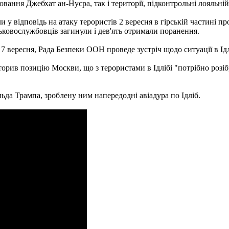
вання Джебхат ан-Нусра, так і території, підконтрольні лояльній 
 у відповідь на атаку терористів 2 вересня в гірській частині пр
ськовослужбовців загинули і дев'ять отримали поранення.
 вересня, Рада Безпеки ООН проведе зустріч щодо ситуації в Ідл
орив позицію Москви, що з терористами в Ідлібі "потрібно розіб
ьда Трампа, зроблену ним напередодні авіадура по Ідліб.