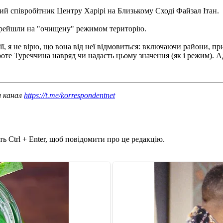
вий співробітник Центру Харірі на Близькому Сході Файзал Ітан.
 перейшли на "очищену" режимом територію.
 я не вірю, що вона від неї відмовиться: включаючи райони, прил
оте Туреччина навряд чи надасть цьому значення (як і режим). 
ш канал
https://t.me/korrespondentnet
ь Ctrl + Enter, щоб повідомити про це редакцію.