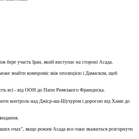
ож бере участь Іран, який виступає на стороні Асада.
зможе знайти компроміс між опозицією і Дамаском, щоб
ають всі - від ООН до Папи Римського Франциска.
ановити контроль над Джіср-аш-Шухуром і дорогою від Хами до
 видання.
наших очах", якщо режим Асада все-таки зважиться розгорнути