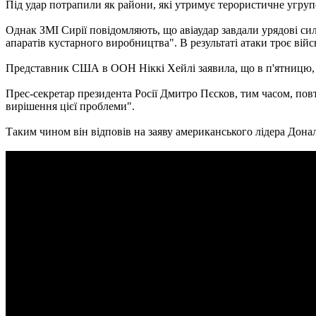
Під удар потрапили як райони, які утримує терористичне угрупо
Однак ЗМІ Сирії повідомляють, що авіаудар завдали урядові сили
апаратів кустарного виробництва". В результаті атаки троє вій
Представник США в ООН Ніккі Хейлі заявила, що в п'ятницю, 7
Прес-секретар президента Росії Дмитро Пєсков, тим часом, повт
вирішення цієї проблеми".
Таким чином він відповів на заяву американського лідера Донал