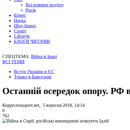
Всі новини розділу
Росія
Бізнес
Наука
Шоу-бізнес
Спорт
Lifestyle
БЛОГИ ЧИТАЧІВ
СПЕЦТЕМА:
Війна в Ірані
ВСІ ТЕМИ
Вступ України в ЄС
Теракт в Барселоні
Останній осередок опору. РФ в
Корреспондент.net, 5 вересня 2018, 14:14
0
762