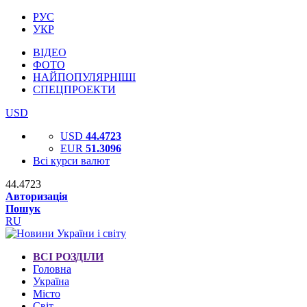
РУС
УКР
ВІДЕО
ФОТО
НАЙПОПУЛЯРНІШІ
СПЕЦПРОЕКТИ
USD
USD
44.4723
EUR
51.3096
Всі курси валют
44.4723
Авторизація
Пошук
RU
ВСІ РОЗДІЛИ
Головна
Україна
Місто
Світ