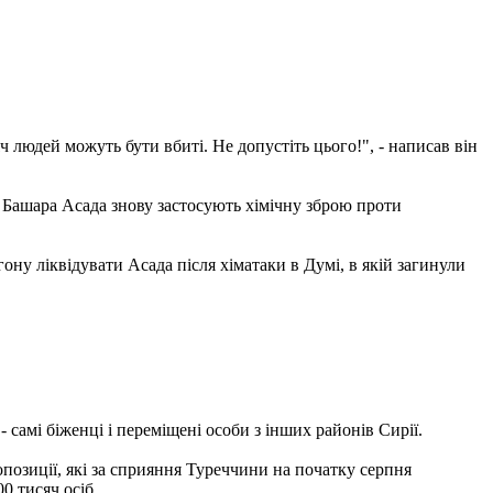
яч людей можуть бути вбиті. Не допустіть цього!", - написав він
а Башара Асада знову застосують хімічну зброю проти
ну ліквідувати Асада після хіматаки в Думі, в якій загинули
 самі біженці і переміщені особи з інших районів Сирії.
опозиції, які за сприяння Туреччини на початку серпня
0 тисяч осіб.