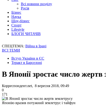
Всі новини розділу
Росія
Бізнес
Наука
Шоу-бізнес
Спорт
Lifestyle
БЛОГИ ЧИТАЧІВ
СПЕЦТЕМА:
Війна в Ірані
ВСІ ТЕМИ
Вступ України в ЄС
Теракт в Барселоні
В Японії зростає число жертв
Корреспондент.net, 8 вересня 2018, 09:49
0
171
Японію вразив потужний землетрус і тайфун