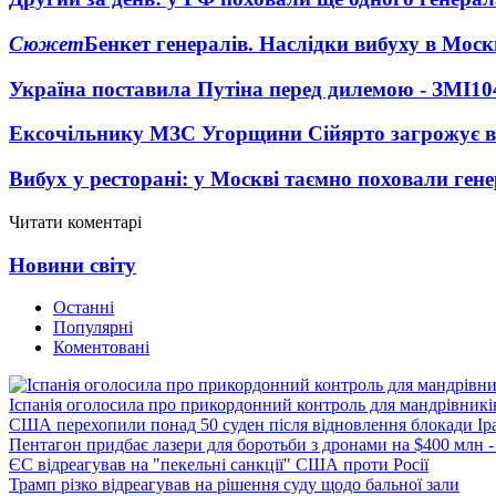
Сюжет
Бенкет генералів. Наслідки вибуху в Моск
Україна поставила Путіна перед дилемою - ЗМІ
10
Ексочільнику МЗС Угорщини Сійярто загрожує в
Вибух у ресторані: у Москві таємно поховали ген
Читати коментарі
Новини світу
Останні
Популярні
Коментовані
Іспанія оголосила про прикордонний контроль для мандрівників 
США перехопили понад 50 суден після відновлення блокади Ір
Пентагон придбає лазери для боротьби з дронами на $400 млн -
ЄС відреагував на "пекельні санкції" США проти Росії
Трамп різко відреагував на рішення суду щодо бальної зали