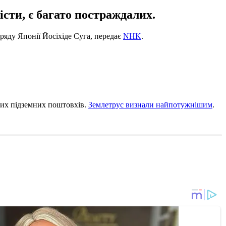
сти, є багато постраждалих.
ряду Японії Йосіхіде Суга, передає
NHK
.
них підземних поштовхів.
Землетрус визнали найпотужнішим
.