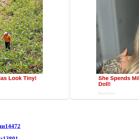
ни
14472
а
13801