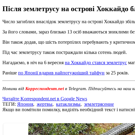
Після землетрусу на острові Хоккайдо б
Число загиблих внаслідок землетрусу на острові Хоккайдо збіл
За його словами, зараз близько 13 осіб вважаються зниклими бе
Він також додав, що шість потерпілих перебувають у критичном
Під час землетрусу також постраждали кілька сотень людей.
Нагадаємо, в ніч на 6 вересня
на Хоккайдо стався землетрус
маг
Раніше
по Японії вдарив найпотужніший тайфун
за 25 років.
Новини від
Корреспондент.net
в Telegram. Підписуйтесь на наш 
Читайте Korrespondent.net в Google News
ТЕГИ:
Япония
,
жертвы
,
катаклизмы
,
землетрясение
Якщо ви помітили помилку, виділіть необхідний текст і натисніт