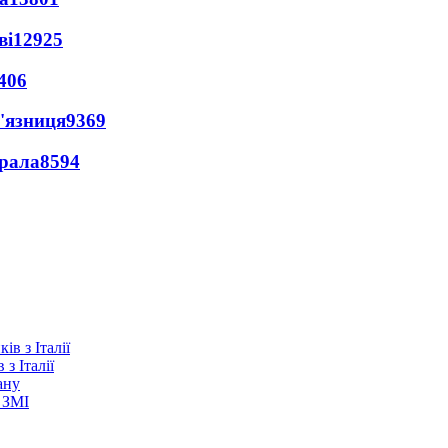
ві
12925
406
'язниця
9369
ерала
8594
з Італії
ану
 ЗМІ