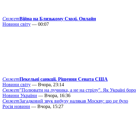
Сюжет
Війна на Близькому Сході. Онлайн
Новини світу
— 00:07
Сюжет
Пекельні санкції. Рішення Сената США
Новини світу
— Вчора, 23:14
Сюжет
"Полювати на лучника, а не на стрілу". Як Україні бор
Новини України
— Вчора, 16:36
Сюжет
Загадковий звук вибуху налякав Москву: що це було
Росія новини
— Вчора, 15:27