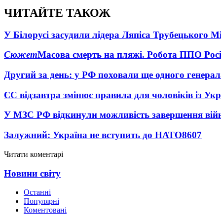
ЧИТАЙТЕ ТАКОЖ
У Білорусі засудили лідера Ляпіса Трубецького М
Сюжет
Масова смерть на пляжі. Робота ППО Росі
Другий за день: у РФ поховали ще одного генерал
ЄС відзавтра змінює правила для чоловіків із Ук
У МЗС РФ відкинули можливість завершення вій
Залужний: Україна не вступить до НАТО
8607
Читати коментарі
Новини світу
Останні
Популярні
Коментовані