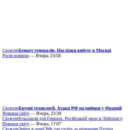
Сюжет
Бенкет генералів. Наслідки вибуху в Москві
Росія новини
— Вчора, 23:58
Сюжет
Брудні технології. Атаки РФ на вибори у Франції
Новини світу
— Вчора, 23:39
Сюжет
Ескалація для Європи. Російський дрон в Лейпцигу
Новини світу
— Вчора, 17:07
Сюжет
Зміни в армії РФ: що стоїть за рішенням Путіна