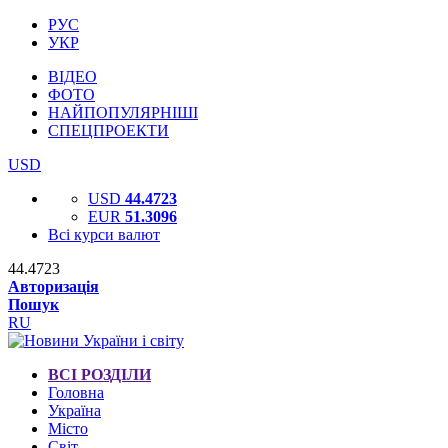
РУС
УКР
ВІДЕО
ФОТО
НАЙПОПУЛЯРНІШІ
СПЕЦПРОЕКТИ
USD
USD
44.4723
EUR
51.3096
Всі курси валют
44.4723
Авторизація
Пошук
RU
ВСІ РОЗДІЛИ
Головна
Україна
Місто
Світ