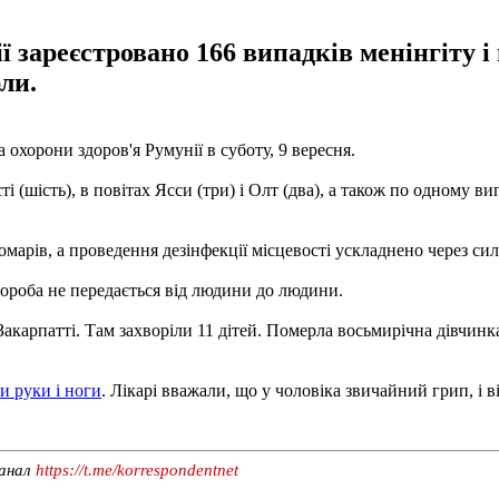
ії зареєстровано 166 випадків менінгіту 
ли.
 охорони здоров'я Румунії в суботу, 9 вересня.
 (шість), в повітах Ясси (три) і Олт (два), а також по одному в
омарів, а проведення дезінфекції місцевості ускладнено через сил
ороба не передається від людини до людини.
Закарпатті. Там захворіли 11 дітей. Померла восьмирічна дівчи
и руки і ноги
. Лікарі вважали, що у чоловіка звичайний грип, і 
канал
https://t.me/korrespondentnet