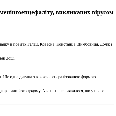
і менінгоенцефаліту, викликаних вірусом
ипадку в повітах Галац, Ковасна, Констанца, Димбовиця, Долж і
ьні дощі.
нка. Ще одна дитина з важкою генералізованою формою
відправили його додому. Але пізніше виявилося, що у нього