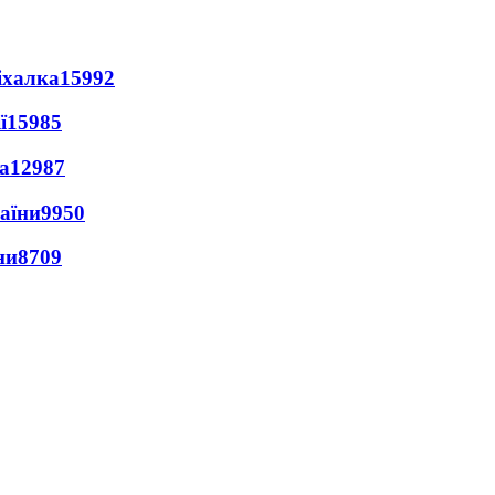
іхалка
15992
ї
15985
а
12987
раїни
9950
ни
8709