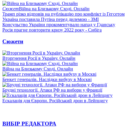
Сюжет
Війна на Близькому Сході. Онлайн
Трамп різко відповів на публікацію про конфлікт із Гегсетом
Україна поставила Путіна перед дилемою - ЗМІ
Консульство України прокоментувало напад у Гданську
Росія прагне повторити кризу 2022 року - Сибіга
Сюжети
Вторгнення Росії в Україну. Онлайн
Війна на Близькому Сході. Онлайн
Бенкет генералів. Наслідки вибуху в Москві
Брудні технології. Атаки РФ на вибори у Франції
Ескалація для Європи. Російський дрон в Лейпцигу
ВИБІР РЕДАКТОРА