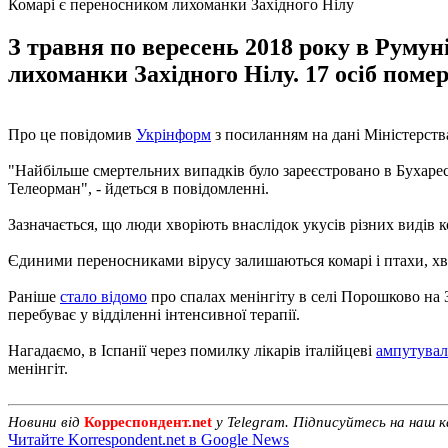
Комарі є переносником лихоманки Західного Нілу
З травня по вересень 2018 року в Румун
лихоманки Західного Нілу. 17 осіб помер
Про це повідомив
Укрінформ
з посиланням на дані Міністерства
"Найбільше смертельних випадків було зареєстровано в Бухаресті
Телеорман", - йдеться в повідомленні.
Зазначається, що люди хворіють внаслідок укусів різних видів к
Єдиними переносниками вірусу залишаються комарі і птахи, хв
Раніше
стало відомо
про спалах менінгіту в селі Порошково на 
перебуває у відділенні інтенсивної терапії.
Нагадаємо, в Іспанії через помилку лікарів італійцеві
ампутувал
менінгіт.
Новини від
Корреспондент.net
у Telegram. Підписуйтесь на наш 
Читайте Korrespondent.net в Google News