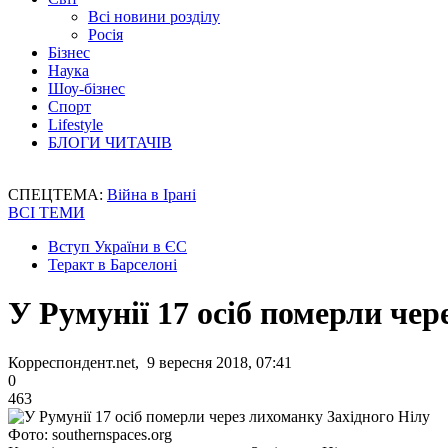
Всі новини розділу
Росія
Бізнес
Наука
Шоу-бізнес
Спорт
Lifestyle
БЛОГИ ЧИТАЧІВ
СПЕЦТЕМА:
Війна в Ірані
ВСІ ТЕМИ
Вступ України в ЄС
Теракт в Барселоні
У Румунії 17 осіб померли чер
Корреспондент.net, 9 вересня 2018, 07:41
0
463
Фото: southernspaces.org