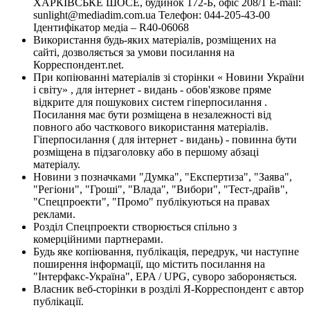
ХАРКІВСЬКЕ ШОСЕ, будинок 172-Б, офіс 208/1 E-mail:
sunlight@mediadim.com.ua
Телефон: 044-205-43-00
Ідентифікатор медіа – R40-06068
Використання будь-яких матеріалів, розміщених на
сайті, дозволяється за умови посилання на
Корреспондент.net.
При копіюванні матеріалів зі сторінки « Новини України
і світу» , для інтернет - видань - обов'язкове пряме
відкрите для пошукових систем гіперпосилання .
Посилання має бути розміщена в незалежності від
повного або часткового використання матеріалів.
Гіперпосилання ( для інтернет - видань) - повинна бути
розміщена в підзаголовку або в першому абзаці
матеріалу.
Новини з позначками "Думка", "Експертиза", "Заява",
"Регіони", "Гроші", "Влада", "Вибори", "Тест-драйв",
"Спецпроекти", "Промо" публікуються на правах
реклами.
Розділ Спецпроекти створюється спільно з
комерційними партнерами.
Будь яке копіювання, публікація, передрук, чи наступне
поширення інформації, що містить посилання на
"Інтерфакс-Україна", EPA / UPG, суворо забороняється.
Власник веб-сторінки в розділі Я-Корреспондент є автор
публікації.