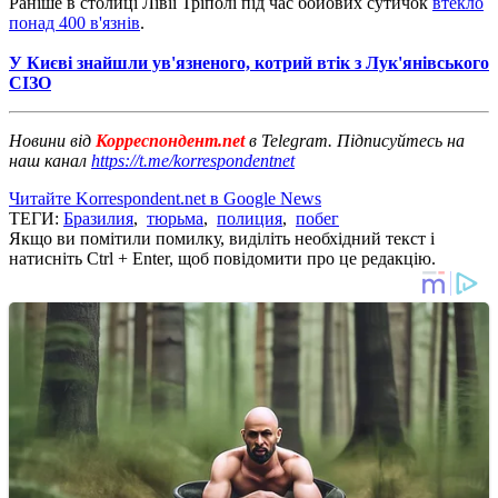
Раніше в столиці Лівії Тріполі під час бойових сутичок
втекло
понад 400 в'язнів
.
У Києві знайшли ув'язненого, котрий втік з Лук'янівського
СІЗО
Новини від
Корреспондент.net
в Telegram. Підписуйтесь на
наш канал
https://t.me/korrespondentnet
Читайте Korrespondent.net в Google News
ТЕГИ:
Бразилия
,
тюрьма
,
полиция
,
побег
Якщо ви помітили помилку, виділіть необхідний текст і
натисніть Ctrl + Enter, щоб повідомити про це редакцію.