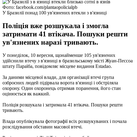
Фото: facebook.com/plantaopolicialpb
У Бразилії понад 100 ув'язнених втекли з в'язниці
Поліція вже розшукала і змогла
затримати 41 втікача. Пошуки решти
ув'язнених наразі тривають.
У понеділок, 10 вересня, щонайменше 105 ув'язнених
здійснили втечу з в'язниці в бразильському місті Жуан-Пессоа
штату Параїба, повідомляє місцеве видання Еstadao.
За даними місцевої влади, для організації втечі група
озброєних людей підірвала ворота в'язниці і обстріляла
охорону. Один охоронець отримав поранення, його стан
оцінюється як важкий.
Поліція розшукала і затримала 41 втікача. Пошуки решти
тривають.
Влада опублікувала фотографії всіх розшукуваних і почала
розслідування обставин масової втечі.