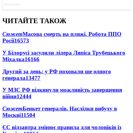
ЧИТАЙТЕ ТАКОЖ
Сюжет
Масова смерть на пляжі. Робота ППО
Росії
16573
У Білорусі засудили лідера Ляпіса Трубецького
Міхалка
16166
Другий за день: у РФ поховали ще одного
генерала
13477
У МЗС РФ відкинули можливість завершення
війни
12444
Сюжет
Бенкет генералів. Наслідки вибуху в
Москві
11504
ЄС відзавтра змінює правила для чоловіків із