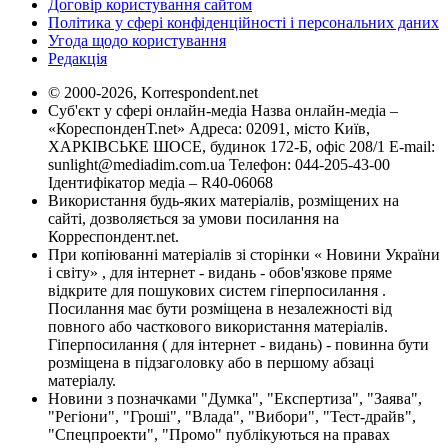
Договір користування сайтом
Політика у сфері конфіденційності і персональних даних
Угода щодо користування
Редакція
© 2000-2026, Korrespondent.net
Суб'єкт у сфері онлайн-медіа Назва онлайн-медіа –
«КореспонденТ.net» Адреса: 02091, місто Київ,
ХАРКІВСЬКЕ ШОСЕ, будинок 172-Б, офіс 208/1 E-mail:
sunlight@mediadim.com.ua
Телефон: 044-205-43-00
Ідентифікатор медіа – R40-06068
Використання будь-яких матеріалів, розміщених на
сайті, дозволяється за умови посилання на
Корреспондент.net.
При копіюванні матеріалів зі сторінки « Новини України
і світу» , для інтернет - видань - обов'язкове пряме
відкрите для пошукових систем гіперпосилання .
Посилання має бути розміщена в незалежності від
повного або часткового використання матеріалів.
Гіперпосилання ( для інтернет - видань) - повинна бути
розміщена в підзаголовку або в першому абзаці
матеріалу.
Новини з позначками "Думка", "Експертиза", "Заява",
"Регіони", "Гроші", "Влада", "Вибори", "Тест-драйв",
"Спецпроекти", "Промо" публікуються на правах