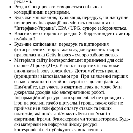
реклами.
Розділ Спецпроекти створюється спільно з
комерційними партнерами.
Будь яке копіювання, публікація, передрук, чи наступне
поширення інформації, що містить посилання на
"Інтерфакс-Україна", EPA / UPG, суворо забороняється.
Власник веб-сторінки в розділі Я-Корреспондент є автор
публікації.
Будь-яке копіювання, передрук та відтворення
фотографічних творів та/або аудіовізуальних творів
правовласника Getty Images - суворо забороняється.
Матеріали сайту korrespondent.net призначені для осіб
старше 21 року (21+). Участь в азартних іграх може
викликати ігрову залежність. Дотримуйтесь правил
(принципів) відповідальної гри. При виявленні перших
ознак залежності негайно зверніться до спеціаліста.
Пам'ятайте, що участь в азартних іграх не може бути
джерелом доходів або альтернативою роботі.
Інформаційний ресурс korrespondent.net не проводить
ігри на реальні та/або віртуальні гроші, також сайт не
приймає ні в якій формі оплату ставок та інших
платежів, які пов’язані/можуть бути пов’язані з
азартними іграми, букмекерами чи тоталізаторами. Будь-
які матеріали на інформаційному ресурсі
korrespondent.net публікуються виключно в