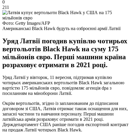
0
211
Фото: Getty Images/AFP
Американські Black Hawk будуть на озброєнні армії Латвії
Уряд Латвії погодив купівлю чотирьох
вертольотів Black Hawk на суму 175
мільйонів євро. Перші машини країна
розраховує отримати в 2021 році.
Уряд Латвії у вівторок, 11 вересня, підтримав купівлю
чотирьох американських вертольотів Black Hawk загальною
вартістю 175 мільйонів євро, повідомляє агенція dpa з
посиланням на міноборони Латвії.
Окрім вертольотів, згідно із запланованим до підписання
договором зі США, Латвія отримає також оснащення для них,
запасні частини та навчання персоналу. Перші машини
латвійська армія розраховує отримати в 2021 році.
Держдепартамент США раніше погодив експортний контракт
на продаж Латвії чотирьох Black Hawk.