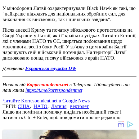
У міноборони Латвії охарактеризували Black Hawk як такі, що
"найкраще підходять для національних збройних сил, для
виконання як військових, так і цивільних завдань".
Після анексії Криму та початку військового протистояння на
Сході України у Латвії, як і її країнах-сусідках Литві та Естонії,
які є членами НАТО та ЄС, ширяться побоювання щодо
можливої агресії з боку Росії. У зв'язку з цим країни Балтії
нарощують свій військовий потенціал. На території Латвії
дислоковано понад тисячу військових з країн НАТО.
Джерело:
Українська служба DW
Новини від
Корреспондент.net
в Telegram. Підписуйтесь на
наш канал
https://t.me/korrespondentnet
Читайте Korrespondent.net в Google News
ТЕГИ:
США
,
НАТО
,
Латвия
,
вертолет
Якщо ви помітили помилку, виділіть необхідний текст і
натисніть Ctrl + Enter, щоб повідомити про це редакцію.