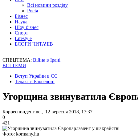
Всі новини розділу
Росія
Бізнес
Наука
Шоу-бізнес
Спорт
Lifestyle
БЛОГИ ЧИТАЧІВ
СПЕЦТЕМА:
Війна в Ірані
ВСІ ТЕМИ
Вступ України в ЄС
Теракт в Барселоні
Угорщина звинуватила Європ
Корреспондент.net, 12 вересня 2018, 17:37
0
421
Фото: kormany.hu