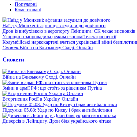
Популярні
Коментовані
Наїзд у Мюнхені: афганця засудили до довічного
Дрон із вибухівкою в аеропорту Лейпцига: ЄК чекає висновків
Угорщина запровадила режим економії електроенергії
Колумбійські наркокартелі вчаться українській війні безпілотни
Сюжет
Війна на Близькому Сході. Онлайн
Сюжети
Війна на Близькому Сході. Онлайн
Зміни в армії РФ: що стоїть за рішенням Путіна
Вторгнення Росії в Україну. Онлайн
Підсумки 05.08: Удар по Києву і брак антибалістики
Диверсія в Лейпцигу. Дрон біля українського літака