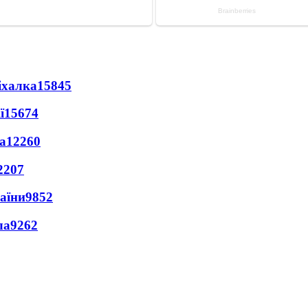
іхалка
15845
ї
15674
а
12260
2207
раїни
9852
ла
9262