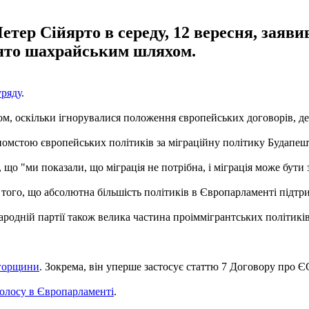
тер Сійярто в середу, 12 вересня, заяви
ято шахрайським шляхом.
уряду
.
, оскільки ігнорувалися положення європейських договорів, дея
омстою європейських політиків за міграційну політику Будапеш
 що "ми показали, що міграція не потрібна, і міграція може бути
того, що абсолютна більшість політиків в Європарламенті підтр
родній партії також велика частина проіммігрантських політиків"
Угорщини
. Зокрема, він уперше застосує статтю 7 Договору про ЄС
олосу в Європарламенті
.