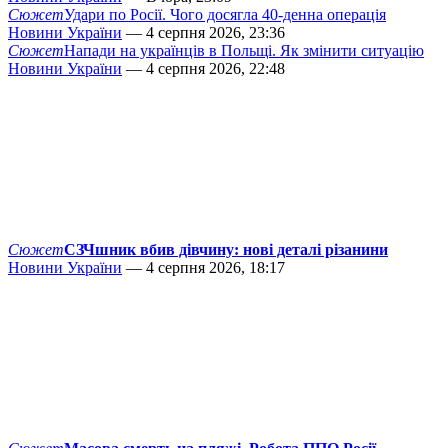
Сюжет
Удари по Росії. Чого досягла 40-денна операція
Новини України
— 4 серпня 2026, 23:36
Сюжет
Напади на українців в Польщі. Як змінити ситуацію
Новини України
— 4 серпня 2026, 22:48
Сюжет
СЗЧшник вбив дівчину: нові деталі різанини
Новини України
— 4 серпня 2026, 18:17