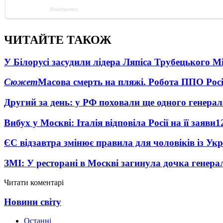
ЧИТАЙТЕ ТАКОЖ
У Білорусі засудили лідера Ляпіса Трубецького М
Сюжет
Масова смерть на пляжі. Робота ППО Росі
Другий за день: у РФ поховали ще одного генерал
Вибух у Москві: Італія відповіла Росії на її заяви
1
ЄС відзавтра змінює правила для чоловіків із Ук
ЗМІ: У ресторані в Москві загинула дочка генера
Читати коментарі
Новини світу
Останні