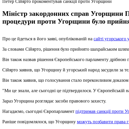
Петер Сійярто прокоментував санкції проти Угорщини
Міністр закордонних справ Угорщини Пе
процедури проти Угорщини було прийн
Про це йдеться в його заяві, опублікованій на
сайті угорського 
За словами Сійярто, рішення було прийнято шахрайським шляхом
Він також назвав рішення Європейського парламенту дрібною п
Сійярто заявив, що Угорщину й угорський народ засудили за те,
Він також заявив, що голосування стало переконливим доказом 
"Ми це знали, але сьогодні це підтвердилося. У Європейській на
Зараз Угорщина розглядає засоби правового захисту.
Нагадаємо, сьогодні Європарламент
підтримав санкції проти 
Раніше повідомлялося, що Угорщину
можуть позбавити права г