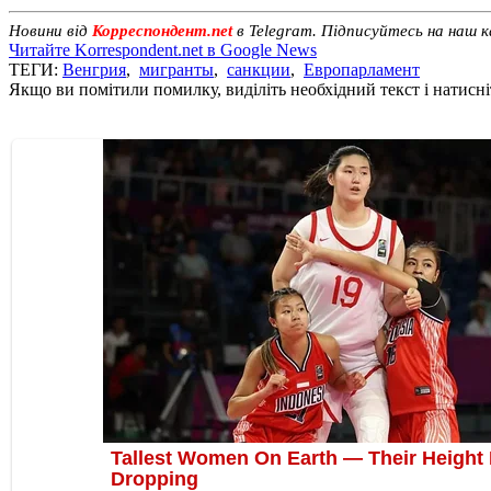
Новини від
Корреспондент.net
в Telegram. Підписуйтесь на наш 
Читайте Korrespondent.net в Google News
ТЕГИ:
Венгрия
,
мигранты
,
санкции
,
Европарламент
Якщо ви помітили помилку, виділіть необхідний текст і натисніт