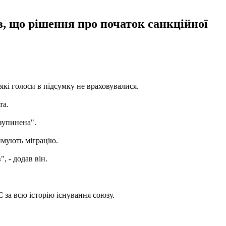
в, що рішення про початок санкційної
кі голоси в підсумку не враховувалися.
та.
 зупинена".
имують міграцію.
, - додав він.
 за всю історію існування союзу.