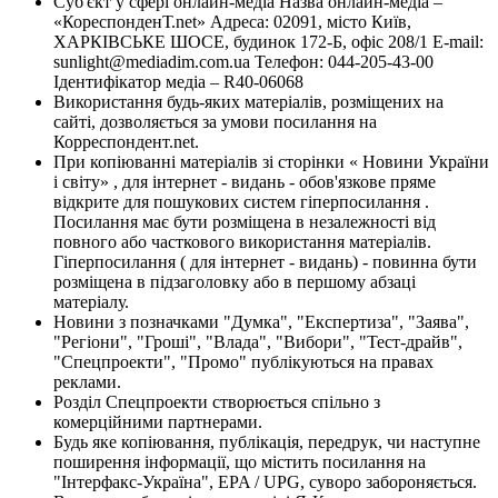
Суб'єкт у сфері онлайн-медіа Назва онлайн-медіа –
«КореспонденТ.net» Адреса: 02091, місто Київ,
ХАРКІВСЬКЕ ШОСЕ, будинок 172-Б, офіс 208/1 E-mail:
sunlight@mediadim.com.ua
Телефон: 044-205-43-00
Ідентифікатор медіа – R40-06068
Використання будь-яких матеріалів, розміщених на
сайті, дозволяється за умови посилання на
Корреспондент.net.
При копіюванні матеріалів зі сторінки « Новини України
і світу» , для інтернет - видань - обов'язкове пряме
відкрите для пошукових систем гіперпосилання .
Посилання має бути розміщена в незалежності від
повного або часткового використання матеріалів.
Гіперпосилання ( для інтернет - видань) - повинна бути
розміщена в підзаголовку або в першому абзаці
матеріалу.
Новини з позначками "Думка", "Експертиза", "Заява",
"Регіони", "Гроші", "Влада", "Вибори", "Тест-драйв",
"Спецпроекти", "Промо" публікуються на правах
реклами.
Розділ Спецпроекти створюється спільно з
комерційними партнерами.
Будь яке копіювання, публікація, передрук, чи наступне
поширення інформації, що містить посилання на
"Інтерфакс-Україна", EPA / UPG, суворо забороняється.