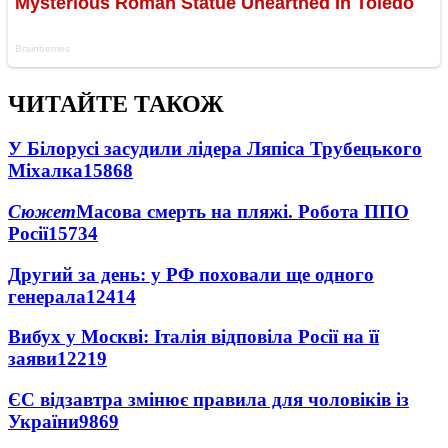
ЧИТАЙТЕ ТАКОЖ
У Білорусі засудили лідера Ляпіса Трубецького
Міхалка
15868
Сюжет
Масова смерть на пляжі. Робота ППО
Росії
15734
Другий за день: у РФ поховали ще одного
генерала
12414
Вибух у Москві: Італія відповіла Росії на її
заяви
12219
ЄС відзавтра змінює правила для чоловіків із
України
9869