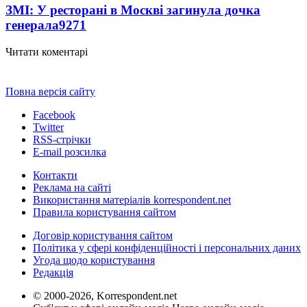
ЗМІ: У ресторані в Москві загинула дочка
генерала
9271
Читати коментарі
Повна версія сайту
Facebook
Twitter
RSS-стрічки
E-mail розсилка
Контакти
Реклама на сайті
Використання матеріалів korrespondent.net
Правила користування сайтом
Договір користування сайтом
Політика у сфері конфіденційності і персональних даних
Угода щодо користування
Редакція
© 2000-2026, Korrespondent.net