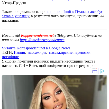
Уттар-Прадеш.
Також повідомлялося, що
на півночі Індії в Гімалаях автобус
з'їхав в ущелину
, в результаті чого загинули, щонайменше, 44
пасажири.
Новини від
Корреспондент.net
в Telegram. Підписуйтесь на
наш канал
https://t.me/korrespondentnet
Читайте Korrespondent.net в Google News
ТЕГИ:
Индия
,
пассажиры
,
пассажирские перевозки
,
погибшие
Якщо ви помітили помилку, виділіть необхідний текст і
натисніть Ctrl + Enter, щоб повідомити про це редакцію.