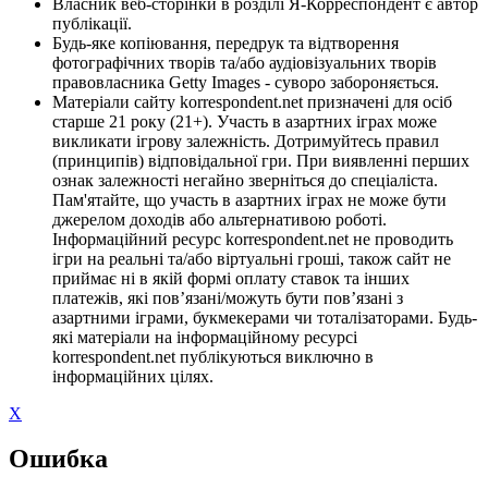
Власник веб-сторінки в розділі Я-Корреспондент є автор
публікації.
Будь-яке копіювання, передрук та відтворення
фотографічних творів та/або аудіовізуальних творів
правовласника Getty Images - суворо забороняється.
Матеріали сайту korrespondent.net призначені для осіб
старше 21 року (21+). Участь в азартних іграх може
викликати ігрову залежність. Дотримуйтесь правил
(принципів) відповідальної гри. При виявленні перших
ознак залежності негайно зверніться до спеціаліста.
Пам'ятайте, що участь в азартних іграх не може бути
джерелом доходів або альтернативою роботі.
Інформаційний ресурс korrespondent.net не проводить
ігри на реальні та/або віртуальні гроші, також сайт не
приймає ні в якій формі оплату ставок та інших
платежів, які пов’язані/можуть бути пов’язані з
азартними іграми, букмекерами чи тоталізаторами. Будь-
які матеріали на інформаційному ресурсі
korrespondent.net публікуються виключно в
інформаційних цілях.
X
Ошибка