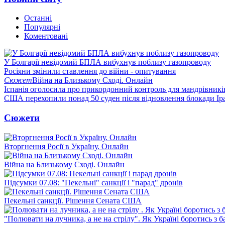
Останні
Популярні
Коментовані
У Болгарії невідомий БПЛА вибухнув поблизу газопроводу
Росіяни змінили ставлення до війни - опитування
Сюжет
Війна на Близькому Сході. Онлайн
Іспанія оголосила про прикордонний контроль для мандрівників 
США перехопили понад 50 суден після відновлення блокади Ір
Сюжети
Вторгнення Росії в Україну. Онлайн
Війна на Близькому Сході. Онлайн
Підсумки 07.08: "Пекельні" санкції і "парад" дронів
Пекельні санкції. Рішення Сената США
"Полювати на лучника, а не на стрілу". Як Україні боротись з 