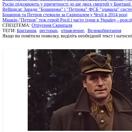
Росію підозрюють у причетності до ще двох смертей у Британії 
Bellingcat: Заради "Боширова" і "Петрова" ФСБ "зламала" систем
Боширов та Петров стежили за Скрипалем у Чехії в 2014 році
Мішкін-"Петров" теж герой Росії і часто їздив в Україну - розс
СПЕЦТЕМА:
Отруєння Скрипаля
ТЕГИ:
Британия
,
ресторан
,
отравление
,
Великобритания
Якщо ви помітили помилку, виділіть необхідний текст і натисніт