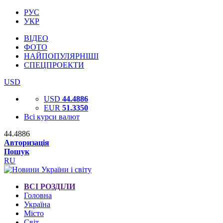
РУС
УКР
ВІДЕО
ФОТО
НАЙПОПУЛЯРНІШІ
СПЕЦПРОЕКТИ
USD
USD
44.4886
EUR
51.3350
Всі курси валют
44.4886
Авторизація
Пошук
RU
ВСІ РОЗДІЛИ
Головна
Україна
Місто
Світ