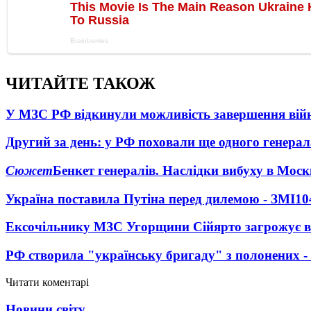
ЧИТАЙТЕ ТАКОЖ
У МЗС РФ відкинули можливість завершення вій
Другий за день: у РФ поховали ще одного генерал
Сюжет
Бенкет генералів. Наслідки вибуху в Моск
Україна поставила Путіна перед дилемою - ЗМІ
10
Ексочільнику МЗС Угорщини Сійярто загрожує в
РФ створила "українську бригаду" з полонених -
Читати коментарі
Новини світу