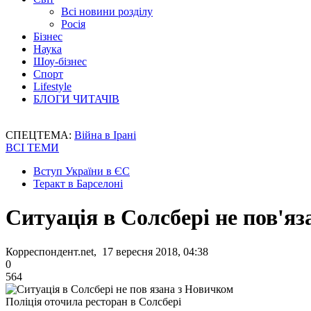
Всі новини розділу
Росія
Бізнес
Наука
Шоу-бізнес
Спорт
Lifestyle
БЛОГИ ЧИТАЧІВ
СПЕЦТЕМА:
Війна в Ірані
ВСІ ТЕМИ
Вступ України в ЄС
Теракт в Барселоні
Ситуація в Солсбері не пов'я
Корреспондент.net, 17 вересня 2018, 04:38
0
564
Поліція оточила ресторан в Солсбері