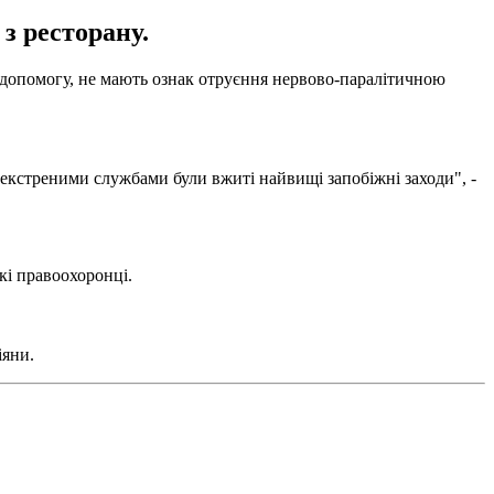
з ресторану.
ну допомогу, не мають ознак отруєння нервово-паралітичною
а екстреними службами були вжиті найвищі запобіжні заходи", -
кі правоохоронці.
іяни.