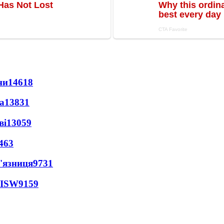
ни
14618
а
13831
ві
13059
463
'язниця
9731
 ISW
9159