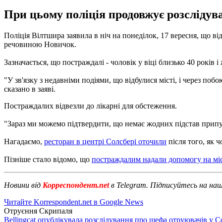
При цьому поліція продовжує розслідува
Поліція Вілтшира заявила в ніч на понеділок, 17 вересня, що в
речовиною Новичок.
Зазначається, що постраждалі - чоловік у віці близько 40 років і 
"У зв'язку з недавніми подіями, що відбулися місті, і через по
сказано в заяві.
Постраждалих відвезли до лікарні для обстеження.
"Зараз ми можемо підтвердити, що немає жодних підстав припу
Нагадаємо,
ресторан в центрі Солсбері оточили
після того, як ч
Пізніше стало відомо, що
постраждалим надали допомогу на мі
Новини від
Корреспондент.net
в Telegram. Підписуйтесь на на
Читайте Korrespondent.net в Google News
Отруєння Скрипаля
Bellingcat опублікувала розслідування про шефа отруювачів у С