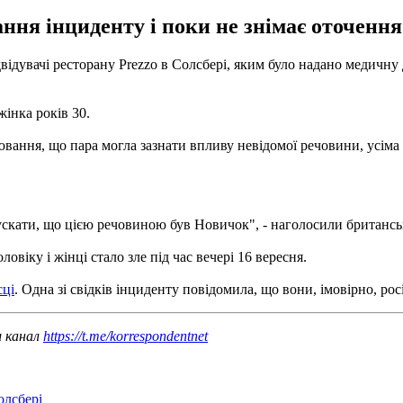
ння інциденту і поки не знімає оточення 
ідвідувачі ресторану Prezzo в Солсбері, яким було надано медич
жінка років 30.
боювання, що пара могла зазнати впливу невідомої речовини, усім
скати, що цією речовиною був Новичок", - наголосили британсь
оловіку і жінці стало зле під час вечері 16 вересня.
сці
. Одна зі свідків інциденту повідомила, що вони, імовірно, рос
ш канал
https://t.me/korrespondentnet
олсбері