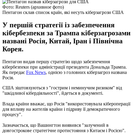
Фото: Reuters (архивное фото)
Пентагон склав список країн, які несуть кіберзагрози США
У першій стратегії із забезпечення
кібербезпеки за Трампа кіберзагрозами
названі Росія, Китай, Іран і Північна
Корея.
Пентагон видав першу стратегію щодо забезпечення
кібербезпеки при адміністрації президента Дональда Трампа.
Як передає
Fox News
, однією з головних кіберзагроз названа
Росія.
США зіштовхуються з "гострим і неминучим ризиком" від
"шкідливої ​​кібердіяльності", йдеться в документі.
Влада країни вважає, що Росія "використовувала кібероперації
для впливу на жителів країни і підриву її демократичного
процесу".
Зазначається, що Вашингтон виявився "залучений в
довгострокове стратегічне протистояння з Китаєм і Росією".