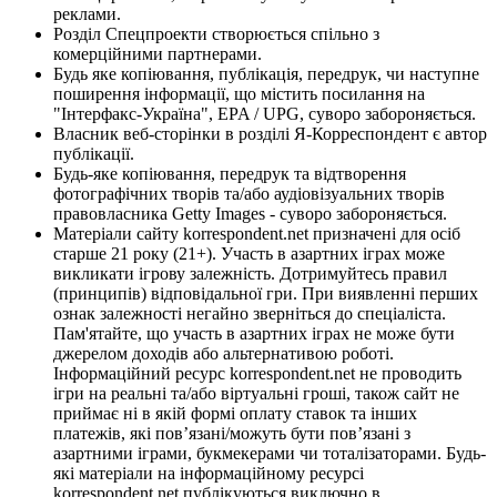
реклами.
Розділ Спецпроекти створюється спільно з
комерційними партнерами.
Будь яке копіювання, публікація, передрук, чи наступне
поширення інформації, що містить посилання на
"Інтерфакс-Україна", EPA / UPG, суворо забороняється.
Власник веб-сторінки в розділі Я-Корреспондент є автор
публікації.
Будь-яке копіювання, передрук та відтворення
фотографічних творів та/або аудіовізуальних творів
правовласника Getty Images - суворо забороняється.
Матеріали сайту korrespondent.net призначені для осіб
старше 21 року (21+). Участь в азартних іграх може
викликати ігрову залежність. Дотримуйтесь правил
(принципів) відповідальної гри. При виявленні перших
ознак залежності негайно зверніться до спеціаліста.
Пам'ятайте, що участь в азартних іграх не може бути
джерелом доходів або альтернативою роботі.
Інформаційний ресурс korrespondent.net не проводить
ігри на реальні та/або віртуальні гроші, також сайт не
приймає ні в якій формі оплату ставок та інших
платежів, які пов’язані/можуть бути пов’язані з
азартними іграми, букмекерами чи тоталізаторами. Будь-
які матеріали на інформаційному ресурсі
korrespondent.net публікуються виключно в