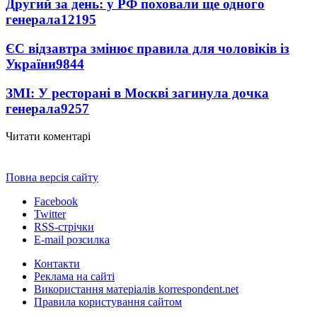
Другий за день: у РФ поховали ще одного
генерала
12195
ЄС відзавтра змінює правила для чоловіків із
України
9844
ЗМІ: У ресторані в Москві загинула дочка
генерала
9257
Читати коментарі
Повна версія сайту
Facebook
Twitter
RSS-стрічки
E-mail розсилка
Контакти
Реклама на сайті
Використання матеріалів korrespondent.net
Правила користування сайтом