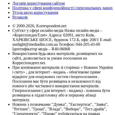
Договір користування сайтом
Політика у сфері конфіденційності і персональних даних
Угода щодо користування
Редакція
© 2000-2026, Korrespondent.net
Суб'єкт у сфері онлайн-медіа Назва онлайн-медіа –
«КореспонденТ.net» Адреса: 02091, місто Київ,
ХАРКІВСЬКЕ ШОСЕ, будинок 172-Б, офіс 208/1 E-mail:
sunlight@mediadim.com.ua
Телефон: 044-205-43-00
Ідентифікатор медіа – R40-06068
Використання будь-яких матеріалів, розміщених на
сайті, дозволяється за умови посилання на
Корреспондент.net.
При копіюванні матеріалів зі сторінки « Новини України
і світу» , для інтернет - видань - обов'язкове пряме
відкрите для пошукових систем гіперпосилання .
Посилання має бути розміщена в незалежності від
повного або часткового використання матеріалів.
Гіперпосилання ( для інтернет - видань) - повинна бути
розміщена в підзаголовку або в першому абзаці
матеріалу.
Новини з позначками "Думка", "Експертиза", "Заява",
"Регіони", "Гроші", "Влада", "Вибори", "Тест-драйв",
"Спецпроекти", "Промо" публікуються на правах