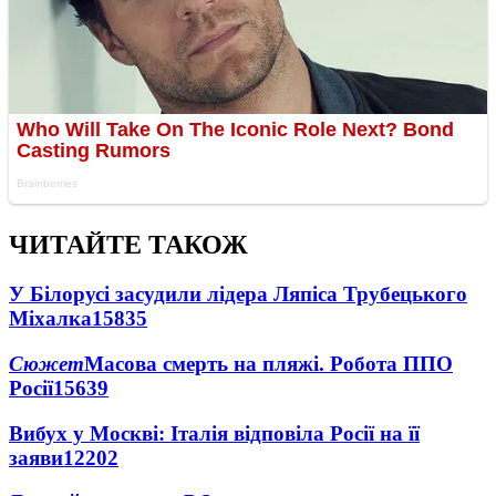
ЧИТАЙТЕ ТАКОЖ
У Білорусі засудили лідера Ляпіса Трубецького
Міхалка
15835
Сюжет
Масова смерть на пляжі. Робота ППО
Росії
15639
Вибух у Москві: Італія відповіла Росії на її
заяви
12202