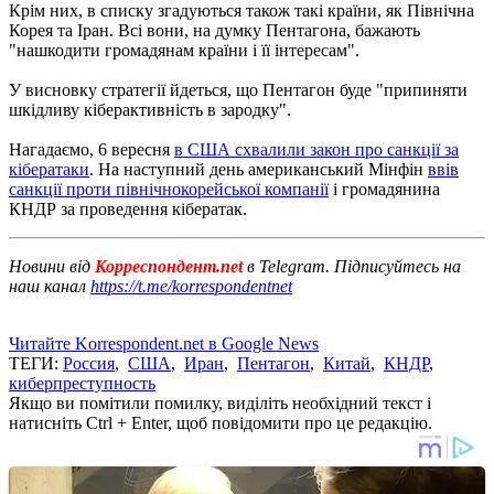
Крім них, в списку згадуються також такі країни, як Північна
Корея та Іран. Всі вони, на думку Пентагона, бажають
"нашкодити громадянам країни і її інтересам".
У висновку стратегії йдеться, що Пентагон буде "припиняти
шкідливу кіберактивність в зародку".
Нагадаємо, 6 вересня
в США схвалили закон про санкції за
кібератаки
. На наступний день американський Мінфін
ввів
санкції проти північнокорейської компанії
і громадянина
КНДР за проведення кібератак.
Новини від
Корреспондент.net
в Telegram. Підписуйтесь на
наш канал
https://t.me/korrespondentnet
Читайте Korrespondent.net в Google News
ТЕГИ:
Россия
,
США
,
Иран
,
Пентагон
,
Китай
,
КНДР
,
киберпреступность
Якщо ви помітили помилку, виділіть необхідний текст і
натисніть Ctrl + Enter, щоб повідомити про це редакцію.