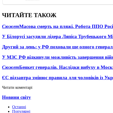
ЧИТАЙТЕ ТАКОЖ
Сюжет
Масова смерть на пляжі. Робота ППО Росі
У Білорусі засудили лідера Ляпіса Трубецького М
Другий за день: у РФ поховали ще одного генерал
У МЗС РФ відкинули можливість завершення вій
Сюжет
Бенкет генералів. Наслідки вибуху в Моск
ЄС відзавтра змінює правила для чоловіків із Ук
Читати коментарі
Новини світу
Останні
Популярні