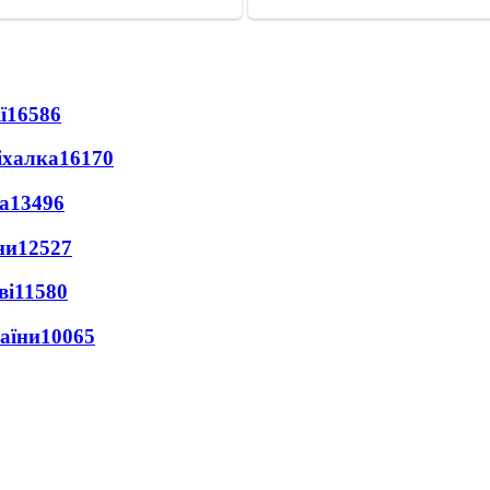
ї
16586
іхалка
16170
а
13496
ни
12527
ві
11580
раїни
10065