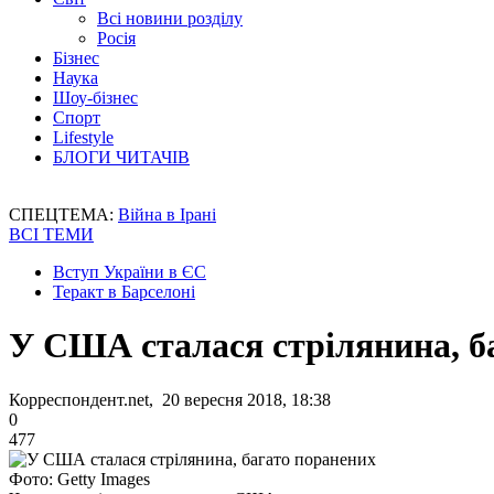
Всі новини розділу
Росія
Бізнес
Наука
Шоу-бізнес
Спорт
Lifestyle
БЛОГИ ЧИТАЧІВ
СПЕЦТЕМА:
Війна в Ірані
ВСІ ТЕМИ
Вступ України в ЄС
Теракт в Барселоні
У США сталася стрілянина, б
Корреспондент.net, 20 вересня 2018, 18:38
0
477
Фото: Getty Images