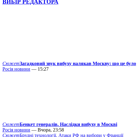
ВИБІР РЕДАКТОРА
Сюжет
Загадковий звук вибуху налякав Москву: що це було
Росія новини
— 15:27
Сюжет
Бенкет генералів. Наслідки вибуху в Москві
Росія новини
— Вчора, 23:58
Сюжет
Брудні технології. Атаки РФ на вибори у Франції