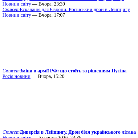
Новини світу
— Вчора, 23:39
Сюжет
Ескалація для Європи. Російський дрон в Лейпцигу
Новини світу
— Вчора, 17:07
Сюжет
Зміни в армії РФ: що стоїть за рішенням Путіна
Росія новини
— Вчора, 15:20
Сюжет
Диверсія в Лейпцигу. Дрон біля українського літака
Новини світу
— 5 серпня 2026, 23:36