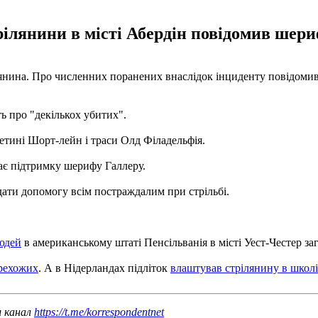
рілянини в місті Абердін повідомив шер
ілянина. Про численних поранених внаслідок інциденту повідоми
ь про "декількох убитих".
ретині Шорт-лейн і траси Олд Філадельфія.
дає підтримку шерифу Галлеру.
ати допомогу всім постраждалим при стрільбі.
людей
в американському штаті Пенсільванія в місті Уест-Честер за
ерехожих
. А в Нідерландах підліток
влаштував стрілянину в школі
ш канал
https://t.me/korrespondentnet