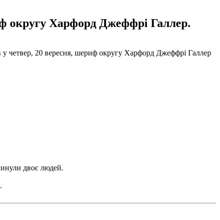
иф округу Харфорд Джеффрі Галлер.
в у четвер, 20 вересня, шериф округу Харфорд Джеффрі Галлер
гинули двоє людей.
.