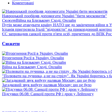
Коментовані
Навроцький пообіцяв допомогати Україні "бити московитів"
Сюжет
Війна на Близькому Сході. Онлайн
Путін може атакувати країну НАТО ще до закінчення війни в Ук
Іспанія пригрозила Італії "відповісти" на прикордонний контро
ЄС запровадив санкції проти п'яти осіб, причетних до ВПК Росі
Сюжети
Вторгнення Росії в Україну. Онлайн
Війна на Близькому Сході. Онлайн
"Полювати на лучника, а не на стрілу". Як Україні боротись з 
Загадковий звук вибуху налякав Москву: що це було
Підсумки 06.08: Санкції проти РФ і дрон у Лейпцигу