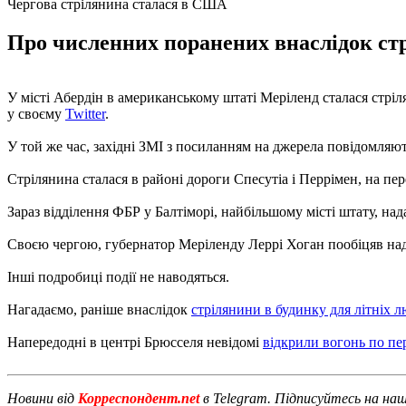
Чергова стрілянина сталася в США
Про численних поранених внаслідок ст
У місті Абердін в американському штаті Меріленд сталася стр
у своєму
Twitter
.
У той же час, західні ЗМІ з посиланням на джерела повідомляют
Стрілянина сталася в районі дороги Спесутіа і Перрімен, на пе
Зараз відділення ФБР у Балтіморі, найбільшому місті штату, на
Своєю чергою, губернатор Меріленду Леррі Хоган пообіцяв над
Інші подробиці події не наводяться.
Нагадаємо, раніше внаслідок
стрілянини в будинку для літніх 
Напередодні в центрі Брюсселя невідомі
відкрили вогонь по п
Новини від
Корреспондент.net
в Telegram. Підписуйтесь на на