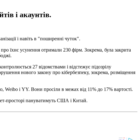
тів і акаунтів.
нізації і навіть в "поширенні чуток".
про їхнє усунення отримали 230 фірм. Зокрема, була закрита
боджі.
контролюється 27 відомствами і відстежує підозрілу
орушення нового закону про кібербезпеку, зокрема, розміщення
, Weibo і YY. Вони просіли в межах від 11% до 17% вартості.
рнет-просторі пануватимуть США і Китай.