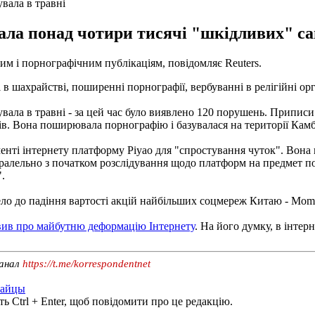
вала в травні
ала понад чотири тисячі "шкідливих" сай
им і порнографічним публікаціям, повідомляє Reuters.
в шахрайстві, поширенні порнографії, вербуванні в релігійні орга
ала в травні - за цей час було виявлено 120 порушень. Приписи 
ів. Вона поширювала порнографію і базувалася на території Кам
енті інтернету платформу Piyao для "спростування чуток". Вона 
аралельно з початком розслідування щодо платформ на предмет п
.
ело до падіння вартості акцій найбільших соцмереж Китаю - Momo
вив про майбутню деформацію Інтернету
. На його думку, в інте
канал
https://t.me/korrespondentnet
тайцы
ь Ctrl + Enter, щоб повідомити про це редакцію.