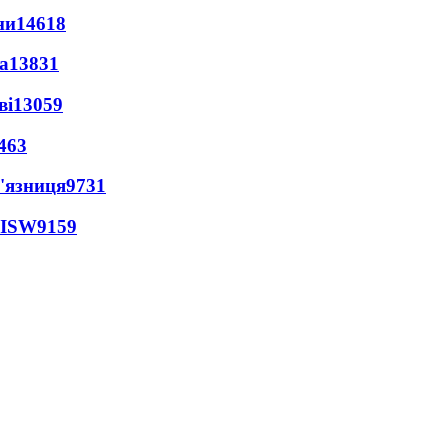
ни
14618
а
13831
ві
13059
463
'язниця
9731
 ISW
9159