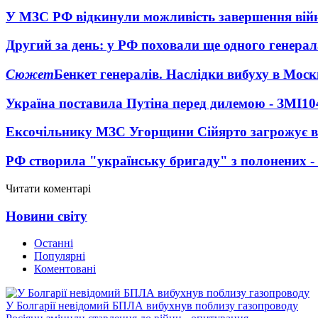
У МЗС РФ відкинули можливість завершення вій
Другий за день: у РФ поховали ще одного генерал
Сюжет
Бенкет генералів. Наслідки вибуху в Моск
Україна поставила Путіна перед дилемою - ЗМІ
10
Ексочільнику МЗС Угорщини Сійярто загрожує в
РФ створила "українську бригаду" з полонених -
Читати коментарі
Новини світу
Останні
Популярні
Коментовані
У Болгарії невідомий БПЛА вибухнув поблизу газопроводу