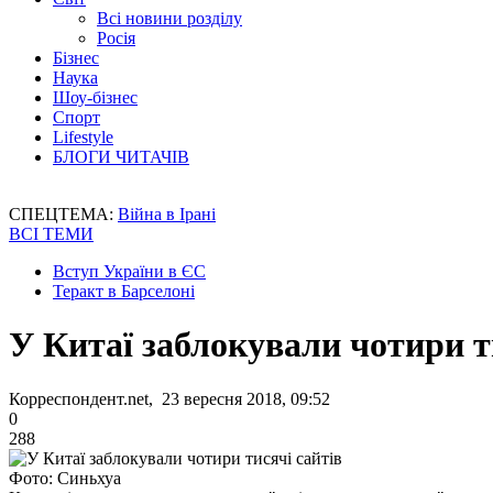
Всі новини розділу
Росія
Бізнес
Наука
Шоу-бізнес
Спорт
Lifestyle
БЛОГИ ЧИТАЧІВ
СПЕЦТЕМА:
Війна в Ірані
ВСІ ТЕМИ
Вступ України в ЄС
Теракт в Барселоні
У Китаї заблокували чотири т
Корреспондент.net, 23 вересня 2018, 09:52
0
288
Фото: Синьхуа