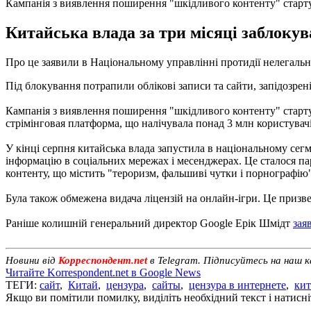
Кампанія з виявлення поширення "шкідливого контенту" старту
Китайська влада за три місяці заблокув
Про це заявили в Національному управлінні протидії нелегальн
Під блокування потрапили облікові записи та сайти, запідозрені 
Кампанія з виявлення поширення "шкідливого контенту" стартув
стрімінговая платформа, що налічувала понад 3 млн користувач
У кінці серпня китайська влада запустила в національному сегм
інформацію в соціальних мережах і месенджерах. Це сталося п
контенту, що містить "тероризм, фальшиві чутки і порнографію"
Була також обмежена видача ліцензій на онлайн-ігри. Це призв
Раніше колишній генеральний директор Google Ерік Шмідт
зая
Новини від
Корреспондент.net
в Telegram. Підписуйтесь на наш 
Читайте Korrespondent.net в Google News
ТЕГИ:
сайт
,
Китай
,
цензура
,
сайты
,
цензура в интернете
,
ки
Якщо ви помітили помилку, виділіть необхідний текст і натисніт