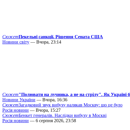
Сюжет
Пекельні санкції. Рішення Сената США
Новини світу
— Вчора, 23:14
Сюжет
"Полювати на лучника, а не на стрілу". Як Україні 
Новини України
— Вчора, 16:36
Сюжет
Загадковий звук вибуху налякав Москву: що це було
Росія новини
— Вчора, 15:27
Сюжет
Бенкет генералів. Наслідки вибуху в Москві
Росія новини
— 6 серпня 2026, 23:58