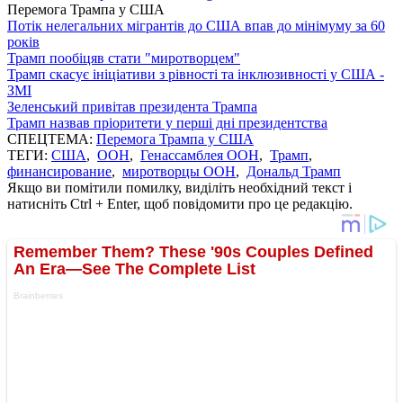
Перемога Трампа у США
Потік нелегальних мігрантів до США впав до мінімуму за 60
років
Трамп пообіцяв стати "миротворцем"
Трамп скасує ініціативи з рівності та інклюзивності у США -
ЗМІ
Зеленський привітав президента Трампа
Трамп назвав пріоритети у перші дні президентства
СПЕЦТЕМА:
Перемога Трампа у США
ТЕГИ:
США
,
ООН
,
Генассамблея ООН
,
Трамп
,
финансирование
,
миротворцы ООН
,
Дональд Трамп
Якщо ви помітили помилку, виділіть необхідний текст і
натисніть Ctrl + Enter, щоб повідомити про це редакцію.