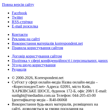
Повна версія сайту
Facebook
Twitter
RSS-стрічки
E-mail розсилка
Контакти
Реклама на сайті
Використання матеріалів korrespondent.net
Правила користування сайтом
Договір користування сайтом
Політика у сфері конфіденційності і персональних даних
Угода щодо користування
Редакція
© 2000-2026, Korrespondent.net
Суб'єкт у сфері онлайн-медіа Назва онлайн-медіа –
«КореспонденТ.net» Адреса: 02091, місто Київ,
ХАРКІВСЬКЕ ШОСЕ, будинок 172-Б, офіс 208/1 E-mail:
sunlight@mediadim.com.ua
Телефон: 044-205-43-00
Ідентифікатор медіа – R40-06068
Використання будь-яких матеріалів, розміщених на
сайті, дозволяється за умови посилання на