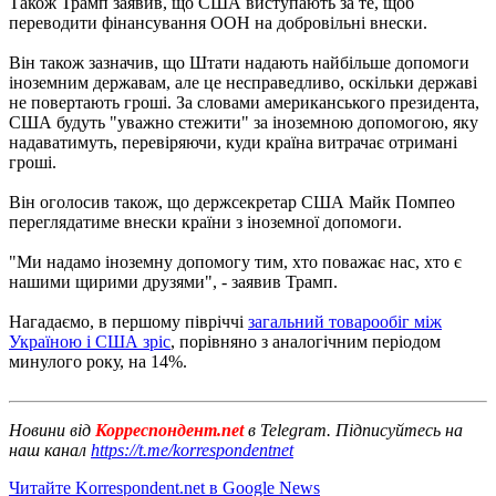
Також Трамп заявив, що США виступають за те, щоб
переводити фінансування ООН на добровільні внески.
Він також зазначив, що Штати надають найбільше допомоги
іноземним державам, але це несправедливо, оскільки державі
не повертають гроші. За словами американського президента,
США будуть "уважно стежити" за іноземною допомогою, яку
надаватимуть, перевіряючи, куди країна витрачає отримані
гроші.
Він оголосив також, що держсекретар США Майк Помпео
переглядатиме внески країни з іноземної допомоги.
"Ми надамо іноземну допомогу тим, хто поважає нас, хто є
нашими щирими друзями", - заявив Трамп.
Нагадаємо, в першому півріччі
загальний товарообіг між
Україною і США зріс
, порівняно з аналогічним періодом
минулого року, на 14%.
Новини від
Корреспондент.net
в Telegram. Підписуйтесь на
наш канал
https://t.me/korrespondentnet
Читайте Korrespondent.net в Google News