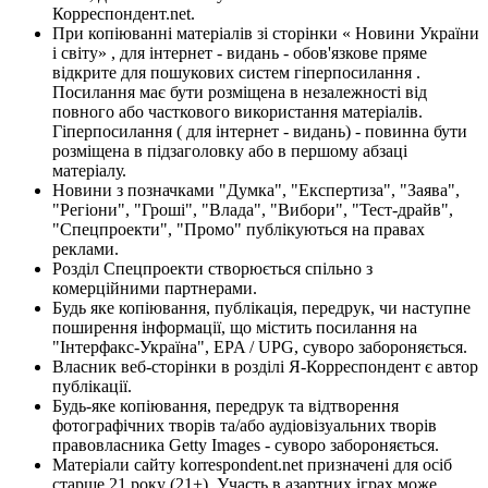
Корреспондент.net.
При копіюванні матеріалів зі сторінки « Новини України
і світу» , для інтернет - видань - обов'язкове пряме
відкрите для пошукових систем гіперпосилання .
Посилання має бути розміщена в незалежності від
повного або часткового використання матеріалів.
Гіперпосилання ( для інтернет - видань) - повинна бути
розміщена в підзаголовку або в першому абзаці
матеріалу.
Новини з позначками "Думка", "Експертиза", "Заява",
"Регіони", "Гроші", "Влада", "Вибори", "Тест-драйв",
"Спецпроекти", "Промо" публікуються на правах
реклами.
Розділ Спецпроекти створюється спільно з
комерційними партнерами.
Будь яке копіювання, публікація, передрук, чи наступне
поширення інформації, що містить посилання на
"Інтерфакс-Україна", EPA / UPG, суворо забороняється.
Власник веб-сторінки в розділі Я-Корреспондент є автор
публікації.
Будь-яке копіювання, передрук та відтворення
фотографічних творів та/або аудіовізуальних творів
правовласника Getty Images - суворо забороняється.
Матеріали сайту korrespondent.net призначені для осіб
старше 21 року (21+). Участь в азартних іграх може