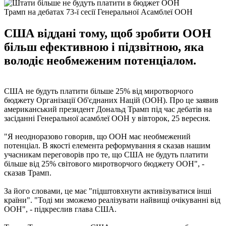
Трамп на дебатах 73-ї сесії Генеральної Асамблеї ООН
США віддані тому, щоб зробити ООН
більш ефективною і підзвітною, яка
володіє необмеженим потенціалом.
США не будуть платити більше 25% від миротворчого
бюджету Організації Об'єднаних Націй (ООН). Про це заявив
американський президент Дональд Трамп під час дебатів на
засіданні Генеральної асамблеї ООН у вівторок, 25 вересня.
"Я неодноразово говорив, що ООН має необмежений
потенціал. В якості елемента реформування я сказав нашим
учасникам переговорів про те, що США не будуть платити
більше від 25% світового миротворчого бюджету ООН", -
сказав Трамп.
За його словами, це має "підштовхнути активізуватися інші
країни". "Тоді ми зможемо реалізувати найвищі очікуванні від
ООН", - підкреслив глава США.