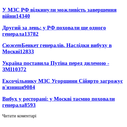
У МЗС РФ відкинули можливість завершення
війни
14340
Другий за день: у РФ поховали ще одного
генерала
13782
Сюжет
Бенкет генералів. Наслідки вибуху в
Москві
12833
Україна поставила Путіна перед дилемою -
ЗМІ
10372
Ексочільнику МЗС Угорщини Сійярто загрожує
в'язниця
9084
Вибух у ресторані: у Москві таємно поховали
генерала
8593
Читати коментарі