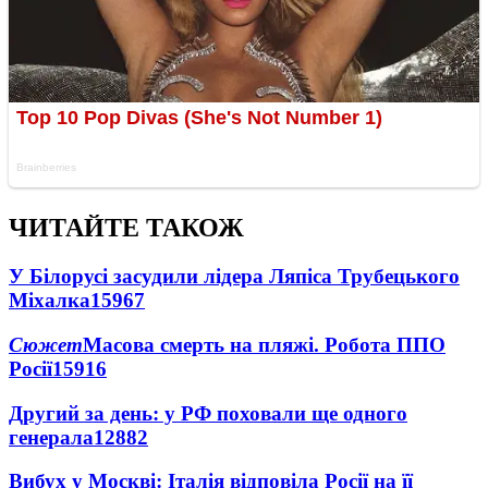
ЧИТАЙТЕ ТАКОЖ
У Білорусі засудили лідера Ляпіса Трубецького
Міхалка
15967
Сюжет
Масова смерть на пляжі. Робота ППО
Росії
15916
Другий за день: у РФ поховали ще одного
генерала
12882
Вибух у Москві: Італія відповіла Росії на її