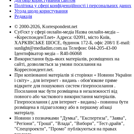
Договір користування сайтом
Політика у сфері конфіденційності і персональних даних
Угода щодо користування
Редакція
© 2000-2026, Korrespondent.net
Суб'єкт у сфері онлайн-медіа Назва онлайн-медіа –
«КореспонденТ.net» Адреса: 02091, місто Київ,
ХАРКІВСЬКЕ ШОСЕ, будинок 172-Б, офіс 208/1 E-mail:
sunlight@mediadim.com.ua
Телефон: 044-205-43-00
Ідентифікатор медіа – R40-06068
Використання будь-яких матеріалів, розміщених на
сайті, дозволяється за умови посилання на
Корреспондент.net.
При копіюванні матеріалів зі сторінки « Новини України
і світу» , для інтернет - видань - обов'язкове пряме
відкрите для пошукових систем гіперпосилання .
Посилання має бути розміщена в незалежності від
повного або часткового використання матеріалів.
Гіперпосилання ( для інтернет - видань) - повинна бути
розміщена в підзаголовку або в першому абзаці
матеріалу.
Новини з позначками "Думка", "Експертиза", "Заява",
"Регіони", "Гроші", "Влада", "Вибори", "Тест-драйв",
"Спецпроекти", "Промо" публікуються на правах