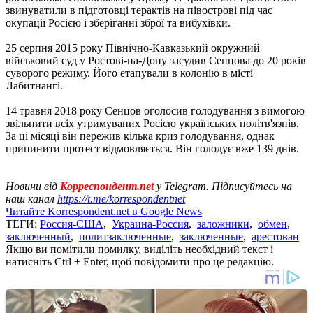
звинуватили в підготовці терактів на півострові під час
окупації Росією і зберіганні зброї та вибухівки.
25 серпня 2015 року Північно-Кавказький окружний
військовий суд у Ростові-на-Дону засудив Сенцова до 20 років
суворого режиму. Його етапували в колонію в місті
Лабитнангі.
14 травня 2018 року Сенцов оголосив голодування з вимогою
звільнити всіх утримуваних Росією українських політв'язнів.
За ці місяці він пережив кілька криз голодування, однак
припинити протест відмовляється. Він голодує вже 139 днів.
Новини від
Корреспондент.net
у Telegram. Підписуйтесь на
наш канал
https://t.me/korrespondentnet
Читайте Korrespondent.net в Google News
ТЕГИ:
Россия-США
,
Украина-Россия
,
заложники
,
обмен
,
заключенный
,
политзаключенные
,
заключенные
,
арестован
Якщо ви помітили помилку, виділіть необхідний текст і
натисніть Ctrl + Enter, щоб повідомити про це редакцію.