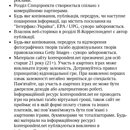
реклами.
Розділ Спецпроекти створюється спільно з
комерційними партнерами.
Будь яке копіювання, публікація, передрук, чи наступне
поширення інформації, що містить посилання на
"Інтерфакс-Україна", EPA / UPG, суворо забороняється.
Власник веб-сторінки в розділі Я-Корреспондент є автор
публікації.
Будь-яке копіювання, передрук та відтворення
фотографічних творів та/або аудіовізуальних творів
правовласника Getty Images - суворо забороняється.
Матеріали сайту korrespondent.net призначені для осіб
старше 21 року (21+). Участь в азартних іграх може
викликати ігрову залежність. Дотримуйтесь правил
(принципів) відповідальної гри. При виявленні перших
ознак залежності негайно зверніться до спеціаліста.
Пам'ятайте, що участь в азартних іграх не може бути
джерелом доходів або альтернативою роботі.
Інформаційний ресурс korrespondent.net не проводить
ігри на реальні та/або віртуальні гроші, також сайт не
приймає ні в якій формі оплату ставок та інших
платежів, які пов’язані/можуть бути пов’язані з
азартними іграми, букмекерами чи тоталізаторами. Будь-
які матеріали на інформаційному ресурсі
korrespondent.net публікуються виключно в