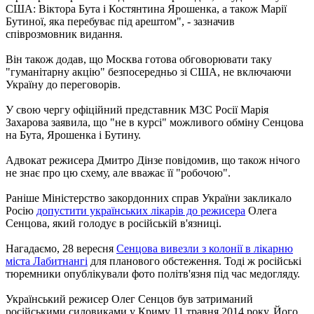
США: Віктора Бута і Костянтина Ярошенка, а також Марії
Бутиної, яка перебуває під арештом", - зазначив
співрозмовник видання.
Він також додав, що Москва готова обговорювати таку
"гуманітарну акцію" безпосередньо зі США, не включаючи
Україну до переговорів.
У свою чергу офіційний представник МЗС Росії Марія
Захарова заявила, що "не в курсі" можливого обміну Сенцова
на Бута, Ярошенка і Бутину.
Адвокат режисера Дмитро Дінзе повідомив, що також нічого
не знає про цю схему, але вважає її "робочою".
Раніше Міністерство закордонних справ України закликало
Росію
допустити українських лікарів до режисера
Олега
Сенцова, який голодує в російській в'язниці.
Нагадаємо, 28 вересня
Сенцова вивезли з колонії в лікарню
міста Лабитнангі
для планового обстеження. Тоді ж російські
тюремники опублікували фото політв'язня під час медогляду.
Український режисер Олег Сенцов був затриманий
російськими силовиками у Криму 11 травня 2014 року. Його