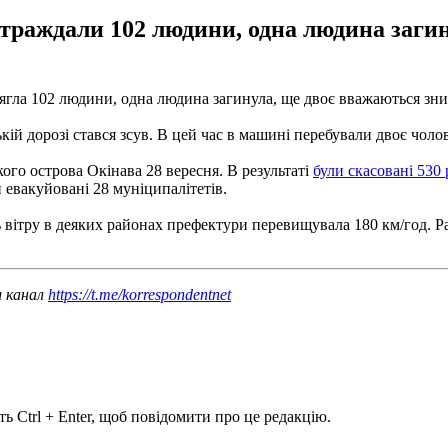
остраждали 102 людини, одна людина заги
осягла 102 людини, одна людина загинула, ще двоє вважаються зн
кій дорозі стався зсув.
В цей час в машині перебували двоє чолові
ого острова Окінава 28 вересня.
В результаті
були скасовані 530 
 евакуйовані 28 муніципалітетів.
 вітру в деяких районах префектури перевищувала 180 км/год.
Р
ш канал
https://t.me/korrespondentnet
ь Ctrl + Enter, щоб повідомити про це редакцію.