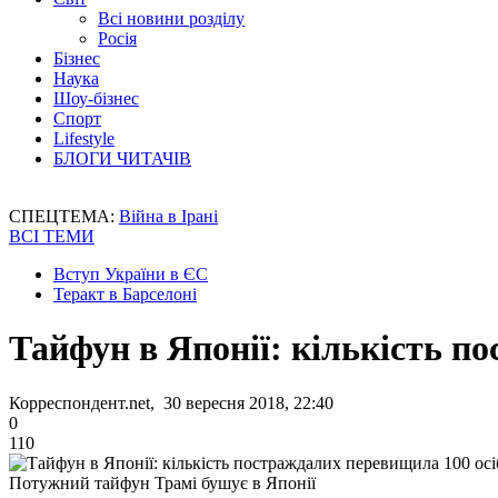
Всі новини розділу
Росія
Бізнес
Наука
Шоу-бізнес
Спорт
Lifestyle
БЛОГИ ЧИТАЧІВ
СПЕЦТЕМА:
Війна в Ірані
ВСІ ТЕМИ
Вступ України в ЄС
Теракт в Барселоні
Тайфун в Японії: кількість п
Корреспондент.net, 30 вересня 2018, 22:40
0
110
Потужний тайфун Трамі бушує в Японії