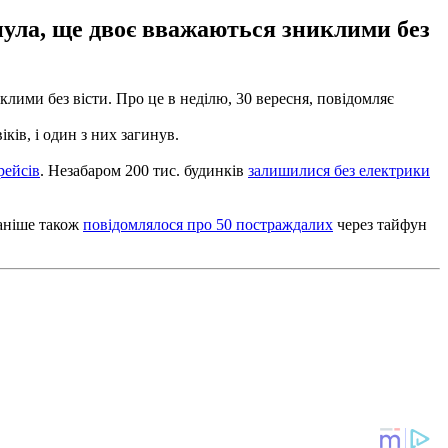
нула, ще двоє вважаються зниклими без
иклими без вісти.
Про це в неділю, 30 вересня, повідомляє
ків, і один з них загинув.
рейсів
.
Незабаром 200 тис. будинків
залишилися без електрики
аніше також
повідомлялося про 50 постраждалих
через тайфун