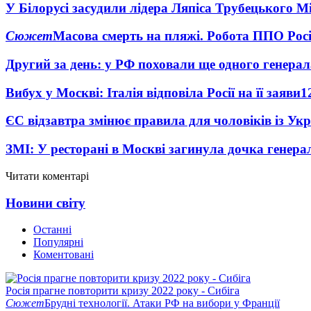
У Білорусі засудили лідера Ляпіса Трубецького М
Сюжет
Масова смерть на пляжі. Робота ППО Росі
Другий за день: у РФ поховали ще одного генерал
Вибух у Москві: Італія відповіла Росії на її заяви
1
ЄС відзавтра змінює правила для чоловіків із Ук
ЗМІ: У ресторані в Москві загинула дочка генера
Читати коментарі
Новини світу
Останні
Популярні
Коментовані
Росія прагне повторити кризу 2022 року - Сибіга
Сюжет
Брудні технології. Атаки РФ на вибори у Франції