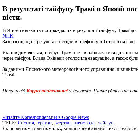
В результаті тайфуну Трамі в Японії п
вісти.
В Японії кількість постраждалих в результаті тайфуну Трамі д
NHK
.
Зазначено, що в результаті негоди в префектурі Тотторі на сільсь
Як повідомляється, тайфун Трамі почав наближатися до японськ
через тайфун.
Влада Окінави оголосила евакуацію, а також були
За даними Японського метеорологічного управління, швидкість
Трамі.
Новини від
Корреспондент.net
у Telegram. Підписуйтесь на на
Читайте Korrespondent.net в Google News
ТЕГИ:
Япония
,
ураган
,
жертвы
,
непогода
,
тайфун
Якщо ви помітили помилку, виділіть необхідний текст і натисніт