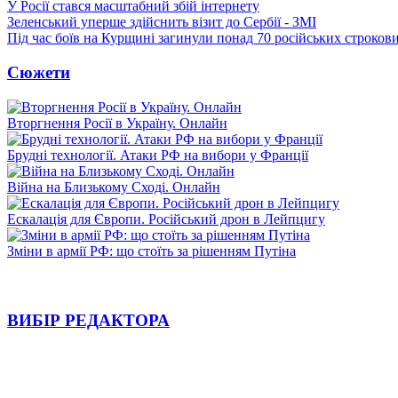
У Росії стався масштабний збій інтернету
Зеленський уперше здійснить візит до Сербії - ЗМІ
Під час боїв на Курщині загинули понад 70 російських строкови
Сюжети
Вторгнення Росії в Україну. Онлайн
Брудні технології. Атаки РФ на вибори у Франції
Війна на Близькому Сході. Онлайн
Ескалація для Європи. Російський дрон в Лейпцигу
Зміни в армії РФ: що стоїть за рішенням Путіна
ВИБІР РЕДАКТОРА