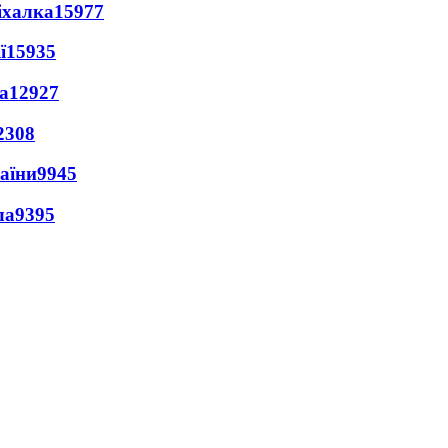
іхалка
15977
ї
15935
а
12927
2308
раїни
9945
ла
9395