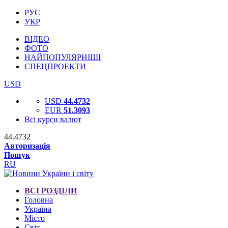
РУС
УКР
ВІДЕО
ФОТО
НАЙПОПУЛЯРНІШІ
СПЕЦПРОЕКТИ
USD
USD
44.4732
EUR
51.3093
Всі курси валют
44.4732
Авторизація
Пошук
RU
ВСІ РОЗДІЛИ
Головна
Україна
Місто
Світ