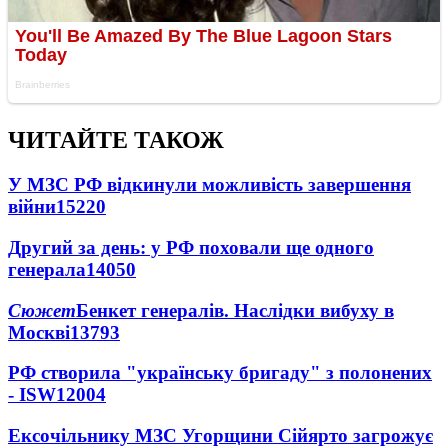
ЧИТАЙТЕ ТАКОЖ
У МЗС РФ відкинули можливість завершення
війни
15220
Другий за день: у РФ поховали ще одного
генерала
14050
Сюжет
Бенкет генералів. Наслідки вибуху в
Москві
13793
РФ створила "українську бригаду" з полонених
- ISW
12004
Ексочільнику МЗС Угорщини Сійярто загрожує