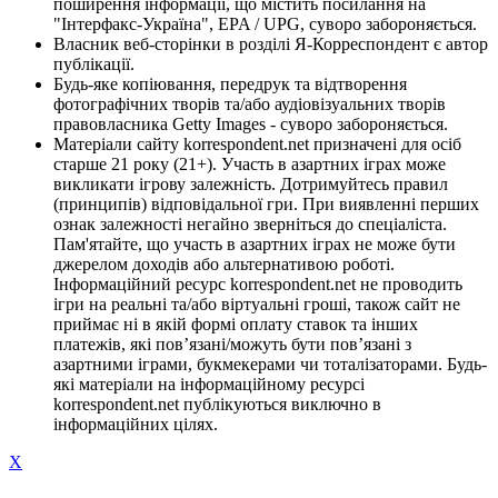
поширення інформації, що містить посилання на
"Інтерфакс-Україна", EPA / UPG, суворо забороняється.
Власник веб-сторінки в розділі Я-Корреспондент є автор
публікації.
Будь-яке копіювання, передрук та відтворення
фотографічних творів та/або аудіовізуальних творів
правовласника Getty Images - суворо забороняється.
Матеріали сайту korrespondent.net призначені для осіб
старше 21 року (21+). Участь в азартних іграх може
викликати ігрову залежність. Дотримуйтесь правил
(принципів) відповідальної гри. При виявленні перших
ознак залежності негайно зверніться до спеціаліста.
Пам'ятайте, що участь в азартних іграх не може бути
джерелом доходів або альтернативою роботі.
Інформаційний ресурс korrespondent.net не проводить
ігри на реальні та/або віртуальні гроші, також сайт не
приймає ні в якій формі оплату ставок та інших
платежів, які пов’язані/можуть бути пов’язані з
азартними іграми, букмекерами чи тоталізаторами. Будь-
які матеріали на інформаційному ресурсі
korrespondent.net публікуються виключно в
інформаційних цілях.
X