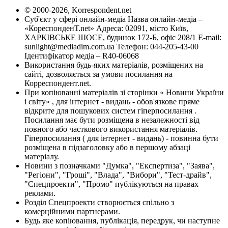
© 2000-2026, Korrespondent.net
Суб'єкт у сфері онлайн-медіа Назва онлайн-медіа –
«КореспонденТ.net» Адреса: 02091, місто Київ,
ХАРКІВСЬКЕ ШОСЕ, будинок 172-Б, офіс 208/1 E-mail:
sunlight@mediadim.com.ua
Телефон: 044-205-43-00
Ідентифікатор медіа – R40-06068
Використання будь-яких матеріалів, розміщених на
сайті, дозволяється за умови посилання на
Корреспондент.net.
При копіюванні матеріалів зі сторінки « Новини України
і світу» , для інтернет - видань - обов'язкове пряме
відкрите для пошукових систем гіперпосилання .
Посилання має бути розміщена в незалежності від
повного або часткового використання матеріалів.
Гіперпосилання ( для інтернет - видань) - повинна бути
розміщена в підзаголовку або в першому абзаці
матеріалу.
Новини з позначками "Думка", "Експертиза", "Заява",
"Регіони", "Гроші", "Влада", "Вибори", "Тест-драйв",
"Спецпроекти", "Промо" публікуються на правах
реклами.
Розділ Спецпроекти створюється спільно з
комерційними партнерами.
Будь яке копіювання, публікація, передрук, чи наступне