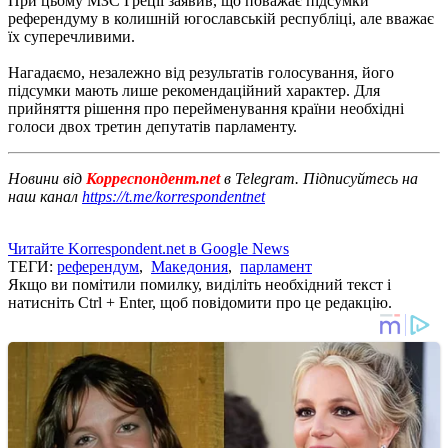
При цьому МЗС Греції заявив, що поважає підсумки
референдуму в колишній югославській республіці, але вважає
їх суперечливими.
Нагадаємо, незалежно від результатів голосування, його
підсумки мають лише рекомендаційний характер. Для
прийняття рішення про перейменування країни необхідні
голоси двох третин депутатів парламенту.
Новини від
Корреспондент.net
в Telegram. Підписуйтесь на
наш канал
https://t.me/korrespondentnet
Читайте Korrespondent.net в Google News
ТЕГИ:
референдум
,
Македония
,
парламент
Якщо ви помітили помилку, виділіть необхідний текст і
натисніть Ctrl + Enter, щоб повідомити про це редакцію.