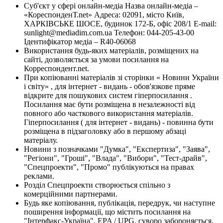
Суб'єкт у сфері онлайн-медіа Назва онлайн-медіа –
«КореспонденТ.net» Адреса: 02091, місто Київ,
ХАРКІВСЬКЕ ШОСЕ, будинок 172-Б, офіс 208/1 E-mail:
sunlight@mediadim.com.ua
Телефон: 044-205-43-00
Ідентифікатор медіа – R40-06068
Використання будь-яких матеріалів, розміщених на
сайті, дозволяється за умови посилання на
Корреспондент.net.
При копіюванні матеріалів зі сторінки « Новини України
і світу» , для інтернет - видань - обов'язкове пряме
відкрите для пошукових систем гіперпосилання .
Посилання має бути розміщена в незалежності від
повного або часткового використання матеріалів.
Гіперпосилання ( для інтернет - видань) - повинна бути
розміщена в підзаголовку або в першому абзаці
матеріалу.
Новини з позначками "Думка", "Експертиза", "Заява",
"Регіони", "Гроші", "Влада", "Вибори", "Тест-драйв",
"Спецпроекти", "Промо" публікуються на правах
реклами.
Розділ Спецпроекти створюється спільно з
комерційними партнерами.
Будь яке копіювання, публікація, передрук, чи наступне
поширення інформації, що містить посилання на
"Інтерфакс-Україна", EPA / UPG, суворо забороняється.