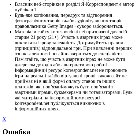
Власник веб-сторінки в розділі Я-Корреспондент є автор
публікації.
Будь-яке копіювання, передрук та відтворення
фотографічних творів та/або аудіовізуальних творів
правовласника Getty Images - суворо забороняється.
Матеріали сайту korrespondent.net призначені для осіб
старше 21 року (21+). Участь в азартних іграх може
викликати ігрову залежність. Дотримуйтесь правил
(принципів) відповідальної гри. При виявленні перших
ознак залежності негайно зверніться до спеціаліста.
Пам'ятайте, що участь в азартних іграх не може бути
джерелом доходів або альтернативою роботі.
Інформаційний ресурс korrespondent.net не проводить
ігри на реальні та/або віртуальні гроші, також сайт не
приймає ні в якій формі оплату ставок та інших
платежів, які пов’язані/можуть бути пов’язані з
азартними іграми, букмекерами чи тоталізаторами. Будь-
які матеріали на інформаційному ресурсі
korrespondent.net публікуються виключно в
інформаційних цілях.
X
Ошибка