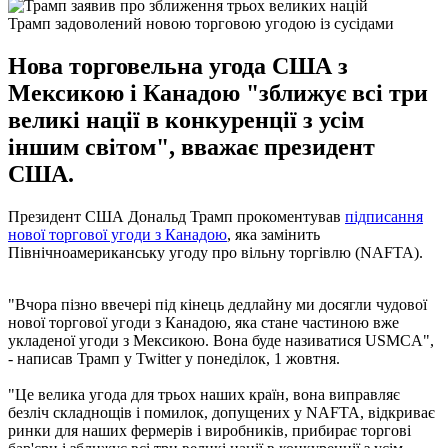
Трамп задоволений новою торговою угодою із сусідами
Нова торговельна угода США з
Мексикою і Канадою "зближує всі три
великі нації в конкуренції з усім
іншим світом", вважає президент
США.
Президент США Дональд Трамп прокоментував
підписання
нової торгової угоди з Канадою
, яка замінить
Північноамериканську угоду про вільну торгівлю (NAFTA).
"Вчора пізно ввечері під кінець дедлайну ми досягли чудової
нової торгової угоди з Канадою, яка стане частиною вже
укладеної угоди з Мексикою. Вона буде називатися USMCA",
- написав Трамп у Twitter у понеділок, 1 жовтня.
"Це велика угода для трьох наших країн, вона виправляє
безліч складнощів і помилок, допущених у NAFTA, відкриває
ринки для наших фермерів і виробників, прибирає торгові