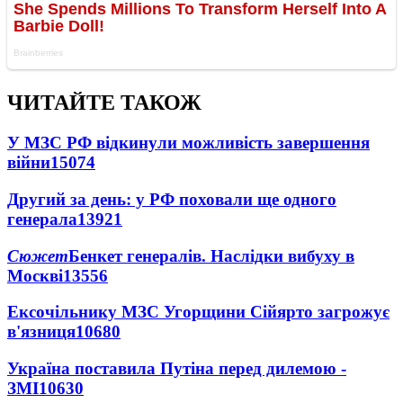
ЧИТАЙТЕ ТАКОЖ
У МЗС РФ відкинули можливість завершення
війни
15074
Другий за день: у РФ поховали ще одного
генерала
13921
Сюжет
Бенкет генералів. Наслідки вибуху в
Москві
13556
Ексочільнику МЗС Угорщини Сійярто загрожує
в'язниця
10680
Україна поставила Путіна перед дилемою -
ЗМІ
10630