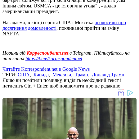
бар'єри і зближує всі три великі нації в конкуренції з усім
іншим світом. USMCA - це історична угода" , - додав
американський президент.
Нагадаємо, в кінці серпня США і Мексика
оголосили про
досягнення домовленості
, покликаної прийти на зміну
NAFTA.
Новини від
Корреспондент.net
в Telegram. Підписуйтесь на
наш канал
https://t.me/korrespondentnet
Читайте Korrespondent.net в Google News
ТЕГИ:
США
,
Канада
,
Мексика
,
Трамп
,
Дональд Трамп
Якщо ви помітили помилку, виділіть необхідний текст і
натисніть Ctrl + Enter, щоб повідомити про це редакцію.