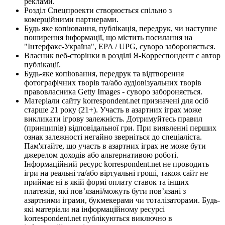
реклами.
Розділ Спецпроекти створюється спільно з
комерційними партнерами.
Будь яке копіювання, публікація, передрук, чи наступне
поширення інформації, що містить посилання на
"Інтерфакс-Україна", EPA / UPG, суворо забороняється.
Власник веб-сторінки в розділі Я-Корреспондент є автор
публікації.
Будь-яке копіювання, передрук та відтворення
фотографічних творів та/або аудіовізуальних творів
правовласника Getty Images - суворо забороняється.
Матеріали сайту korrespondent.net призначені для осіб
старше 21 року (21+). Участь в азартних іграх може
викликати ігрову залежність. Дотримуйтесь правил
(принципів) відповідальної гри. При виявленні перших
ознак залежності негайно зверніться до спеціаліста.
Пам'ятайте, що участь в азартних іграх не може бути
джерелом доходів або альтернативою роботі.
Інформаційний ресурс korrespondent.net не проводить
ігри на реальні та/або віртуальні гроші, також сайт не
приймає ні в якій формі оплату ставок та інших
платежів, які пов’язані/можуть бути пов’язані з
азартними іграми, букмекерами чи тоталізаторами. Будь-
які матеріали на інформаційному ресурсі
korrespondent.net публікуються виключно в