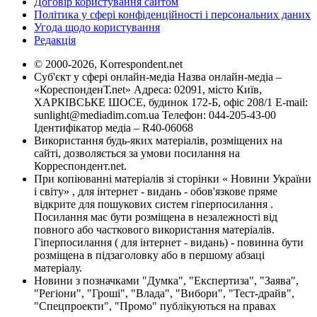
Договір користування сайтом
Політика у сфері конфіденційності і персональних даних
Угода щодо користування
Редакція
© 2000-2026, Korrespondent.net
Суб'єкт у сфері онлайн-медіа Назва онлайн-медіа –
«КореспонденТ.net» Адреса: 02091, місто Київ,
ХАРКІВСЬКЕ ШОСЕ, будинок 172-Б, офіс 208/1 E-mail:
sunlight@mediadim.com.ua
Телефон: 044-205-43-00
Ідентифікатор медіа – R40-06068
Використання будь-яких матеріалів, розміщених на
сайті, дозволяється за умови посилання на
Корреспондент.net.
При копіюванні матеріалів зі сторінки « Новини України
і світу» , для інтернет - видань - обов'язкове пряме
відкрите для пошукових систем гіперпосилання .
Посилання має бути розміщена в незалежності від
повного або часткового використання матеріалів.
Гіперпосилання ( для інтернет - видань) - повинна бути
розміщена в підзаголовку або в першому абзаці
матеріалу.
Новини з позначками "Думка", "Експертиза", "Заява",
"Регіони", "Гроші", "Влада", "Вибори", "Тест-драйв",
"Спецпроекти", "Промо" публікуються на правах