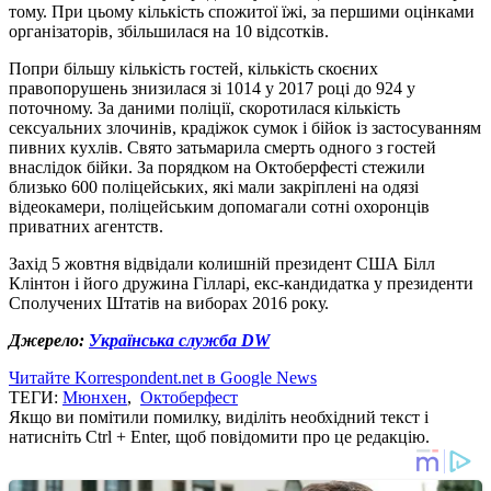
тому. При цьому кількість спожитої їжі, за першими оцінками
організаторів, збільшилася на 10 відсотків.
Попри більшу кількість гостей, кількість скоєних
правопорушень знизилася зі 1014 у 2017 році до 924 у
поточному. За даними поліції, скоротилася кількість
сексуальних злочинів, крадіжок сумок і бійок із застосуванням
пивних кухлів. Свято затьмарила смерть одного з гостей
внаслідок бійки. За порядком на Октоберфесті стежили
близько 600 поліцейських, які мали закріплені на одязі
відеокамери, поліцейським допомагали сотні охоронців
приватних агентств.
Захід 5 жовтня відвідали колишній президент США Білл
Клінтон і його дружина Гілларі, екс-кандидатка у президенти
Сполучених Штатів на виборах 2016 року.
Джерело:
Українська служба DW
Читайте Korrespondent.net в Google News
ТЕГИ:
Мюнхен
,
Октоберфест
Якщо ви помітили помилку, виділіть необхідний текст і
натисніть Ctrl + Enter, щоб повідомити про це редакцію.