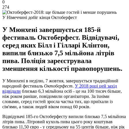
0
274
У Німеччині добіг кінця Октоберфест
У Мюнхені завершується 185-й
фестиваль Октоберфест. Відвідувачі,
серед яких Білл і Гілларі Клінтон,
випили близько 7,5 мільйона літрів
пива. Поліція зареєструвала
зменшення кількості правопорушень.
У Мюнхені в неділю, 7 жовтня, завершується традиційний
народний фестиваль
Октоберфест
.
У 2018 році цей захід
відвідали
близько 6,3 мільйона осіб - це на 100 тисяч більше,
ніж роком раніше, повідомили організатори. За їхніми
словами, серед гостей зросла частка тих, що приїхали із
сім'ями, а також людей віком понад 60 років.
Відвідувачі 185-го Октоберфесту випили близько 7,5 мільйона
літрів пива. Літровий кухоль пива цього року коштував
близько 11,50 євро - у середньому на 55 центів більше, ніж рік