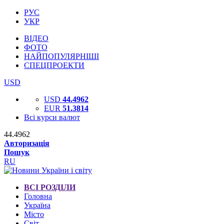
РУС
УКР
ВІДЕО
ФОТО
НАЙПОПУЛЯРНІШІ
СПЕЦПРОЕКТИ
USD
USD
44.4962
EUR
51.3814
Всі курси валют
44.4962
Авторизація
Пошук
RU
ВСІ РОЗДІЛИ
Головна
Україна
Місто
Світ