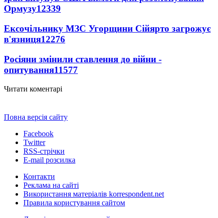
Ормузу
12339
Ексочільнику МЗС Угорщини Сійярто загрожує
в'язниця
12276
Росіяни змінили ставлення до війни -
опитування
11577
Читати коментарі
Повна версія сайту
Facebook
Twitter
RSS-стрічки
E-mail розсилка
Контакти
Реклама на сайті
Використання матеріалів korrespondent.net
Правила користування сайтом