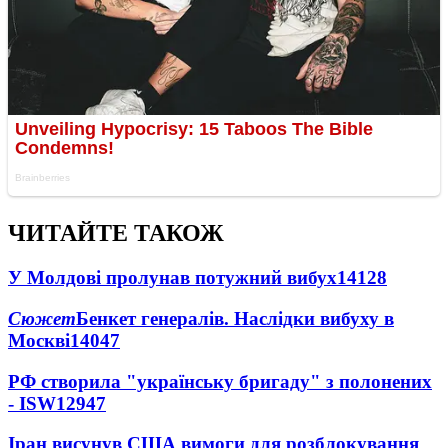
ЧИТАЙТЕ ТАКОЖ
У Молдові пролунав потужний вибух
14128
Сюжет
Бенкет генералів. Наслідки вибуху в
Москві
14047
РФ створила "українську бригаду" з полонених
- ISW
12947
Іран висунув США вимоги для розблокування