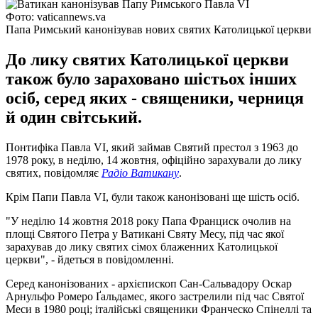
Фото: vaticannews.va
Папа Римський канонізував нових святих Католицької церкви
До лику святих Католицької церкви
також було зараховано шістьох інших
осіб, серед яких - священики, черниця
й один світський.
Понтифіка Павла VI, який займав Святий престол з 1963 до
1978 року, в неділю, 14 жовтня, офіційно зарахували до лику
святих, повідомляє
Радіо Ватикану
.
Крім Папи Павла VI, були також канонізовані ще шість осіб.
"У неділю 14 жовтня 2018 року Папа Франциск очолив на
площі Святого Петра у Ватикані Святу Месу, під час якої
зарахував до лику святих сімох блаженних Католицької
церкви", - йдеться в повідомленні.
Серед канонізованих - архієпископ Сан-Сальвадору Оскар
Арнульфо Ромеро Ґальдамес, якого застрелили під час Святої
Меси в 1980 році; італійські священики Франческо Спінеллі та