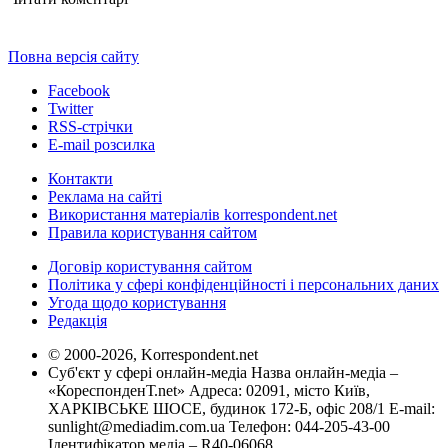
Повна версія сайту
Facebook
Twitter
RSS-стрічки
E-mail розсилка
Контакти
Реклама на сайті
Використання матеріалів korrespondent.net
Правила користування сайтом
Договір користування сайтом
Політика у сфері конфіденційності і персональних даних
Угода щодо користування
Редакція
© 2000-2026, Korrespondent.net
Суб'єкт у сфері онлайн-медіа Назва онлайн-медіа –
«КореспонденТ.net» Адреса: 02091, місто Київ,
ХАРКІВСЬКЕ ШОСЕ, будинок 172-Б, офіс 208/1 E-mail:
sunlight@mediadim.com.ua
Телефон: 044-205-43-00
Ідентифікатор медіа – R40-06068