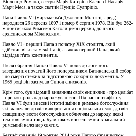
Вінченцо Романо, сестри Марія Катеріна Каспер і Насарія
Марч Меса, а також святий Нунціо Сулпріціо.
Папа Павло VI (мирське ім'я Джованні Монтіні, - ред.)
народився 26 вересня 1897 і помер 6 серпня 1978. Він був 262-
м понтифіком Римської Католицької церкви, до цього -
архієпископом Міланським.
Павло VI - перший Папа з початку XIX століття, який
здійснив візит за межі Італії, а також перший Папа, який
відвідав п'ять континентів.
Після обрання Папою Павло VI довів до логічного
завершення початий його попередником Ватиканський собор
і до смерті стежив за підготовкою соборних документів. У
1965 році він заснував Синод єпископів.
Крім того, був відомий виданням своїх енциклик - про целібат
і про контроль над народжуваністю. Під час понтифікату
Павла VI були внесені істотні зміни в римське богослужіння,
які включали дозвіл використання національних мов, дозвіл
священику вести богослужіння обличчям до народу, деякі
текстові зміни тощо. Були також внесені зміни в загальний
римський календар святих.
Беатифікований 19 жовтня 2014 року Папою Франциском.