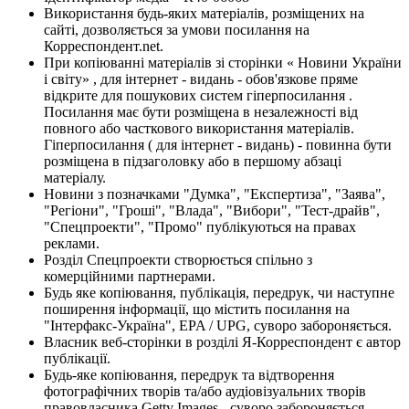
Використання будь-яких матеріалів, розміщених на
сайті, дозволяється за умови посилання на
Корреспондент.net.
При копіюванні матеріалів зі сторінки « Новини України
і світу» , для інтернет - видань - обов'язкове пряме
відкрите для пошукових систем гіперпосилання .
Посилання має бути розміщена в незалежності від
повного або часткового використання матеріалів.
Гіперпосилання ( для інтернет - видань) - повинна бути
розміщена в підзаголовку або в першому абзаці
матеріалу.
Новини з позначками "Думка", "Експертиза", "Заява",
"Регіони", "Гроші", "Влада", "Вибори", "Тест-драйв",
"Спецпроекти", "Промо" публікуються на правах
реклами.
Розділ Спецпроекти створюється спільно з
комерційними партнерами.
Будь яке копіювання, публікація, передрук, чи наступне
поширення інформації, що містить посилання на
"Інтерфакс-Україна", EPA / UPG, суворо забороняється.
Власник веб-сторінки в розділі Я-Корреспондент є автор
публікації.
Будь-яке копіювання, передрук та відтворення
фотографічних творів та/або аудіовізуальних творів
правовласника Getty Images - суворо забороняється.