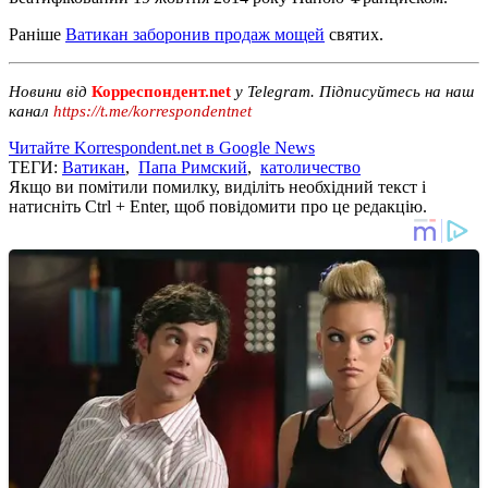
Раніше
Ватикан заборонив продаж мощей
святих.
Новини від
Корреспондент.net
у Telegram. Підписуйтесь на наш
канал
https://t.me/korrespondentnet
Читайте Korrespondent.net в Google News
ТЕГИ:
Ватикан
,
Папа Римский
,
католичество
Якщо ви помітили помилку, виділіть необхідний текст і
натисніть Ctrl + Enter, щоб повідомити про це редакцію.