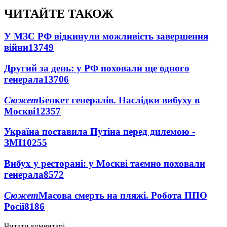
ЧИТАЙТЕ ТАКОЖ
У МЗС РФ відкинули можливість завершення
війни
13749
Другий за день: у РФ поховали ще одного
генерала
13706
Сюжет
Бенкет генералів. Наслідки вибуху в
Москві
12357
Україна поставила Путіна перед дилемою -
ЗМІ
10255
Вибух у ресторані: у Москві таємно поховали
генерала
8572
Сюжет
Масова смерть на пляжі. Робота ППО
Росії
8186
Читати коментарі