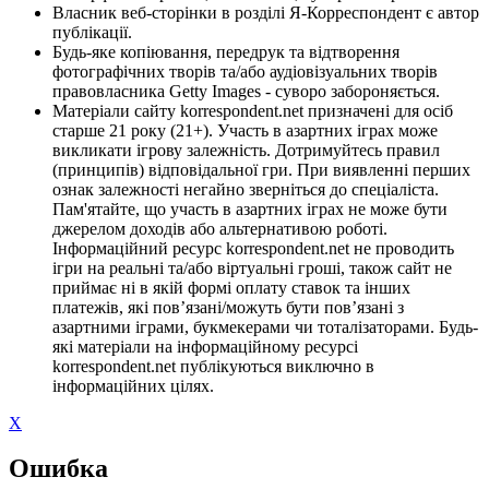
Власник веб-сторінки в розділі Я-Корреспондент є автор
публікації.
Будь-яке копіювання, передрук та відтворення
фотографічних творів та/або аудіовізуальних творів
правовласника Getty Images - суворо забороняється.
Матеріали сайту korrespondent.net призначені для осіб
старше 21 року (21+). Участь в азартних іграх може
викликати ігрову залежність. Дотримуйтесь правил
(принципів) відповідальної гри. При виявленні перших
ознак залежності негайно зверніться до спеціаліста.
Пам'ятайте, що участь в азартних іграх не може бути
джерелом доходів або альтернативою роботі.
Інформаційний ресурс korrespondent.net не проводить
ігри на реальні та/або віртуальні гроші, також сайт не
приймає ні в якій формі оплату ставок та інших
платежів, які пов’язані/можуть бути пов’язані з
азартними іграми, букмекерами чи тоталізаторами. Будь-
які матеріали на інформаційному ресурсі
korrespondent.net публікуються виключно в
інформаційних цілях.
X
Ошибка