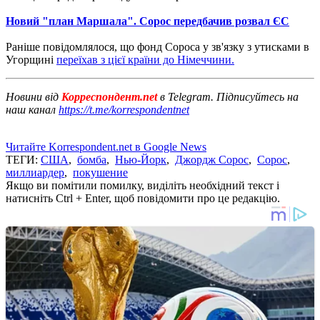
Новий "план Маршала". Сорос передбачив розвал ЄС
Раніше повідомлялося, що фонд Сороса у зв'язку з утисками в
Угорщині
переїхав з цієї країни до Німеччини.
Новини від
Корреспондент.net
в Telegram. Підписуйтесь на
наш канал
https://t.me/korrespondentnet
Читайте Korrespondent.net в Google News
ТЕГИ:
США
,
бомба
,
Нью-Йорк
,
Джордж Сорос
,
Сорос
,
миллиардер
,
покушение
Якщо ви помітили помилку, виділіть необхідний текст і
натисніть Ctrl + Enter, щоб повідомити про це редакцію.