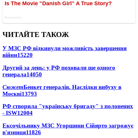
ЧИТАЙТЕ ТАКОЖ
У МЗС РФ відкинули можливість завершення
війни
15220
Другий за день: у РФ поховали ще одного
генерала
14050
Сюжет
Бенкет генералів. Наслідки вибуху в
Москві
13793
РФ створила "українську бригаду" з полонених
- ISW
12004
Ексочільнику МЗС Угорщини Сійярто загрожує
в'язниця
11826