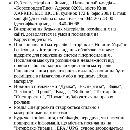
Суб'єкт у сфері онлайн-медіа Назва онлайн-медіа –
«КореспонденТ.net» Адреса: 02091, місто Київ,
ХАРКІВСЬКЕ ШОСЕ, будинок 172-Б, офіс 208/1 E-mail:
sunlight@mediadim.com.ua
Телефон: 044-205-43-00
Ідентифікатор медіа – R40-06068
Використання будь-яких матеріалів, розміщених на
сайті, дозволяється за умови посилання на
Корреспондент.net.
При копіюванні матеріалів зі сторінки « Новини України
і світу» , для інтернет - видань - обов'язкове пряме
відкрите для пошукових систем гіперпосилання .
Посилання має бути розміщена в незалежності від
повного або часткового використання матеріалів.
Гіперпосилання ( для інтернет - видань) - повинна бути
розміщена в підзаголовку або в першому абзаці
матеріалу.
Новини з позначками "Думка", "Експертиза", "Заява",
"Регіони", "Гроші", "Влада", "Вибори", "Тест-драйв",
"Спецпроекти", "Промо" публікуються на правах
реклами.
Розділ Спецпроекти створюється спільно з
комерційними партнерами.
Будь яке копіювання, публікація, передрук, чи наступне
поширення інформації, що містить посилання на
"Інтерфакс-Україна", EPA / UPG, суворо забороняється.