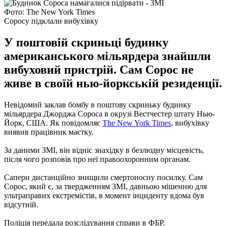
Фото: The New York Times
Соросу підклали вибухівку
У поштовій скриньці будинку
американського мільярдера знайшли
вибуховий пристрій. Сам Сорос не
живе в своїй нью-йоркській резиденції.
Невідомий заклав бомбу в поштову скриньку будинку
мільярдера Джорджа Сороса в окрузі Вестчестер штату Нью-
Йорк, США. Як повідомляє
The New York Times
, вибухівку
виявив працівник маєтку.
За даними ЗМІ, він відніс знахідку в безлюдну місцевість,
після чого розповів про неї правоохоронним органам.
Сапери дистанційно знищили смертоносну посилку. Сам
Сорос, який є, за твердженням ЗМІ, давньою мішенню для
ультраправих екстремістів, в момент інциденту вдома був
відсутній.
Поліція передала розслідування справи в ФБР.