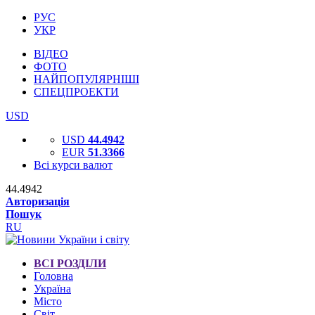
РУС
УКР
ВІДЕО
ФОТО
НАЙПОПУЛЯРНІШІ
СПЕЦПРОЕКТИ
USD
USD
44.4942
EUR
51.3366
Всі курси валют
44.4942
Авторизація
Пошук
RU
ВСІ РОЗДІЛИ
Головна
Україна
Місто
Світ