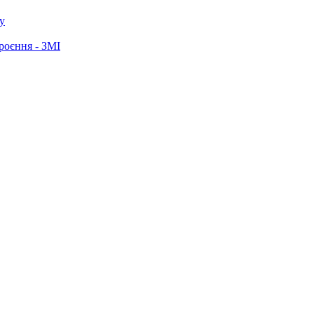
у
роєння - ЗМІ