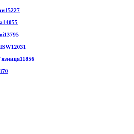
ни
15227
а
14055
ві
13795
 ISW
12031
'язниця
11856
870