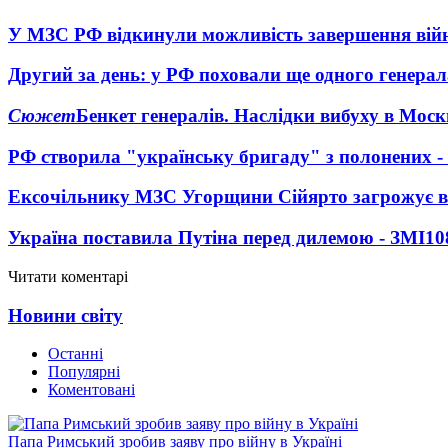
У МЗС РФ відкинули можливість завершення вій
Другий за день: у РФ поховали ще одного генерал
Сюжет
Бенкет генералів. Наслідки вибуху в Моск
РФ створила "українську бригаду" з полонених -
Ексочільнику МЗС Угорщини Сійярто загрожує в
Україна поставила Путіна перед дилемою - ЗМІ
10
Читати коментарі
Новини світу
Останні
Популярні
Коментовані
Папа Римський зробив заяву про війну в Україні