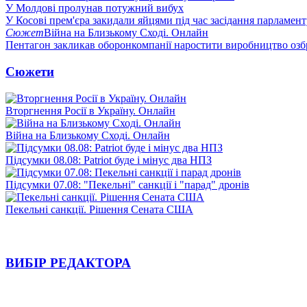
У Молдові пролунав потужний вибух
У Косові прем'єра закидали яйцями під час засідання парламент
Сюжет
Війна на Близькому Сході. Онлайн
Пентагон закликав оборонкомпанії наростити виробництво озб
Сюжети
Вторгнення Росії в Україну. Онлайн
Війна на Близькому Сході. Онлайн
Підсумки 08.08: Patriot буде і мінус два НПЗ
Підсумки 07.08: "Пекельні" санкції і "парад" дронів
Пекельні санкції. Рішення Сената США
ВИБІР РЕДАКТОРА