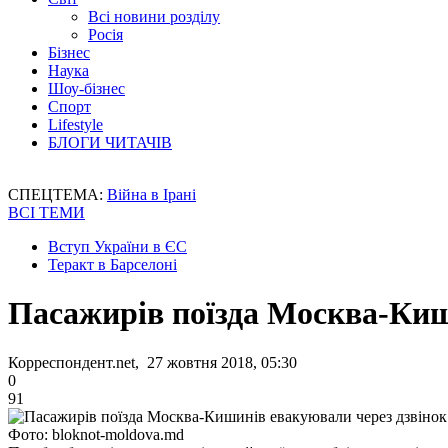
Всі новини розділу
Росія
Бізнес
Наука
Шоу-бізнес
Спорт
Lifestyle
БЛОГИ ЧИТАЧІВ
СПЕЦТЕМА:
Війна в Ірані
ВСІ ТЕМИ
Вступ України в ЄС
Теракт в Барселоні
Пасажирів поїзда Москва-Киш
Корреспондент.net, 27 жовтня 2018, 05:30
0
91
Фото: bloknot-moldova.md