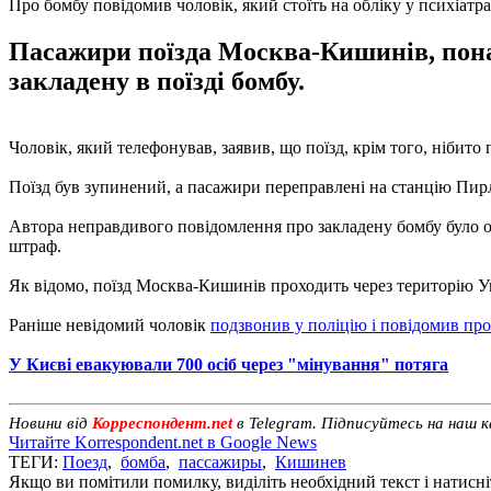
Про бомбу повідомив чоловік, який стоїть на обліку у психіатра
Пасажири поїзда Москва-Кишинів, понад 
закладену в поїзді бомбу.
Чоловік, який телефонував, заявив, що поїзд, крім того, нібит
Поїзд був зупинений, а пасажири переправлені на станцію Пирл
Автора неправдивого повідомлення про закладену бомбу було о
штраф.
Як відомо, поїзд Москва-Кишинів проходить через територію У
Раніше невідомий чоловік
подзвонив у поліцію і повідомив про
У Києві евакуювали 700 осіб через "мінування" потяга
Новини від
Корреспондент.net
в Telegram. Підписуйтесь на наш 
Читайте Korrespondent.net в Google News
ТЕГИ:
Поезд
,
бомба
,
пассажиры
,
Кишинев
Якщо ви помітили помилку, виділіть необхідний текст і натисніт