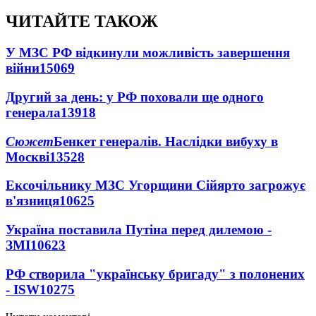
ЧИТАЙТЕ ТАКОЖ
У МЗС РФ відкинули можливість завершення
війни
15069
Другий за день: у РФ поховали ще одного
генерала
13918
Сюжет
Бенкет генералів. Наслідки вибуху в
Москві
13528
Ексочільнику МЗС Угорщини Сійярто загрожує
в'язниця
10625
Україна поставила Путіна перед дилемою -
ЗМІ
10623
РФ створила "українську бригаду" з полонених
- ISW
10275