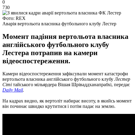
0
730
Фото: REX
Аварія вертольота власника футбольного клубу Лестер
Момент падіння вертольота власника
англійського футбольного клубу
Лестера потрапив на камери
відеоспостереження.
Камери відеоспостереження зафіксували момент катастрофи
вертольота власника англійського футбольного клубу
Лестер
Сіті
тайського мільярдера Вішая Шріваддханапрабхі, передає
Daily Mail
.
На кадрах видно, як вертоліт набирає висоту, в якийсь момент
він починає швидко крутитися і потім падає на землю.