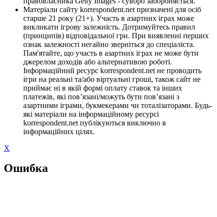
правовласника Getty Images - суворо забороняється.
Матеріали сайту korrespondent.net призначені для осіб
старше 21 року (21+). Участь в азартних іграх може
викликати ігрову залежність. Дотримуйтесь правил
(принципів) відповідальної гри. При виявленні перших
ознак залежності негайно зверніться до спеціаліста.
Пам'ятайте, що участь в азартних іграх не може бути
джерелом доходів або альтернативою роботі.
Інформаційний ресурс korrespondent.net не проводить
ігри на реальні та/або віртуальні гроші, також сайт не
приймає ні в якій формі оплату ставок та інших
платежів, які пов’язані/можуть бути пов’язані з
азартними іграми, букмекерами чи тоталізаторами. Будь-
які матеріали на інформаційному ресурсі
korrespondent.net публікуються виключно в
інформаційних цілях.
X
Ошибка