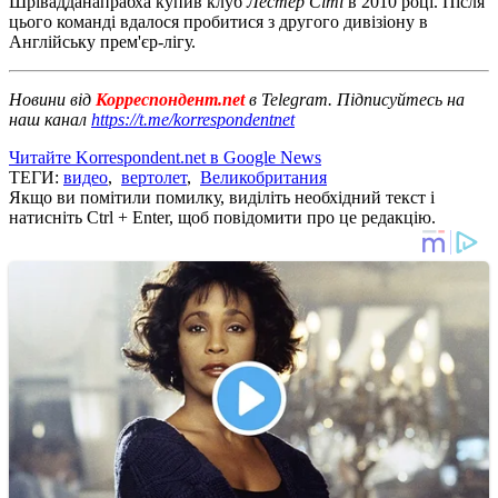
Шрівадданапрабха купив клуб
Лестер Сіті
в 2010 році.
Після
цього команді вдалося пробитися з другого дивізіону в
Англійську прем'єр-лігу.
Новини від
Корреспондент.net
в Telegram. Підписуйтесь на
наш канал
https://t.me/korrespondentnet
Читайте Korrespondent.net в Google News
ТЕГИ:
видео
,
вертолет
,
Великобритания
Якщо ви помітили помилку, виділіть необхідний текст і
натисніть Ctrl + Enter, щоб повідомити про це редакцію.