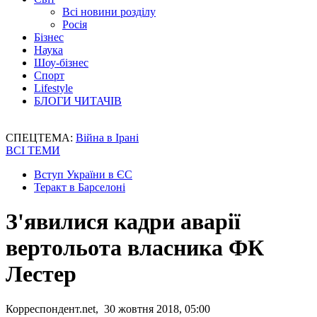
Всі новини розділу
Росія
Бізнес
Наука
Шоу-бізнес
Спорт
Lifestyle
БЛОГИ ЧИТАЧІВ
СПЕЦТЕМА:
Війна в Ірані
ВСІ ТЕМИ
Вступ України в ЄС
Теракт в Барселоні
З'явилися кадри аварії
вертольота власника ФК
Лестер
Корреспондент.net, 30 жовтня 2018, 05:00