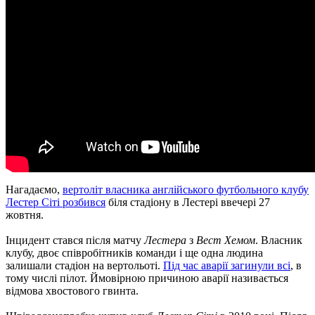
Нагадаємо,
вертоліт власника англійського футбольного клубу
Лестер Сіті розбився
біля стадіону в Лестері ввечері 27
жовтня.
Інцидент стався після матчу
Лестера
з
Вест Хемом
.
Власник
клубу, двоє співробітників команди і ще одна людина
залишали стадіон на вертольоті.
Під час аварії загинули всі
, в
тому числі пілот.
Ймовірною причиною аварії називається
відмова хвостового гвинта.