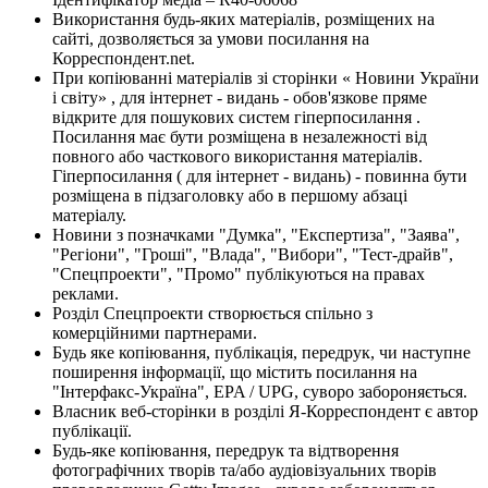
Використання будь-яких матеріалів, розміщених на
сайті, дозволяється за умови посилання на
Корреспондент.net.
При копіюванні матеріалів зі сторінки « Новини України
і світу» , для інтернет - видань - обов'язкове пряме
відкрите для пошукових систем гіперпосилання .
Посилання має бути розміщена в незалежності від
повного або часткового використання матеріалів.
Гіперпосилання ( для інтернет - видань) - повинна бути
розміщена в підзаголовку або в першому абзаці
матеріалу.
Новини з позначками "Думка", "Експертиза", "Заява",
"Регіони", "Гроші", "Влада", "Вибори", "Тест-драйв",
"Спецпроекти", "Промо" публікуються на правах
реклами.
Розділ Спецпроекти створюється спільно з
комерційними партнерами.
Будь яке копіювання, публікація, передрук, чи наступне
поширення інформації, що містить посилання на
"Інтерфакс-Україна", EPA / UPG, суворо забороняється.
Власник веб-сторінки в розділі Я-Корреспондент є автор
публікації.
Будь-яке копіювання, передрук та відтворення
фотографічних творів та/або аудіовізуальних творів