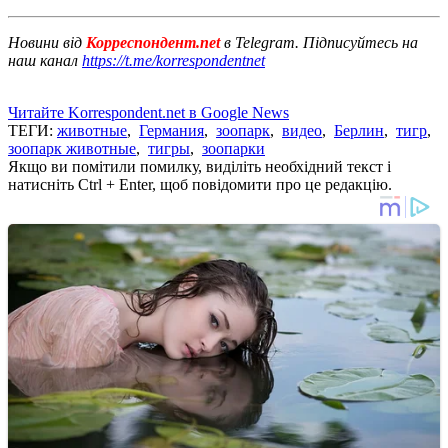
Новини від
Корреспондент.net
в Telegram. Підписуйтесь на
наш канал
https://t.me/korrespondentnet
Читайте Korrespondent.net в Google News
ТЕГИ:
животные
,
Германия
,
зоопарк
,
видео
,
Берлин
,
тигр
,
зоопарк животные
,
тигры
,
зоопарки
Якщо ви помітили помилку, виділіть необхідний текст і
натисніть Ctrl + Enter, щоб повідомити про це редакцію.