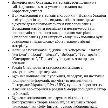
Використання будь-яких матеріалів, розміщених на
сайті, дозволяється за умови посилання на
Корреспондент.net.
При копіюванні матеріалів зі сторінки « Новини України
і світу» , для інтернет - видань - обов'язкове пряме
відкрите для пошукових систем гіперпосилання .
Посилання має бути розміщена в незалежності від
повного або часткового використання матеріалів.
Гіперпосилання ( для інтернет - видань) - повинна бути
розміщена в підзаголовку або в першому абзаці
матеріалу.
Новини з позначками "Думка", "Експертиза", "Заява",
"Регіони", "Гроші", "Влада", "Вибори", "Тест-драйв",
"Спецпроекти", "Промо" публікуються на правах
реклами.
Розділ Спецпроекти створюється спільно з
комерційними партнерами.
Будь яке копіювання, публікація, передрук, чи наступне
поширення інформації, що містить посилання на
"Інтерфакс-Україна", EPA / UPG, суворо забороняється.
Власник веб-сторінки в розділі Я-Корреспондент є автор
публікації.
Будь-яке копіювання, передрук та відтворення
фотографічних творів та/або аудіовізуальних творів
правовласника Getty Images - суворо забороняється.