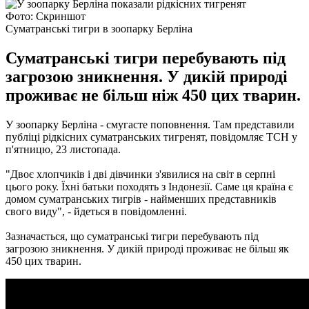
Фото: Скриншот
Суматранські тигри в зоопарку Берліна
Суматранські тигри перебувають під
загрозою зникнення. У дикій природі
проживає не більш ніж 450 цих тварин.
У зоопарку Берліна - смугасте поповнення.
Там представили
публіці рідкісних суматранських тигренят, повідомляє ТСН у
п'ятницю, 23 листопада.
"Двоє хлопчиків і дві дівчинки з'явилися на світ в серпні
цього року. Їхні батьки походять з Індонезії. Саме ця країна є
домом суматранських тигрів - найменших представників
свого виду", - йдеться в повідомленні.
Зазначається, що суматранські тигри перебувають під
загрозою зникнення.
У дикій природі проживає не більш як
450 цих тварин.