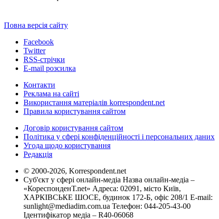
Повна версія сайту
Facebook
Twitter
RSS-стрічки
E-mail розсилка
Контакти
Реклама на сайті
Використання матеріалів korrespondent.net
Правила користування сайтом
Договір користування сайтом
Політика у сфері конфіденційності і персональних даних
Угода щодо користування
Редакція
© 2000-2026, Korrespondent.net
Суб'єкт у сфері онлайн-медіа Назва онлайн-медіа –
«КореспонденТ.net» Адреса: 02091, місто Київ,
ХАРКІВСЬКЕ ШОСЕ, будинок 172-Б, офіс 208/1 E-mail:
sunlight@mediadim.com.ua
Телефон: 044-205-43-00
Ідентифікатор медіа – R40-06068