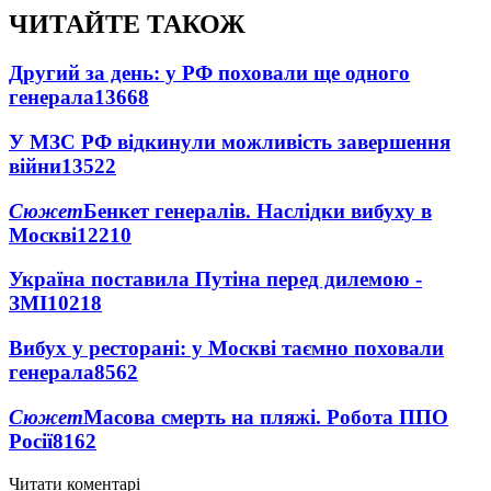
ЧИТАЙТЕ ТАКОЖ
Другий за день: у РФ поховали ще одного
генерала
13668
У МЗС РФ відкинули можливість завершення
війни
13522
Сюжет
Бенкет генералів. Наслідки вибуху в
Москві
12210
Україна поставила Путіна перед дилемою -
ЗМІ
10218
Вибух у ресторані: у Москві таємно поховали
генерала
8562
Сюжет
Масова смерть на пляжі. Робота ППО
Росії
8162
Читати коментарі