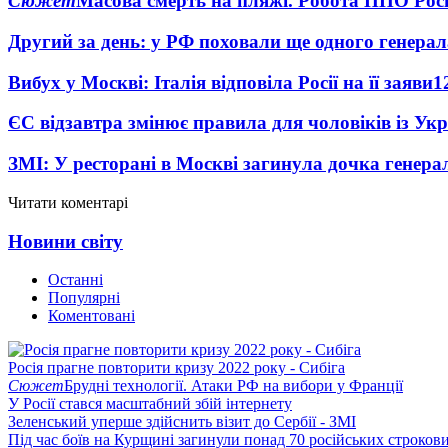
Сюжет
Масова смерть на пляжі. Робота ППО Росі
Другий за день: у РФ поховали ще одного генерал
Вибух у Москві: Італія відповіла Росії на її заяви
1
ЄС відзавтра змінює правила для чоловіків із Ук
ЗМІ: У ресторані в Москві загинула дочка генера
Читати коментарі
Новини світу
Останні
Популярні
Коментовані
Росія прагне повторити кризу 2022 року - Сибіга
Сюжет
Брудні технології. Атаки РФ на вибори у Франції
У Росії стався масштабний збій інтернету
Зеленський уперше здійснить візит до Сербії - ЗМІ
Під час боїв на Курщині загинули понад 70 російських строкови