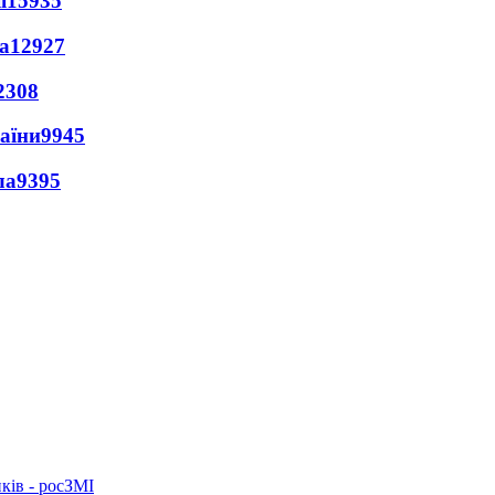
ї
15935
а
12927
2308
раїни
9945
ла
9395
ків - росЗМІ