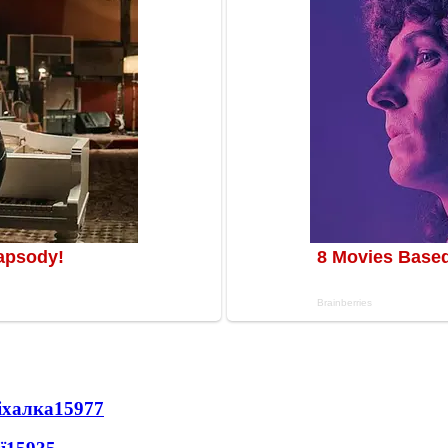
іхалка
15977