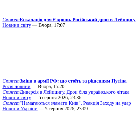
Сюжет
Ескалація для Європи. Російський дрон в Лейпцигу
Новини світу
— Вчора, 17:07
Сюжет
Зміни в армії РФ: що стоїть за рішенням Путіна
Росія новини
— Вчора, 15:20
Сюжет
Диверсія в Лейпцигу. Дрон біля українського літака
Новини світу
— 5 серпня 2026, 23:36
Сюжет
"Намагаються зламати Київ". Реакція Заходу на удар
Новини України
— 5 серпня 2026, 23:09