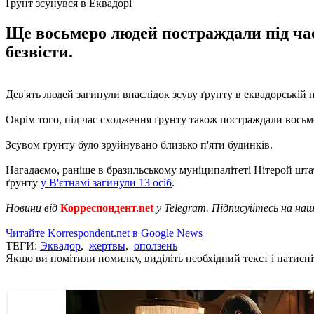
Ґрунт зсунувся в Еквадорі
Ще восьмеро людей постраждали під час
безвісти.
Дев'ять людей загинули внаслідок зсуву ґрунту в еквадорській
Окрім того, під час сходження ґрунту також постраждали вось
Зсувом ґрунту було зруйнувано близько п'яти будинків.
Нагадаємо, раніше в бразильському муніципалітеті Нітерой шт
ґрунту
у В'єтнамі загинули 13 осіб
.
Новини від
Корреспондент.net
у Telegram. Підписуйтесь на на
Читайте Korrespondent.net в Google News
ТЕГИ:
Эквадор
,
жертвы
,
оползень
Якщо ви помітили помилку, виділіть необхідний текст і натисніт