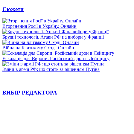
Сюжети
Вторгнення Росії в Україну. Онлайн
Брудні технології. Атаки РФ на вибори у Франції
Війна на Близькому Сході. Онлайн
Ескалація для Європи. Російський дрон в Лейпцигу
Зміни в армії РФ: що стоїть за рішенням Путіна
ВИБІР РЕДАКТОРА