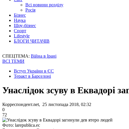
Всі новини розділу
Росія
Бізнес
Наука
Шоу-бізнес
Спорт
Lifestyle
БЛОГИ ЧИТАЧІВ
СПЕЦТЕМА:
Війна в Ірані
ВСІ ТЕМИ
Вступ України в ЄС
Теракт в Барселоні
Унаслідок зсуву в Еквадорі за
Корреспондент.net, 25 листопада 2018, 02:32
0
72
Фото: larepublica.ec