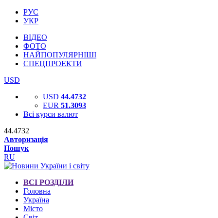
РУС
УКР
ВІДЕО
ФОТО
НАЙПОПУЛЯРНІШІ
СПЕЦПРОЕКТИ
USD
USD
44.4732
EUR
51.3093
Всі курси валют
44.4732
Авторизація
Пошук
RU
ВСІ РОЗДІЛИ
Головна
Україна
Місто
Світ