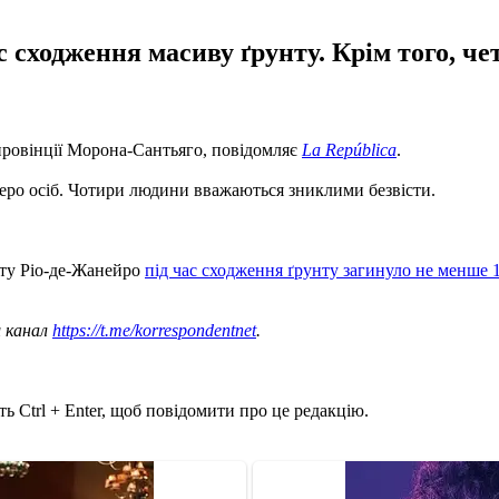
 сходження масиву ґрунту. Крім того, 
 провінції Морона-Сантьяго, повідомляє
La República
.
меро осіб. Чотири людини вважаються зниклими безвісти.
ату Ріо-де-Жанейро
під час сходження ґрунту загинуло не менше 
ш канал
https://t.me/korrespondentnet
.
ь Ctrl + Enter, щоб повідомити про це редакцію.