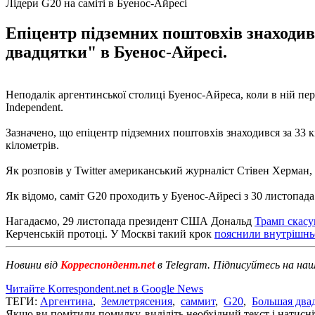
Лідери G20 на саміті в Буенос-Айресі
Епіцентр підземних поштовхів знаходивс
двадцятки" в Буенос-Айресі.
Неподалік аргентинської столиці Буенос-Айреса, коли в ній пер
Independent.
Зазначено, що епіцентр підземних поштовхів знаходився за 33 к
кілометрів.
Як розповів у Twitter американський журналіст Стівен Херман, 
Як відомо, саміт G20 проходить у Буенос-Айресі з 30 листопада
Нагадаємо, 29 листопада президент США Дональд
Трамп скасу
Керченській протоці. У Москві такий крок
пояснили внутрішн
Новини від
Корреспондент.net
в Telegram. Підписуйтесь на на
Читайте Korrespondent.net в Google News
ТЕГИ:
Аргентина
,
Землетрясения
,
саммит
,
G20
,
Большая два
Якщо ви помітили помилку, виділіть необхідний текст і натисніт