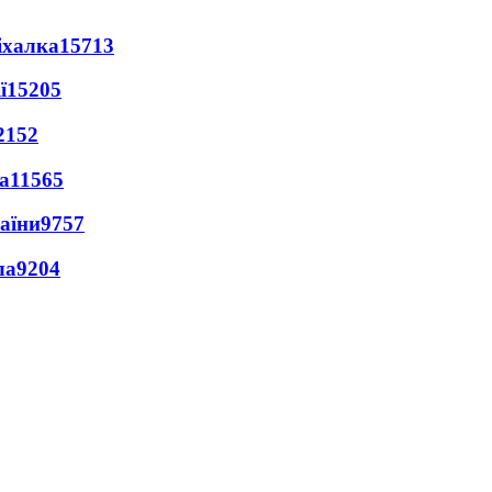
іхалка
15713
ї
15205
2152
а
11565
раїни
9757
ла
9204