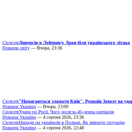
Сюжет
Диверсія в Лейпцигу. Дрон біля українського літака
Новини світу
— Вчора, 23:36
Сюжет
"Намагаються зламати Київ". Реакція Заходу на уда
Новини України
— Вчора, 23:09
Сюжет
Удари по Росії. Чого досягла 40-денна операція
Новини України
— 4 серпня 2026, 23:36
Сюжет
Напади на українців в Польщі. Як змінити ситуацію
Новини України
— 4 серпня 2026, 22:48