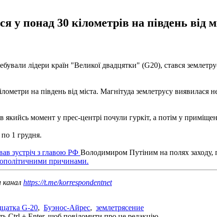
я у понад 30 кілометрів на південь від 
ебували лідери країн "Великої двадцятки" (G20), стався землетру
ілометри на південь від міста. Магнітуда землетрусу виявилася не
в якийсь момент у прес-центрі почули гуркіт, а потім у приміще
 по 1 грудня.
вав зустріч з главою РФ
Володимиром Путіним на полях заходу, п
ьополітичними причинами.
ш канал
https://t.me/korrespondentnet
дцатка G-20
,
Буэнос-Айрес
,
землетрясение
ь Ctrl + Enter, щоб повідомити про це редакцію.