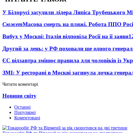
У Білорусі засудили лідера Ляпіса Трубецького М
Сюжет
Масова смерть на пляжі. Робота ППО Росі
Вибух у Москві: Італія відповіла Росії на її заяви
1
Другий за день: у РФ поховали ще одного генерал
ЄС відзавтра змінює правила для чоловіків із Ук
ЗМІ: У ресторані в Москві загинула дочка генера
Читати коментарі
Новини світу
Останні
Популярні
Коментовані