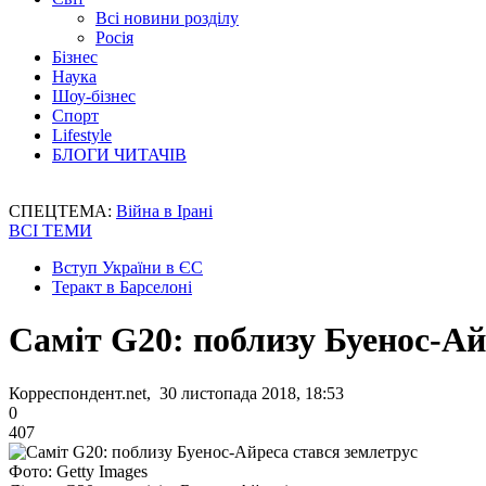
Всі новини розділу
Росія
Бізнес
Наука
Шоу-бізнес
Спорт
Lifestyle
БЛОГИ ЧИТАЧІВ
СПЕЦТЕМА:
Війна в Ірані
ВСІ ТЕМИ
Вступ України в ЄС
Теракт в Барселоні
Саміт G20: поблизу Буенос-Ай
Корреспондент.net, 30 листопада 2018, 18:53
0
407
Фото: Getty Images