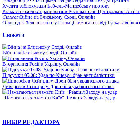
Товарообіг РФ та Вірменії за рік скоротився на дві третини
Хусити заблокували Баб-ель-Мандебську протоку
Кількість охочих працювати в Росії жителів Центральної Азії в
Сюжет
Війна на Близькому Сході. Онлайн
Орден для Зеленського: у Польщі вимагають від Туска заверши
Сюжети
Війна на Близькому Сході. Онлайн
Вторгнення Росії в Україну. Онлайн
Підсумки 05.08: Удар по Києву і брак антибалістики
Диверсія в Лейпцигу. Дрон біля українського літака
"Намагаються зламати Київ". Реакція Заходу на удар
ВИБІР РЕДАКТОРА