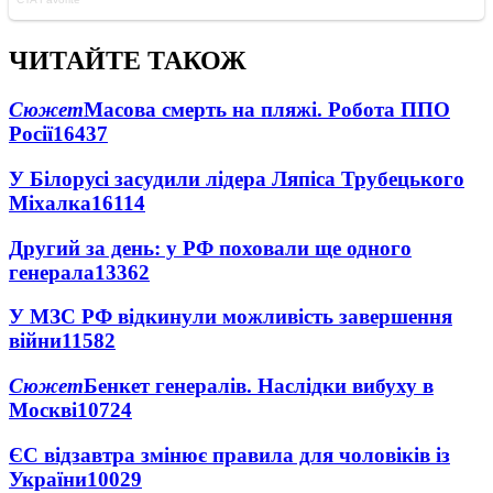
ЧИТАЙТЕ ТАКОЖ
Сюжет
Масова смерть на пляжі. Робота ППО
Росії
16437
У Білорусі засудили лідера Ляпіса Трубецького
Міхалка
16114
Другий за день: у РФ поховали ще одного
генерала
13362
У МЗС РФ відкинули можливість завершення
війни
11582
Сюжет
Бенкет генералів. Наслідки вибуху в
Москві
10724
ЄС відзавтра змінює правила для чоловіків із
України
10029