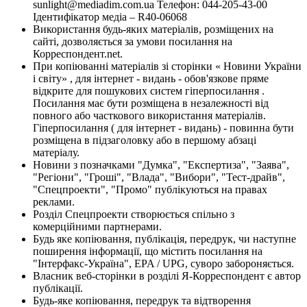
sunlight@mediadim.com.ua
Телефон: 044-205-43-00
Ідентифікатор медіа – R40-06068
Використання будь-яких матеріалів, розміщених на
сайті, дозволяється за умови посилання на
Корреспондент.net.
При копіюванні матеріалів зі сторінки « Новини України
і світу» , для інтернет - видань - обов'язкове пряме
відкрите для пошукових систем гіперпосилання .
Посилання має бути розміщена в незалежності від
повного або часткового використання матеріалів.
Гіперпосилання ( для інтернет - видань) - повинна бути
розміщена в підзаголовку або в першому абзаці
матеріалу.
Новини з позначками "Думка", "Експертиза", "Заява",
"Регіони", "Гроші", "Влада", "Вибори", "Тест-драйв",
"Спецпроекти", "Промо" публікуються на правах
реклами.
Розділ Спецпроекти створюється спільно з
комерційними партнерами.
Будь яке копіювання, публікація, передрук, чи наступне
поширення інформації, що містить посилання на
"Інтерфакс-Україна", EPA / UPG, суворо забороняється.
Власник веб-сторінки в розділі Я-Корреспондент є автор
публікації.
Будь-яке копіювання, передрук та відтворення