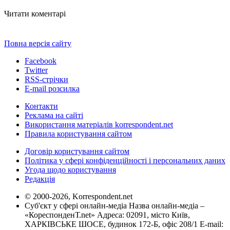
Читати коментарі
Повна версія сайту
Facebook
Twitter
RSS-стрічки
E-mail розсилка
Контакти
Реклама на сайті
Використання матеріалів korrespondent.net
Правила користування сайтом
Договір користування сайтом
Політика у сфері конфіденційності і персональних даних
Угода щодо користування
Редакція
© 2000-2026, Korrespondent.net
Суб'єкт у сфері онлайн-медіа Назва онлайн-медіа –
«КореспонденТ.net» Адреса: 02091, місто Київ,
ХАРКІВСЬКЕ ШОСЕ, будинок 172-Б, офіс 208/1 E-mail: