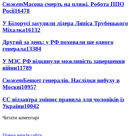
Сюжет
Масова смерть на пляжі. Робота ППО
Росії
16478
У Білорусі засудили лідера Ляпіса Трубецького
Міхалка
16132
Другий за день: у РФ поховали ще одного
генерала
13384
У МЗС РФ відкинули можливість завершення
війни
11789
Сюжет
Бенкет генералів. Наслідки вибуху в
Москві
10957
ЄС відзавтра змінює правила для чоловіків із
України
10042
Читати коментарі
Повна версія сайту