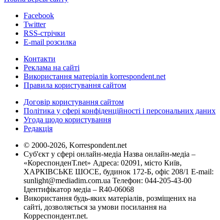
Facebook
Twitter
RSS-стрічки
E-mail розсилка
Контакти
Реклама на сайті
Використання матеріалів korrespondent.net
Правила користування сайтом
Договір користування сайтом
Політика у сфері конфіденційності і персональних даних
Угода щодо користування
Редакція
© 2000-2026, Korrespondent.net
Суб'єкт у сфері онлайн-медіа Назва онлайн-медіа –
«КореспонденТ.net» Адреса: 02091, місто Київ,
ХАРКІВСЬКЕ ШОСЕ, будинок 172-Б, офіс 208/1 E-mail:
sunlight@mediadim.com.ua
Телефон: 044-205-43-00
Ідентифікатор медіа – R40-06068
Використання будь-яких матеріалів, розміщених на
сайті, дозволяється за умови посилання на
Корреспондент.net.