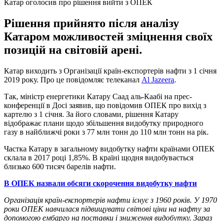
Катар оголосив про рішення вийти з ОПЕК
Рішення прийнято після аналізу
Катаром можливостей зміцнення своїх
позицій на світовій арені.
Катар виходить з Організації країн-експортерів нафти з 1 січня
2019 року. Про це повідомляє телеканал
Al Jazeera
.
Так, міністр енергетики Катару Саад аль-Каабі на прес-
конференції в Досі заявив, що повідомив ОПЕК про вихід з
картелю з 1 січня. За його словами, рішення Катару
відображає плани щодо збільшення видобутку природного
газу в найближчі роки з 77 млн ​​тонн до 110 млн тонн на рік.
Частка Катару в загальному видобутку нафти країнами ОПЕК
склала в 2017 році 1,85%. В країні щодня видобувається
близько 600 тисяч барелів нафти.
В ОПЕК назвали обсяги скорочення видобутку нафти
Організація країн-експортерів нафти існує з 1960 років. У 1970
роки ОПЕК навчилася підвищувати світові ціни на нафту за
допомогою ембарго на поставки і зниження видобутку. Зараз