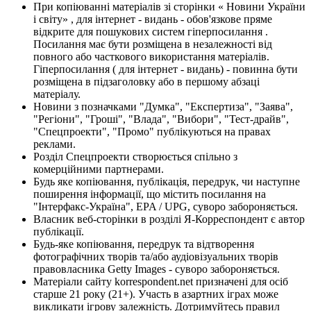
При копіюванні матеріалів зі сторінки « Новини України
і світу» , для інтернет - видань - обов'язкове пряме
відкрите для пошукових систем гіперпосилання .
Посилання має бути розміщена в незалежності від
повного або часткового використання матеріалів.
Гіперпосилання ( для інтернет - видань) - повинна бути
розміщена в підзаголовку або в першому абзаці
матеріалу.
Новини з позначками "Думка", "Експертиза", "Заява",
"Регіони", "Гроші", "Влада", "Вибори", "Тест-драйв",
"Спецпроекти", "Промо" публікуються на правах
реклами.
Розділ Спецпроекти створюється спільно з
комерційними партнерами.
Будь яке копіювання, публікація, передрук, чи наступне
поширення інформації, що містить посилання на
"Інтерфакс-Україна", EPA / UPG, суворо забороняється.
Власник веб-сторінки в розділі Я-Корреспондент є автор
публікації.
Будь-яке копіювання, передрук та відтворення
фотографічних творів та/або аудіовізуальних творів
правовласника Getty Images - суворо забороняється.
Матеріали сайту korrespondent.net призначені для осіб
старше 21 року (21+). Участь в азартних іграх може
викликати ігрову залежність. Дотримуйтесь правил