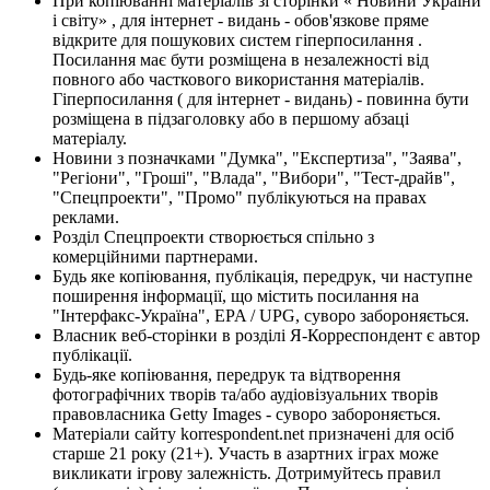
При копіюванні матеріалів зі сторінки « Новини України
і світу» , для інтернет - видань - обов'язкове пряме
відкрите для пошукових систем гіперпосилання .
Посилання має бути розміщена в незалежності від
повного або часткового використання матеріалів.
Гіперпосилання ( для інтернет - видань) - повинна бути
розміщена в підзаголовку або в першому абзаці
матеріалу.
Новини з позначками "Думка", "Експертиза", "Заява",
"Регіони", "Гроші", "Влада", "Вибори", "Тест-драйв",
"Спецпроекти", "Промо" публікуються на правах
реклами.
Розділ Спецпроекти створюється спільно з
комерційними партнерами.
Будь яке копіювання, публікація, передрук, чи наступне
поширення інформації, що містить посилання на
"Інтерфакс-Україна", EPA / UPG, суворо забороняється.
Власник веб-сторінки в розділі Я-Корреспондент є автор
публікації.
Будь-яке копіювання, передрук та відтворення
фотографічних творів та/або аудіовізуальних творів
правовласника Getty Images - суворо забороняється.
Матеріали сайту korrespondent.net призначені для осіб
старше 21 року (21+). Участь в азартних іграх може
викликати ігрову залежність. Дотримуйтесь правил