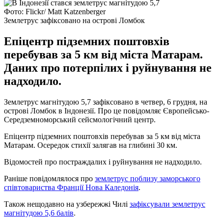
Фото: Flickr/ Matt Katzenberger
Землетрус зафіксовано на острові Ломбок
Епіцентр підземних поштовхів
перебував за 5 км від міста Матарам.
Даних про потерпілих і руйнування не
надходило.
Землетрус магнітудою 5,7 зафіксовано в четвер, 6 грудня, на
острові Ломбок в Індонезії. Про це повідомляє Європейсько-
Середземноморський сейсмологічний центр.
Епіцентр підземних поштовхів перебував за 5 км від міста
Матарам. Осередок стихії залягав на глибині 30 км.
Відомостей про постраждалих і руйнування не надходило.
Раніше повідомлялося про
землетрус поблизу заморського
співтовариства Франції Нова Каледонія
.
Також нещодавно на узбережжі Чилі
зафіксували землетрус
магнітудою 5,6 балів
.