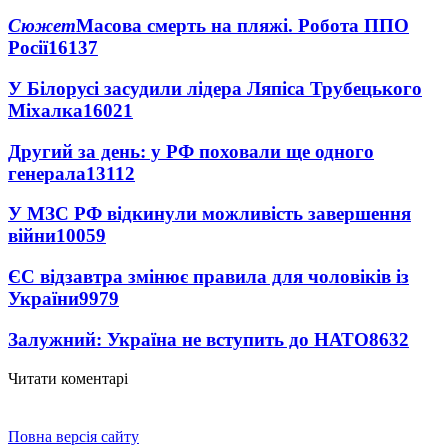
Сюжет
Масова смерть на пляжі. Робота ППО
Росії
16137
У Білорусі засудили лідера Ляпіса Трубецького
Міхалка
16021
Другий за день: у РФ поховали ще одного
генерала
13112
У МЗС РФ відкинули можливість завершення
війни
10059
ЄС відзавтра змінює правила для чоловіків із
України
9979
Залужний: Україна не вступить до НАТО
8632
Читати коментарі
Повна версія сайту