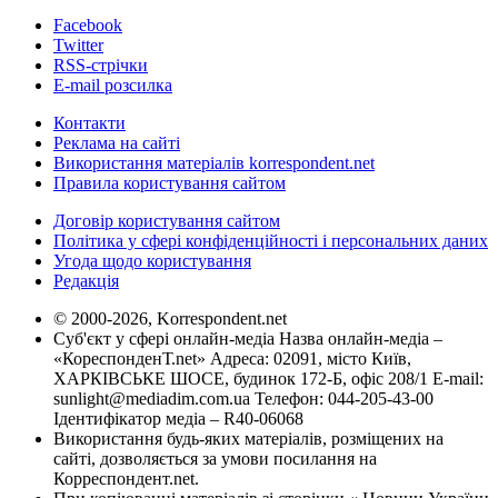
Facebook
Twitter
RSS-стрічки
E-mail розсилка
Контакти
Реклама на сайті
Використання матеріалів korrespondent.net
Правила користування сайтом
Договір користування сайтом
Політика у сфері конфіденційності і персональних даних
Угода щодо користування
Редакція
© 2000-2026, Korrespondent.net
Суб'єкт у сфері онлайн-медіа Назва онлайн-медіа –
«КореспонденТ.net» Адреса: 02091, місто Київ,
ХАРКІВСЬКЕ ШОСЕ, будинок 172-Б, офіс 208/1 E-mail:
sunlight@mediadim.com.ua
Телефон: 044-205-43-00
Ідентифікатор медіа – R40-06068
Використання будь-яких матеріалів, розміщених на
сайті, дозволяється за умови посилання на
Корреспондент.net.