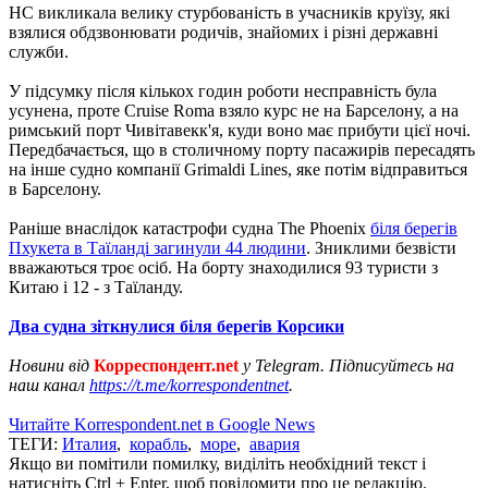
НС викликала велику стурбованість в учасників круїзу, які
взялися обдзвонювати родичів, знайомих і різні державні
служби.
У підсумку після кількох годин роботи несправність була
усунена, проте Cruise Roma взяло курс не на Барселону, а на
римський порт Чивітавекк'я, куди воно має прибути цієї ночі.
Передбачається, що в столичному порту пасажирів пересадять
на інше судно компанії Grimaldi Lines, яке потім відправиться
в Барселону.
Раніше внаслідок катастрофи судна The Phoenix
біля берегів
Пхукета в Таїланді загинули 44 людини
. Зниклими безвісти
вважаються троє осіб. На борту знаходилися 93 туристи з
Китаю і 12 - з Таїланду.
Два судна зіткнулися біля берегів Корсики
Новини від
Корреспондент.net
у Telegram. Підписуйтесь на
наш канал
https://t.me/korrespondentnet
.
Читайте Korrespondent.net в Google News
ТЕГИ:
Италия
,
корабль
,
море
,
авария
Якщо ви помітили помилку, виділіть необхідний текст і
натисніть Ctrl + Enter, щоб повідомити про це редакцію.