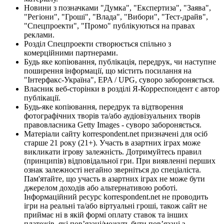
Новини з позначками "Думка", "Експертиза", "Заява",
"Регіони", "Гроші", "Влада", "Вибори", "Тест-драйв",
"Спецпроекти", "Промо" публікуються на правах
реклами.
Розділ Спецпроекти створюється спільно з
комерційними партнерами.
Будь яке копіювання, публікація, передрук, чи наступне
поширення інформації, що містить посилання на
"Інтерфакс-Україна", EPA / UPG, суворо забороняється.
Власник веб-сторінки в розділі Я-Корреспондент є автор
публікації.
Будь-яке копіювання, передрук та відтворення
фотографічних творів та/або аудіовізуальних творів
правовласника Getty Images - суворо забороняється.
Матеріали сайту korrespondent.net призначені для осіб
старше 21 року (21+). Участь в азартних іграх може
викликати ігрову залежність. Дотримуйтесь правил
(принципів) відповідальної гри. При виявленні перших
ознак залежності негайно зверніться до спеціаліста.
Пам'ятайте, що участь в азартних іграх не може бути
джерелом доходів або альтернативою роботі.
Інформаційний ресурс korrespondent.net не проводить
ігри на реальні та/або віртуальні гроші, також сайт не
приймає ні в якій формі оплату ставок та інших
платежів, які пов’язані/можуть бути пов’язані з