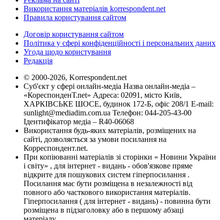
Використання матеріалів korrespondent.net
Правила користування сайтом
Договір користування сайтом
Політика у сфері конфіденційності і персональних даних
Угода щодо користування
Редакція
© 2000-2026, Korrespondent.net
Суб'єкт у сфері онлайн-медіа Назва онлайн-медіа –
«КореспонденТ.net» Адреса: 02091, місто Київ,
ХАРКІВСЬКЕ ШОСЕ, будинок 172-Б, офіс 208/1 E-mail:
sunlight@mediadim.com.ua
Телефон: 044-205-43-00
Ідентифікатор медіа – R40-06068
Використання будь-яких матеріалів, розміщених на
сайті, дозволяється за умови посилання на
Корреспондент.net.
При копіюванні матеріалів зі сторінки « Новини України
і світу» , для інтернет - видань - обов'язкове пряме
відкрите для пошукових систем гіперпосилання .
Посилання має бути розміщена в незалежності від
повного або часткового використання матеріалів.
Гіперпосилання ( для інтернет - видань) - повинна бути
розміщена в підзаголовку або в першому абзаці
матеріалу.