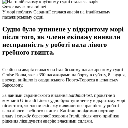
Фото: naviearmatori.net
У морі поблизу Сардинії сталася аварія на італійському
пасажирському судні
Судно було зупинене у відкритому морі
після того, як члени екіпажу виявили
несправність у роботі вала лівого
гребного гвинта.
Серйозна аварія сталася на італійському пасажирському судні
Cruise Roma, яке з 390 пасажирами на борту в суботу, 8 грудня,
ввечері вийшло із сардинського Порто-Торреса в іспанську
Барселону.
За даними сардинського видання
SardiniaPost
, прокатне з
компанії Grimaldi Lines судно було зупинене у відкритому морі
після того, як члени екіпажу виявили несправність у роботі
вала лівого гребного гвинта. Капітан повідомив портову
владу і службу берегової охорони Італії, після чого прийняв
рішення ліквідувати аварію власними силами.