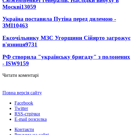
Сюжет
Бенкет генералів. Наслідки вибуху в
Москві
13059
Україна поставила Путіна перед дилемою -
ЗМІ
10463
Ексочільнику МЗС Угорщини Сійярто загрожує
в'язниця
9731
РФ створила "українську бригаду" з полонених
- ISW
9159
Читати коментарі
Повна версія сайту
Facebook
Twitter
RSS-стрічки
E-mail розсилка
Контакти
Реклама на сайті