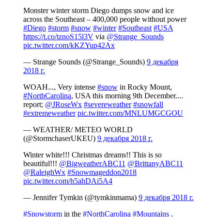
Monster winter storm Diego dumps snow and ice
across the Southeast – 400,000 people without power
#Diego
#storm
#snow
#winter
#Southeast
#USA
https://t.co/tznoS15l3V
via
@Strange_Sounds
pic.twitter.com/kKZYup42Ax
— Strange Sounds (@Strange_Sounds)
9 декабря
2018 г.
WOAH..., Very intense
#snow
in Rocky Mount,
#NorthCarolina
, USA this morning 9th December....
report;
@JRoseWx
#severeweather
#snowfall
#extremeweather
pic.twitter.com/MNLUMGCGOU
— WEATHER/ METEO WORLD
(@StormchaserUKEU)
9 декабря 2018 г.
Winter white!!! Christmas dreams!! This is so
beautiful!!!
@BigweatherABC11
@BrittanyABC11
@RaleighWx
#Snowmageddon2018
pic.twitter.com/h5ahDAi5A4
— Jennifer Tymkin (@tymkinmama)
9 декабря 2018 г.
#Snowstorm
in the
#NorthCarolina
#Mountains
.