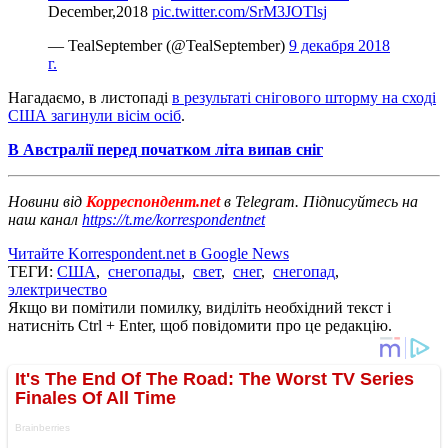
December,2018
pic.twitter.com/SrM3JOTlsj
— TealSeptember (@TealSeptember)
9 декабря 2018
г.
Нагадаємо, в листопаді
в результаті снігового шторму на сході
США загинули вісім осіб
.
В Австралії перед початком літа випав сніг
Новини від
Корреспондент.net
в Telegram. Підписуйтесь на
наш канал
https://t.me/korrespondentnet
Читайте Korrespondent.net в Google News
ТЕГИ:
США
,
снегопады
,
свет
,
снег
,
снегопад
,
электричество
Якщо ви помітили помилку, виділіть необхідний текст і
натисніть Ctrl + Enter, щоб повідомити про це редакцію.