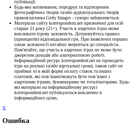
публікації.
Будь-яке копіювання, передрук та відтворення
фотографічних творів та/або аудіовізуальних творів
правовласника Getty Images - суворо забороняється.
Матеріали сайту korrespondent.net призначені для осіб
старше 21 року (21+). Участь в азартних іграх може
викликати ігрову залежність. Дотримуйтесь правил
(принципів) відповідальної гри. При виявленні перших
ознак залежності негайно зверніться до спеціаліста.
Пам'ятайте, що участь в азартних іграх не може бути
джерелом доходів або альтернативою роботі.
Інформаційний ресурс korrespondent.net не проводить
ігри на реальні та/або віртуальні гроші, також сайт не
приймає ні в якій формі оплату ставок та інших
платежів, які пов’язані/можуть бути пов’язані з
азартними іграми, букмекерами чи тоталізаторами. Будь-
які матеріали на інформаційному ресурсі
korrespondent.net публікуються виключно в
інформаційних цілях.
X
Ошибка