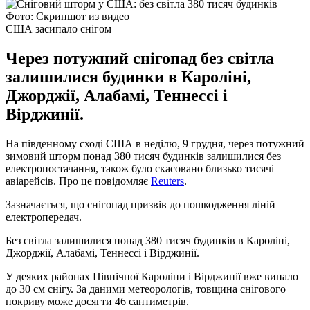
Фото: Скриншот из видео
США засипало снігом
Через потужний снігопад без світла
залишилися будинки в Кароліні,
Джорджії, Алабамі, Теннессі і
Вірджинії.
На південному сході США в неділю, 9 грудня, через потужний
зимовий шторм понад 380 тисяч будинків залишилися без
електропостачання, також було скасовано близько тисячі
авіарейсів. Про це повідомляє
Reuters
.
Зазначається, що снігопад призвів до пошкодження ліній
електропередач.
Без світла залишилися понад 380 тисяч будинків в Кароліні,
Джорджії, Алабамі, Теннессі і Вірджинії.
У деяких районах Північної Кароліни і Вірджинії вже випало
до 30 см снігу. За даними метеорологів, товщина снігового
покриву може досягти 46 сантиметрів.