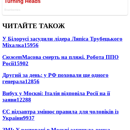
ЧИТАЙТЕ ТАКОЖ
У Білорусі засудили лідера Ляпіса Трубецького
Міхалка
15956
Сюжет
Масова смерть на пляжі. Робота ППО
Росії
15902
Другий за день: у РФ поховали ще одного
генерала
12856
Вибух у Москві: Італія відповіла Росії на її
заяви
12288
ЄС відзавтра змінює правила для чоловіків із
України
9937
ЗМІ: У ресторані в Москві загинула дочка