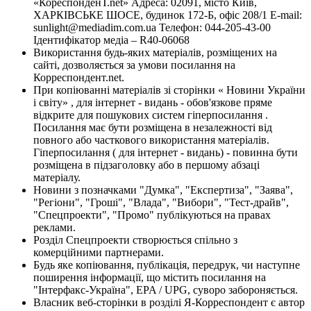
«КореспонденТ.net» Адреса: 02091, місто Київ,
ХАРКІВСЬКЕ ШОСЕ, будинок 172-Б, офіс 208/1 E-mail:
sunlight@mediadim.com.ua
Телефон: 044-205-43-00
Ідентифікатор медіа – R40-06068
Використання будь-яких матеріалів, розміщених на
сайті, дозволяється за умови посилання на
Корреспондент.net.
При копіюванні матеріалів зі сторінки « Новини України
і світу» , для інтернет - видань - обов'язкове пряме
відкрите для пошукових систем гіперпосилання .
Посилання має бути розміщена в незалежності від
повного або часткового використання матеріалів.
Гіперпосилання ( для інтернет - видань) - повинна бути
розміщена в підзаголовку або в першому абзаці
матеріалу.
Новини з позначками "Думка", "Експертиза", "Заява",
"Регіони", "Гроші", "Влада", "Вибори", "Тест-драйв",
"Спецпроекти", "Промо" публікуються на правах
реклами.
Розділ Спецпроекти створюється спільно з
комерційними партнерами.
Будь яке копіювання, публікація, передрук, чи наступне
поширення інформації, що містить посилання на
"Інтерфакс-Україна", EPA / UPG, суворо забороняється.
Власник веб-сторінки в розділі Я-Корреспондент є автор