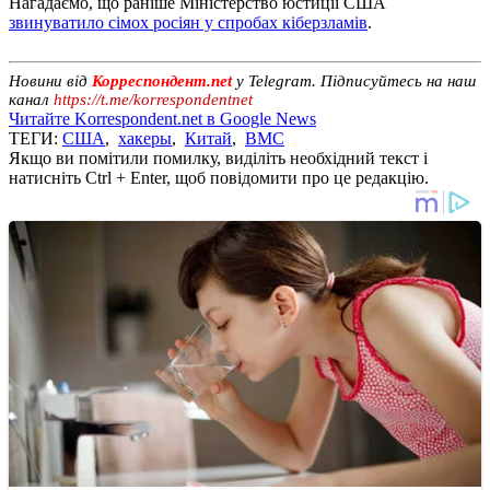
Нагадаємо, що раніше Міністерство юстиції США
звинуватило сімох росіян у спробах кіберзламів
.
Новини від
Корреспондент.net
у Telegram. Підписуйтесь на наш
канал
https://t.me/korrespondentnet
Читайте Korrespondent.net в Google News
ТЕГИ:
США
,
хакеры
,
Китай
,
ВМС
Якщо ви помітили помилку, виділіть необхідний текст і
натисніть Ctrl + Enter, щоб повідомити про це редакцію.