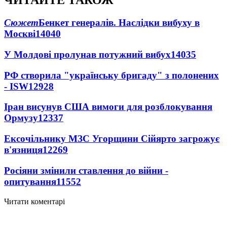
ЧИТАЙТЕ ТАКОЖ
Сюжет
Бенкет генералів. Наслідки вибуху в
Москві
14040
У Молдові пролунав потужний вибух
14035
РФ створила "українську бригаду" з полонених
- ISW
12928
Іран висунув США вимоги для розблокування
Ормузу
12337
Ексочільнику МЗС Угорщини Сійярто загрожує
в'язниця
12269
Росіяни змінили ставлення до війни -
опитування
11552
Читати коментарі