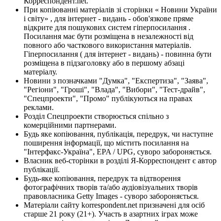
Корреспондент.net.
При копіюванні матеріалів зі сторінки « Новини України
і світу» , для інтернет - видань - обов'язкове пряме
відкрите для пошукових систем гіперпосилання .
Посилання має бути розміщена в незалежності від
повного або часткового використання матеріалів.
Гіперпосилання ( для інтернет - видань) - повинна бути
розміщена в підзаголовку або в першому абзаці
матеріалу.
Новини з позначками "Думка", "Експертиза", "Заява",
"Регіони", "Гроші", "Влада", "Вибори", "Тест-драйв",
"Спецпроекти", "Промо" публікуються на правах
реклами.
Розділ Спецпроекти створюється спільно з
комерційними партнерами.
Будь яке копіювання, публікація, передрук, чи наступне
поширення інформації, що містить посилання на
"Інтерфакс-Україна", EPA / UPG, суворо забороняється.
Власник веб-сторінки в розділі Я-Корреспондент є автор
публікації.
Будь-яке копіювання, передрук та відтворення
фотографічних творів та/або аудіовізуальних творів
правовласника Getty Images - суворо забороняється.
Матеріали сайту korrespondent.net призначені для осіб
старше 21 року (21+). Участь в азартних іграх може