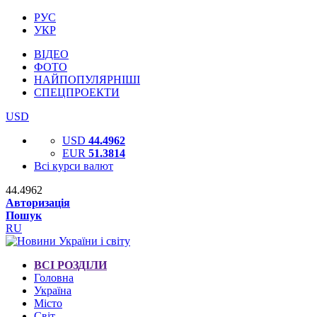
РУС
УКР
ВІДЕО
ФОТО
НАЙПОПУЛЯРНІШІ
СПЕЦПРОЕКТИ
USD
USD
44.4962
EUR
51.3814
Всі курси валют
44.4962
Авторизація
Пошук
RU
ВСІ РОЗДІЛИ
Головна
Україна
Місто
Світ