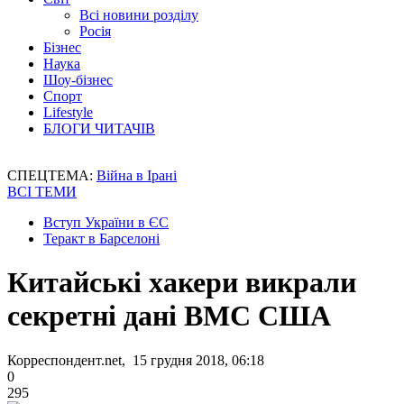
Всі новини розділу
Росія
Бізнес
Наука
Шоу-бізнес
Спорт
Lifestyle
БЛОГИ ЧИТАЧІВ
СПЕЦТЕМА:
Війна в Ірані
ВСІ ТЕМИ
Вступ України в ЄС
Теракт в Барселоні
Китайські хакери викрали
секретні дані ВМС США
Корреспондент.net, 15 грудня 2018, 06:18
0
295