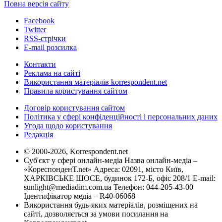
Повна версія сайту
Facebook
Twitter
RSS-стрічки
E-mail розсилка
Контакти
Реклама на сайті
Використання матеріалів korrespondent.net
Правила користування сайтом
Договір користування сайтом
Політика у сфері конфіденційності і персональних даних
Угода щодо користування
Редакція
© 2000-2026, Korrespondent.net
Суб'єкт у сфері онлайн-медіа Назва онлайн-медіа –
«КореспонденТ.net» Адреса: 02091, місто Київ,
ХАРКІВСЬКЕ ШОСЕ, будинок 172-Б, офіс 208/1 E-mail:
sunlight@mediadim.com.ua
Телефон: 044-205-43-00
Ідентифікатор медіа – R40-06068
Використання будь-яких матеріалів, розміщених на
сайті, дозволяється за умови посилання на