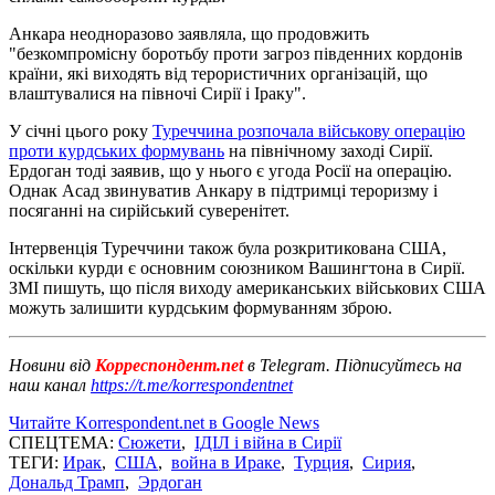
Анкара неодноразово заявляла, що продовжить
"безкомпромісну боротьбу проти загроз південних кордонів
країни, які виходять від терористичних організацій, що
влаштувалися на півночі Сирії і Іраку".
У січні цього року
Туреччина розпочала військову операцію
проти курдських формувань
на північному заході Сирії.
Ердоган тоді заявив, що у нього є угода Росії на операцію.
Однак Асад звинуватив Анкару в підтримці тероризму і
посяганні на сирійський суверенітет.
Інтервенція Туреччини також була розкритикована США,
оскільки курди є основним союзником Вашингтона в Сирії.
ЗМІ пишуть, що після виходу американських військових США
можуть залишити курдським формуванням зброю.
Новини від
Корреспондент.net
в Telegram. Підписуйтесь на
наш канал
https://t.me/korrespondentnet
Читайте Korrespondent.net в Google News
СПЕЦТЕМА:
Сюжети
,
ІДІЛ і війна в Сирії
ТЕГИ:
Ирак
,
США
,
война в Ираке
,
Турция
,
Сирия
,
Дональд Трамп
,
Эрдоган