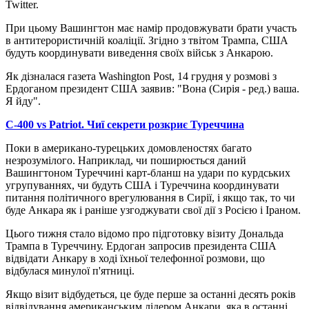
Twitter.
При цьому Вашингтон має намір продовжувати брати участь
в антитерористичній коаліції. Згідно з твітом Трампа, США
будуть координувати виведення своїх військ з Анкарою.
Як дізналася газета Washington Post, 14 грудня у розмові з
Ердоганом президент США заявив: "Вона (Сирія - ред.) ваша.
Я йду".
С-400 vs Patriot. Чиї секрети розкриє Туреччина
Поки в американо-турецьких домовленостях багато
незрозумілого. Наприклад, чи поширюється даний
Вашингтоном Туреччині карт-бланш на удари по курдських
угрупуваннях, чи будуть США і Туреччина координувати
питання політичного врегулювання в Сирії, і якщо так, то чи
буде Анкара як і раніше узгоджувати свої дії з Росією і Іраном.
Цього тижня стало відомо про підготовку візиту Дональда
Трампа в Туреччину. Ердоган запросив президента США
відвідати Анкару в ході їхньої телефонної розмови, що
відбулася минулої п'ятниці.
Якщо візит відбудеться, це буде перше за останні десять років
відвідування американським лідером Анкари, яка в останні