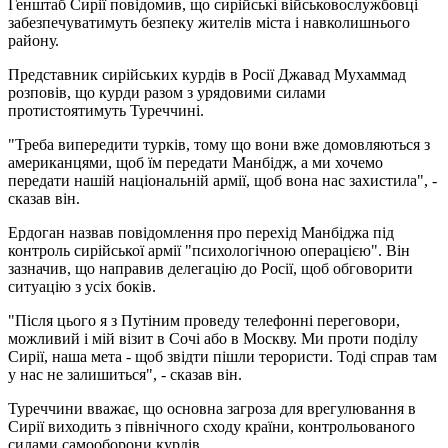
Генштаб Сирії повідомив, що сирійські військовослужбовці
забезпечуватимуть безпеку жителів міста і навколишнього
району.
Представник сирійських курдів в Росії Джавад Мухаммад
розповів, що курди разом з урядовими силами
протистоятимуть Туреччині.
"Треба випередити турків, тому що вони вже домовляються з
американцями, щоб їм передати Манбідж, а ми хочемо
передати нашій національній армії, щоб вона нас захистила", -
сказав він.
Ердоган назвав повідомлення про перехід Манбіджа під
контроль сирійської армії "психологічною операцією". Він
зазначив, що направив делегацію до Росії, щоб обговорити
ситуацію з усіх боків.
"Після цього я з Путіним проведу телефонні переговори,
можливий і мій візит в Сочі або в Москву. Ми проти поділу
Сирії, наша мета - щоб звідти пішли терористи. Тоді справ там
у нас не залишиться", - сказав він.
Туреччини вважає, що основна загроза для врегулювання в
Сирії виходить з північного сходу країни, контрольованого
силами самооборони курдів.