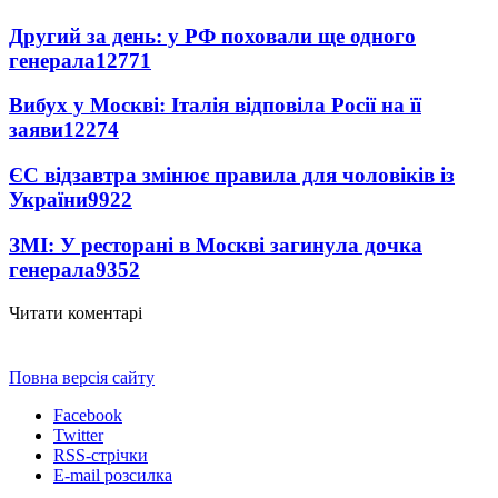
Другий за день: у РФ поховали ще одного
генерала
12771
Вибух у Москві: Італія відповіла Росії на її
заяви
12274
ЄС відзавтра змінює правила для чоловіків із
України
9922
ЗМІ: У ресторані в Москві загинула дочка
генерала
9352
Читати коментарі
Повна версія сайту
Facebook
Twitter
RSS-стрічки
E-mail розсилка