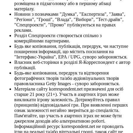
розміщена в підзаголовку або в першому абзаці
матеріалу.
Новини з позначками "Думка", "Експертиза", "Заява",
"Регіони", "Гроші", "Влада", "Вибори", "Тест-драйв",
"Спецпроекти", "Промо" публікуються на правах
реклами.
Розділ Спецпроекти створюється спільно з
комерційними партнерами.
Будь яке копіювання, публікація, передрук, чи наступне
поширення інформації, що містить посилання на
"Інтерфакс-Україна", EPA / UPG, суворо забороняється.
Власник веб-сторінки в розділі Я-Корреспондент є автор
публікації.
Будь-яке копіювання, передрук та відтворення
фотографічних творів та/або аудіовізуальних творів
правовласника Getty Images - суворо забороняється.
Матеріали сайту korrespondent.net призначені для осіб
старше 21 року (21+). Участь в азартних іграх може
викликати ігрову залежність. Дотримуйтесь правил
(принципів) відповідальної гри. При виявленні перших
ознак залежності негайно зверніться до спеціаліста.
Пам'ятайте, що участь в азартних іграх не може бути
джерелом доходів або альтернативою роботі.
Інформаційний ресурс korrespondent.net не проводить
ігри на реальні та/або віртуальні гроші, також сайт не