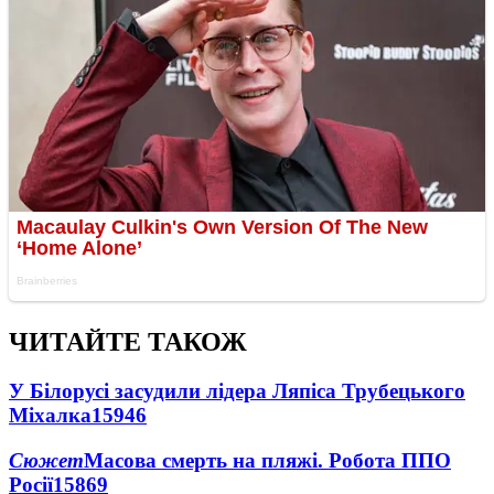
ЧИТАЙТЕ ТАКОЖ
У Білорусі засудили лідера Ляпіса Трубецького
Міхалка
15946
Сюжет
Масова смерть на пляжі. Робота ППО
Росії
15869