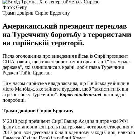
Фото: Getty
Трамп довірив Сирію Ердогану
Американський президент переклав
на Туреччину боротьбу з терористами
на сирійській території.
Після оголошення про виведення військ із Сирії президент
США заявив, що сили терористичної організації "Ісламська
держава", які залишилися в країні, доб'є глава Туреччини
Реджеп Тайіп Ердоган.
Тим часом сирійська влада заявила, що її війська увійшли в
місто Манбідж, яке зайняте курдами, щоб "захистити їх від
агресії з боку Туреччини".
Корреспондент.net
розповідає
подробиці.
Трамп довірив Сирію Ердогану
У 2018 році президент Сирії Башар Асад за підтримки РФ і
Ірану встановив контроль над трьома з чотирьох створених у
2017 році зон деескалації: на південному заході Сирії, навколо
Дамаска (Східна Гута) і в районі Хомса.