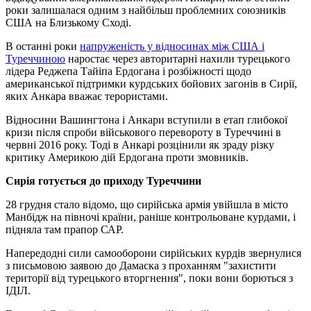
роки залишалася одним з найбільш проблемних союзників
США на Близькому Сході.
В останні роки
напруженість у відносинах між США і
Туреччиною
наростає через авторитарні нахили турецького
лідера Реджепа Тайіпа Ердогана і розбіжності щодо
американської підтримки курдських бойових загонів в Сирії,
яких Анкара вважає терористами.
Відносини Вашингтона і Анкари вступили в етап глибокої
кризи після спроби військового перевороту в Туреччині в
червні 2016 року. Тоді в Анкарі розцінили як зраду різку
критику Америкою дій Ердогана проти змовників.
Сирія готується до приходу Туреччини
28 грудня стало відомо, що сирійська армія увійшла в місто
Манбідж на півночі країни, раніше контрольоване курдами, і
підняла там прапор САР.
Напередодні сили самооборони сирійських курдів звернулися
з письмовою заявою до Дамаска з проханням "захистити
території від турецького вторгнення", поки вони борються з
ІДІЛ.