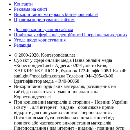
Контакти
Реклама на сайті
Використання матеріалів korrespondent.net
Правила користування сайтом
Договір користування сайтом
Політика у сфері конфіденційності і персональних даних
Угода щодо користування
Редакція
© 2000-2026, Korrespondent.net
Суб'єкт у сфері онлайн-медіа Назва онлайн-медіа –
«КореспонденТ.net» Адреса: 02091, місто Київ,
ХАРКІВСЬКЕ ШОСЕ, будинок 172-Б, офіс 208/1 E-mail:
sunlight@mediadim.com.ua
Телефон: 044-205-43-00
Ідентифікатор медіа – R40-06068
Використання будь-яких матеріалів, розміщених на
сайті, дозволяється за умови посилання на
Корреспондент.net.
При копіюванні матеріалів зі сторінки « Новини України
і світу» , для інтернет - видань - обов'язкове пряме
відкрите для пошукових систем гіперпосилання .
Посилання має бути розміщена в незалежності від
повного або часткового використання матеріалів.
Гіперпосилання ( для інтернет - видань) - повинна бути