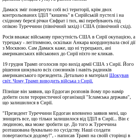
Дамаск зміг повернути собі всі території, крім двох
контрольованих ІДІЛ "кишень" в Сирійській пустелі і на
східному березі річки Євфрат і тих, які перебувають під
опікою Туреччини (північний захід) і США (північний схід).
Росія вважає військову присутність США в Сирії окупацією, а
турецьку - легітимною, оскільки Анкара координувала свої дії
з Москвою. Сам Дамаск каже, що ні турецьких, ані
американських військових до Сирії ніхто не кликав.
19 грудня Трамп оголосив про вихід армії США з Сирії. Його
рішення шокувало всіх союзників і навіть радників
американського президента. Детально в матеріалі
Шокував
світ. Чому Трамп виводить війська з Сирії.
Пізніше він заявив, що Ердоган розповів йому про намір
добити сили терористичної організації "Ісламська держава",
що залишилися в Сирії.
"Президент Туреччини Ердоган впевнено заявив мені, що
знищить все, що тільки залишилося від ІДІЛ в Сирії... Він є
людиною, яка може зробити це. До того ж Туреччина
розташована буквально по сусідству. Наші солдати
повертаються додому!", - написав Трамп на своїй сторінці в