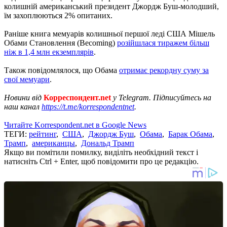
колишній американський президент Джордж Буш-молодший,
їм захоплюються 2% опитаних.
Раніше книга мемуарів колишньої першої леді США Мішель
Обами Становлення (Becoming)
розійшлася тиражем більш
ніж в 1,4 млн екземплярів
.
Також повідомлялося, що Обама
отримає рекордну суму за
свої мемуари
.
Новини від
Корреспондент.net
у Telegram. Підписуйтесь на
наш канал
https://t.me/korrespondentnet
.
Читайте Korrespondent.net в Google News
ТЕГИ:
рейтинг
,
США
,
Джордж Буш
,
Обама
,
Барак Обама
,
Трамп
,
американцы
,
Дональд Трамп
Якщо ви помітили помилку, виділіть необхідний текст і
натисніть Ctrl + Enter, щоб повідомити про це редакцію.