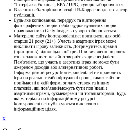
"Інтерфакс-Україна", EPA / UPG, суворо забороняється.
Власник веб-сторінки в розділі Я-Корреспондент є автор
публікації.
Будь-яке копіювання, передрук та відтворення
фотографічних творів та/або аудіовізуальних творів
правовласника Getty Images - суворо забороняється.
Матеріали сайту korrespondent.net призначені для осіб
старше 21 року (21+). Участь в азартних іграх може
викликати ігрову залежність. Дотримуйтесь правил
(принципів) відповідальної гри. При виявленні перших
ознак залежності негайно зверніться до спеціаліста.
Пам'ятайте, що участь в азартних іграх не може бути
джерелом доходів або альтернативою роботі.
Інформаційний ресурс korrespondent.net не проводить
ігри на реальні та/або віртуальні гроші, також сайт не
приймає ні в якій формі оплату ставок та інших
платежів, які пов’язані/можуть бути пов’язані з
азартними іграми, букмекерами чи тоталізаторами. Будь-
які матеріали на інформаційному ресурсі
korrespondent.net публікуються виключно в
інформаційних цілях.
X