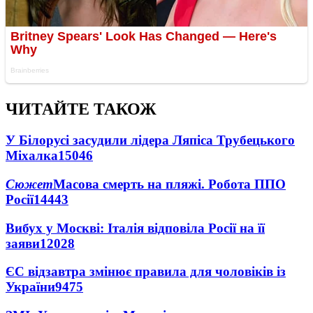
ЧИТАЙТЕ ТАКОЖ
У Білорусі засудили лідера Ляпіса Трубецького
Міхалка
15046
Сюжет
Масова смерть на пляжі. Робота ППО
Росії
14443
Вибух у Москві: Італія відповіла Росії на її
заяви
12028
ЄС відзавтра змінює правила для чоловіків із
України
9475