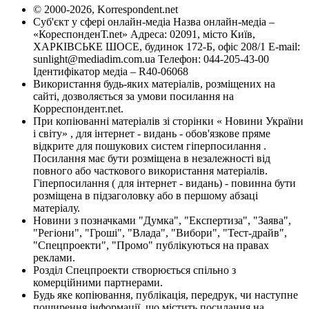
© 2000-2026, Korrespondent.net
Суб'єкт у сфері онлайн-медіа Назва онлайн-медіа –
«КореспонденТ.net» Адреса: 02091, місто Київ,
ХАРКІВСЬКЕ ШОСЕ, будинок 172-Б, офіс 208/1 E-mail:
sunlight@mediadim.com.ua
Телефон: 044-205-43-00
Ідентифікатор медіа – R40-06068
Використання будь-яких матеріалів, розміщених на
сайті, дозволяється за умови посилання на
Корреспондент.net.
При копіюванні матеріалів зі сторінки « Новини України
і світу» , для інтернет - видань - обов'язкове пряме
відкрите для пошукових систем гіперпосилання .
Посилання має бути розміщена в незалежності від
повного або часткового використання матеріалів.
Гіперпосилання ( для інтернет - видань) - повинна бути
розміщена в підзаголовку або в першому абзаці
матеріалу.
Новини з позначками "Думка", "Експертиза", "Заява",
"Регіони", "Гроші", "Влада", "Вибори", "Тест-драйв",
"Спецпроекти", "Промо" публікуються на правах
реклами.
Розділ Спецпроекти створюється спільно з
комерційними партнерами.
Будь яке копіювання, публікація, передрук, чи наступне
поширення інформації, що містить посилання на