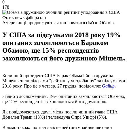
0
178
Фото: news.gallup.com
Американці продовжують захоплюватися сім'єю Обамів
У США за підсумками 2018 року 19%
опитаних захоплюються Бараком
Обамою, ще 15% респондентів
захоплюються його дружиною Мішель.
Колишній президент США Барак Обама і його дружина
Мішель стали лідерами "рейтингу уподобання" за підсумками
2018 року. Про це в четвер, 27 грудня, повідомляє
Gallup
.
Згідно з дослідженням, 19% опитаних захоплюються Обамою,
ще 15% респондентів захоплюються його дружиною.
Як повідомляється, другі місця посіли чинний глава США
Дональд Трамп (13%) і телеведуча Опра Уїнфрі (5%).
Відомо також, що третє місце рейтингу зайняв ще один