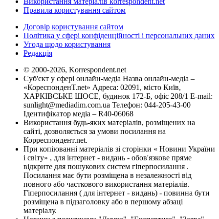
Використання матеріалів korrespondent.net
Правила користування сайтом
Договір користування сайтом
Політика у сфері конфіденційності і персональних даних
Угода щодо користування
Редакція
© 2000-2026, Korrespondent.net
Суб'єкт у сфері онлайн-медіа Назва онлайн-медіа –
«КореспонденТ.net» Адреса: 02091, місто Київ,
ХАРКІВСЬКЕ ШОСЕ, будинок 172-Б, офіс 208/1 E-mail:
sunlight@mediadim.com.ua
Телефон: 044-205-43-00
Ідентифікатор медіа – R40-06068
Використання будь-яких матеріалів, розміщених на
сайті, дозволяється за умови посилання на
Корреспондент.net.
При копіюванні матеріалів зі сторінки « Новини України
і світу» , для інтернет - видань - обов'язкове пряме
відкрите для пошукових систем гіперпосилання .
Посилання має бути розміщена в незалежності від
повного або часткового використання матеріалів.
Гіперпосилання ( для інтернет - видань) - повинна бути
розміщена в підзаголовку або в першому абзаці
матеріалу.