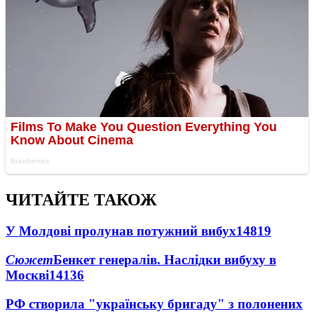
ЧИТАЙТЕ ТАКОЖ
У Молдові пролунав потужний вибух
14819
Сюжет
Бенкет генералів. Наслідки вибуху в
Москві
14136
РФ створила "українську бригаду" з полонених