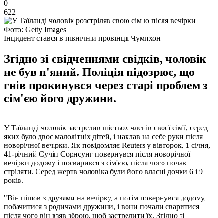
0
622
Фото: Getty Images
Інцидент стався в північній провінції Чумпхон
Згідно зі свідченнями свідків, чоловік
не був п'яний. Поліція підозрює, що
гнів прокинувся через старі проблем з
сім'єю його дружини.
У Таїланді чоловік застрелив шістьох членів своєї сім'ї, серед
яких було двоє малолітніх дітей, і наклав на себе руки після
новорічної вечірки. Як повідомляє Reuters у вівторок, 1 січня,
41-річний Сучіп Сорнсунг повернувся після новорічної
вечірки додому і посварився з сім'єю, після чого почав
стріляти. Серед жертв чоловіка були його власні дочки 6 і 9
років.
"Він пішов з друзями на вечірку, а потім повернувся додому,
побачитися з родичами дружини, і вони почали сваритися,
після чого він взяв зброю, щоб застрелити їх. Згідно зі