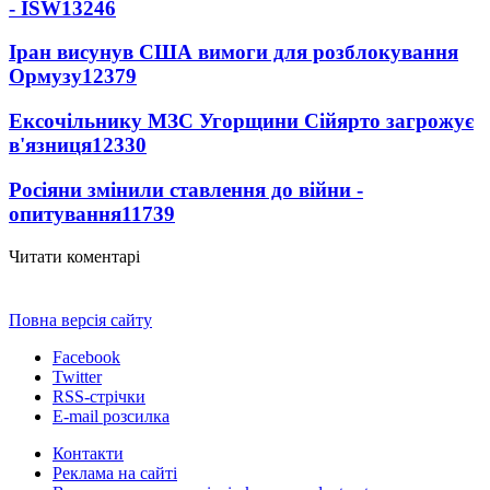
- ISW
13246
Іран висунув США вимоги для розблокування
Ормузу
12379
Ексочільнику МЗС Угорщини Сійярто загрожує
в'язниця
12330
Росіяни змінили ставлення до війни -
опитування
11739
Читати коментарі
Повна версія сайту
Facebook
Twitter
RSS-стрічки
E-mail розсилка
Контакти
Реклама на сайті