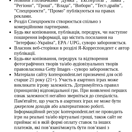
Новини з позначками "Думка", "Експертиза", "Заява",
"Регіони", "Гроші", "Влада", "Вибори", "Тест-драйв",
"Спецпроекти", "Промо" публікуються на правах
реклами.
Розділ Спецпроекти створюється спільно з
комерційними партнерами.
Будь яке копіювання, публікація, передрук, чи наступне
поширення інформації, що містить посилання на
"Інтерфакс-Україна", EPA / UPG, суворо забороняється.
Власник веб-сторінки в розділі Я-Корреспондент є автор
публікації.
Будь-яке копіювання, передрук та відтворення
фотографічних творів та/або аудіовізуальних творів
правовласника Getty Images - суворо забороняється.
Матеріали сайту korrespondent.net призначені для осіб
старше 21 року (21+). Участь в азартних іграх може
викликати ігрову залежність. Дотримуйтесь правил
(принципів) відповідальної гри. При виявленні перших
ознак залежності негайно зверніться до спеціаліста.
Пам'ятайте, що участь в азартних іграх не може бути
джерелом доходів або альтернативою роботі.
Інформаційний ресурс korrespondent.net не проводить
ігри на реальні та/або віртуальні гроші, також сайт не
приймає ні в якій формі оплату ставок та інших
платежів, які пов’язані/можуть бути пов’язані з