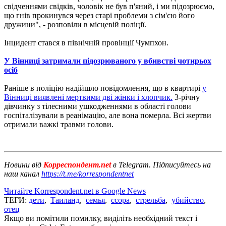
свідченнями свідків, чоловік не був п'яний, і ми підозрюємо,
що гнів прокинувся через старі проблеми з сім'єю його
дружини", - розповіли в місцевій поліції.
Інцидент стався в північній провінції Чумпхон.
У Вінниці затримали підозрюваного у вбивстві чотирьох
осіб
Раніше в поліцію надійшло повідомлення, що в квартирі
у
Вінниці виявлені мертвими дві жінки і хлопчик.
3-річну
дівчинку з тілесними ушкодженнями в області голови
госпіталізували в реанімацію, але вона померла. Всі жертви
отримали важкі травми голови.
Новини від
Корреспондент.net
в Telegram. Підписуйтесь на
наш канал
https://t.me/korrespondentnet
Читайте Korrespondent.net в Google News
ТЕГИ:
дети
,
Таиланд
,
семья
,
ссора
,
стрельба
,
убийство
,
отец
Якщо ви помітили помилку, виділіть необхідний текст і