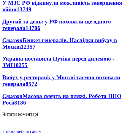
У МЗС РФ відкинули можливість завершення
війни
13749
Другий за день: у РФ поховали ще одного
генерала
13706
Сюжет
Бенкет генералів. Наслідки вибуху в
Москві
12357
Україна поставила Путіна перед дилемою -
ЗМІ
10255
Вибух у ресторані: у Москві таємно поховали
генерала
8572
Сюжет
Масова смерть на пляжі. Робота ППО
Росії
8186
Читати коментарі
Повна версія сайту