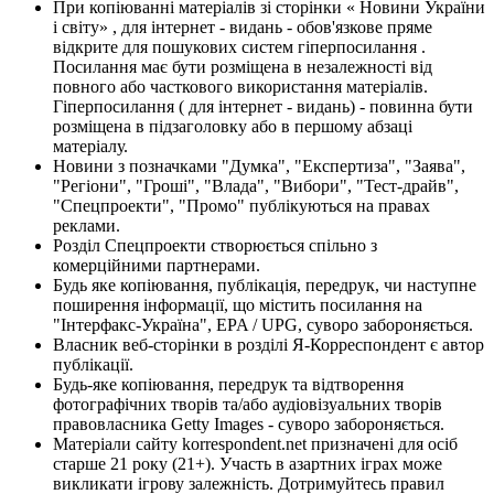
При копіюванні матеріалів зі сторінки « Новини України
і світу» , для інтернет - видань - обов'язкове пряме
відкрите для пошукових систем гіперпосилання .
Посилання має бути розміщена в незалежності від
повного або часткового використання матеріалів.
Гіперпосилання ( для інтернет - видань) - повинна бути
розміщена в підзаголовку або в першому абзаці
матеріалу.
Новини з позначками "Думка", "Експертиза", "Заява",
"Регіони", "Гроші", "Влада", "Вибори", "Тест-драйв",
"Спецпроекти", "Промо" публікуються на правах
реклами.
Розділ Спецпроекти створюється спільно з
комерційними партнерами.
Будь яке копіювання, публікація, передрук, чи наступне
поширення інформації, що містить посилання на
"Інтерфакс-Україна", EPA / UPG, суворо забороняється.
Власник веб-сторінки в розділі Я-Корреспондент є автор
публікації.
Будь-яке копіювання, передрук та відтворення
фотографічних творів та/або аудіовізуальних творів
правовласника Getty Images - суворо забороняється.
Матеріали сайту korrespondent.net призначені для осіб
старше 21 року (21+). Участь в азартних іграх може
викликати ігрову залежність. Дотримуйтесь правил