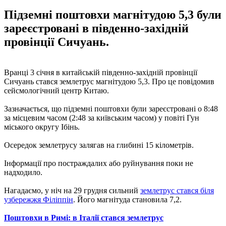
Підземні поштовхи магнітудою 5,3 були
зареєстровані в південно-західній
провінції Сичуань.
Вранці 3 січня в китайській південно-західній провінції
Сичуань стався землетрус магнітудою 5,3. Про це повідомив
сейсмологічний центр Китаю.
Зазначається, що підземні поштовхи були зареєстровані о 8:48
за місцевим часом (2:48 за київським часом) у повіті Гун
міського округу Ібінь.
Осередок землетрусу залягав на глибині 15 кілометрів.
Інформації про постраждалих або руйнування поки не
надходило.
Нагадаємо, у ніч на 29 грудня сильний
землетрус стався біля
узбережжя Філіппін
. Його магнітуда становила 7,2.
Поштовхи в Римі: в Італії стався землетрус