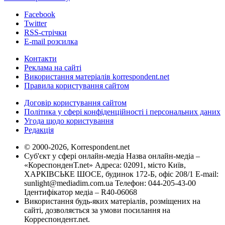
Facebook
Twitter
RSS-стрічки
E-mail розсилка
Контакти
Реклама на сайті
Використання матеріалів korrespondent.net
Правила користування сайтом
Договір користування сайтом
Політика у сфері конфіденційності і персональних даних
Угода щодо користування
Редакція
© 2000-2026, Korrespondent.net
Суб'єкт у сфері онлайн-медіа Назва онлайн-медіа –
«КореспонденТ.net» Адреса: 02091, місто Київ,
ХАРКІВСЬКЕ ШОСЕ, будинок 172-Б, офіс 208/1 E-mail:
sunlight@mediadim.com.ua
Телефон: 044-205-43-00
Ідентифікатор медіа – R40-06068
Використання будь-яких матеріалів, розміщених на
сайті, дозволяється за умови посилання на
Корреспондент.net.